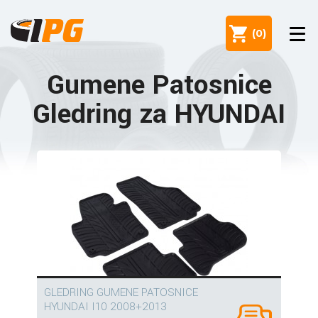
(
0
)
Gumene Patosnice
Gledring za HYUNDAI
GLEDRING GUMENE PATOSNICE
HYUNDAI I10 2008+2013