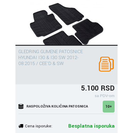
GLEDRING GUMENE PATOSNICE
HYUNDAI I30 & I30 SW 2012-
08.2015 / CEE'D & SW
5.100 RSD
sa PDV-om
RASPOLOŽIVA KOLIČINA PATOSNICA
10+
Besplatna isporuka
Cena isporuke: