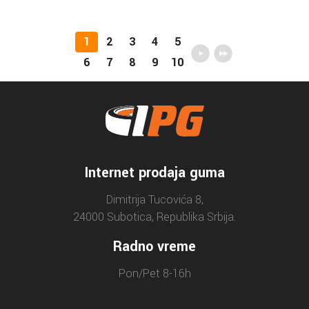
1
2
3
4
5
6
7
8
9
10
Internet prodaja guma
Dimitrija Tucovića 8,
24000 Subotica, Republika Srbija.
Radno vreme
Pon/Pet 8-16h