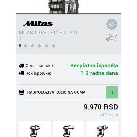
MITAS 110/80 B19 E-10 59T
TL
0
Besplatna isporuka
Cena isporuke:
1-2 radna dana
Rok isporuke:
RASPOLOŽIVA KOLIČINA GUMA
1
9.970 RSD
sa PDV-om