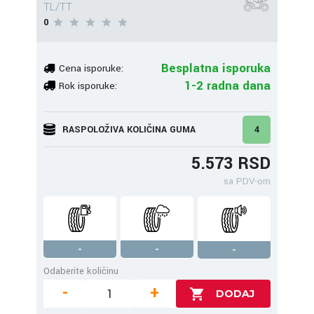
TL/TT
0
Besplatna isporuka
Cena isporuke:
1-2 radna dana
Rok isporuke:
RASPOLOŽIVA KOLIČINA GUMA
4
5.573 RSD
sa PDV-om
-
-
-
Odaberite količinu
-
+