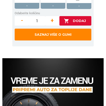
-
-
-
Odaberite količinu
-
+
SAZNAJ VIŠE O GUMI