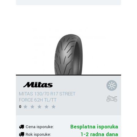
MITAS 130/70 R17 STREET
FORCE 62H TL/TT
0
Besplatna isporuka
Cena isporuke:
1-2 radna dana
Rok isporuke: