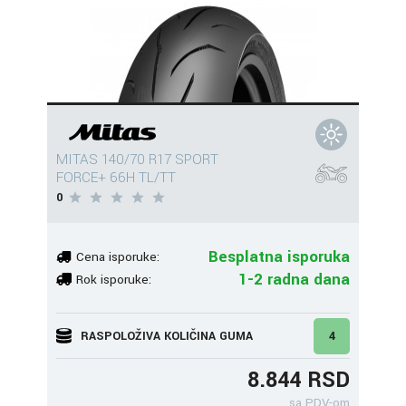
MITAS 140/70 R17 SPORT
FORCE+ 66H TL/TT
0
Besplatna isporuka
Cena isporuke:
1-2 radna dana
Rok isporuke:
RASPOLOŽIVA KOLIČINA GUMA
4
8.844 RSD
sa PDV-om