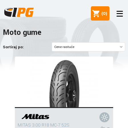
(
0
)
Moto gume
Sortiraj po:
MITAS 3.00 R18 MC-7 52S