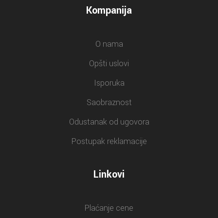
Kompanija
O nama
Opšti uslovi
Isporuka
Saobraznost
Odustanak od ugovora
Postupak reklamacije
Linkovi
Plaćanje cene