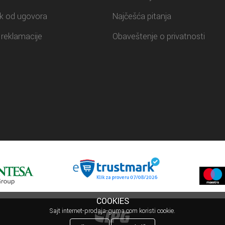
k od ugovora
Najčešća pitanja
reklamacije
Obaveštenje o privatnosti
COOKIES
Sajt internet-prodaja-guma.com koristi cookie.