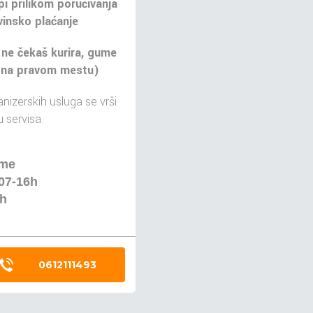
pi prilikom poručivanja
insko plaćanje
 ne čekaš kurira, gume
 na pravom mestu)
nizerskih usluga se vrši
 servisa
eme
 07-16h
4h
0612111493