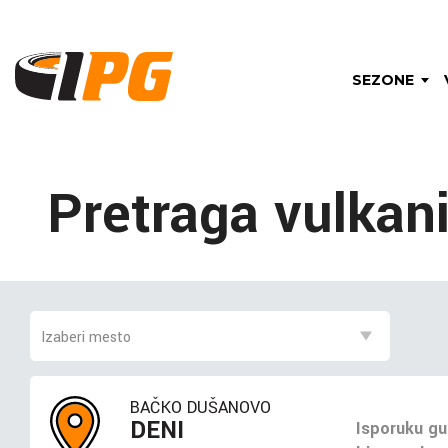
SEZONE
Pretraga vulkan
BAČKO DUŠANOVO
DENI
Isporuku gu