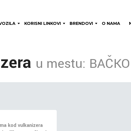
VOZILA
KORISNI LINKOVI
BRENDOVI
O NAMA
izera
u mestu: BAČK
ma kod vulkanizera