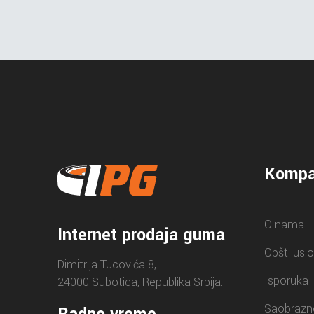
Kompa
O nama
Internet prodaja guma
Opšti uslo
Dimitrija Tucovića 8,
Isporuka
24000 Subotica, Republika Srbija.
Saobrazn