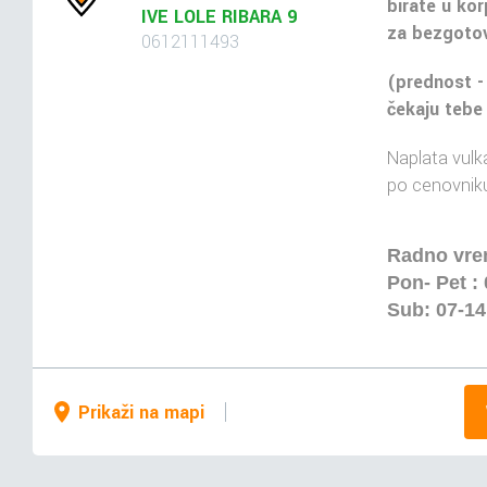
birate u kor
IVE LOLE RIBARA 9
za bezgotov
0612111493
(prednost -
čekaju tebe
Naplata vulka
po cenovniku
Radno vr
Pon- Pet :
Sub: 07-1
Prikaži na mapi