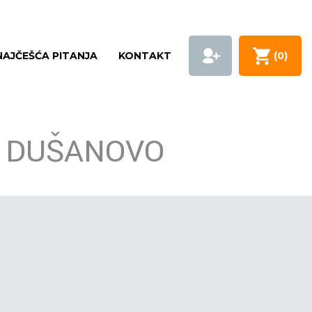
NAJČEŠĆA PITANJA
KONTAKT
(
0
)
O DUŠANOVO