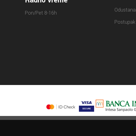
Radno vreme
Odustana
Pon/Pet 8-16h
Postupak 