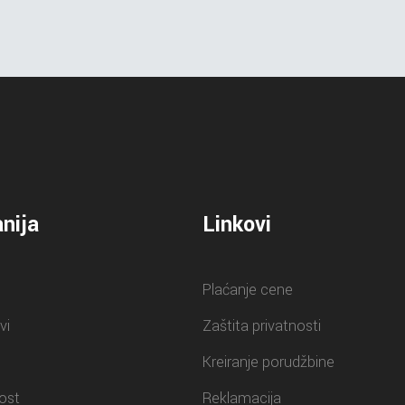
nija
Linkovi
Plaćanje cene
vi
Zaštita privatnosti
Kreiranje porudžbine
ost
Reklamacija