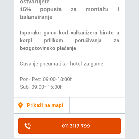
ostvarujete
15% popusta za montažu i
balansiranje
Isporuku guma kod vulkanizera birate u
korpi prilikom poručivanja za
bezgotovinsko plaćanje
Čuvanje pneumatika- hotel za gume
Pon- Pet: 09:00-18:00h
Sub: 09:00–15:00h
Prikaži na mapi
011 3117 799