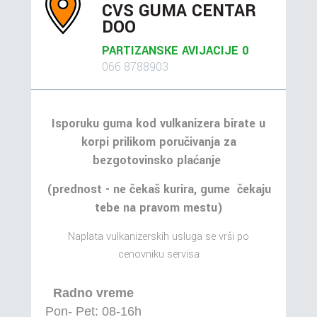
CVS GUMA CENTAR
DOO
PARTIZANSKE AVIJACIJE 0
066 8788903
Isporuku guma kod vulkanizera birate u
korpi prilikom poručivanja za
bezgotovinsko plaćanje
(prednost - ne čekaš kurira, gume čekaju
tebe na pravom mestu)
Naplata vulkanizerskih usluga se vrši po
cenovniku servisa
Radno vreme
Pon- Pet: 08-16h