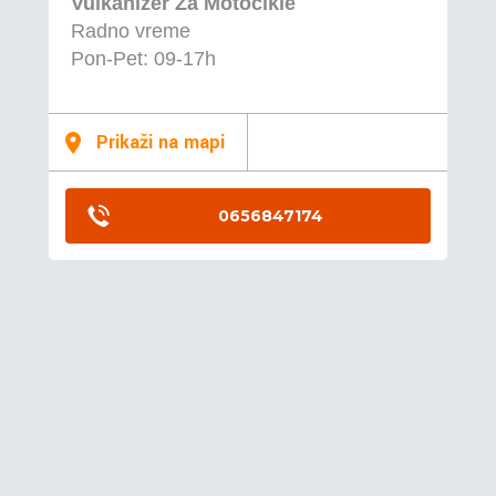
Vulkanizer Za Motocikle
Radno vreme
Pon-Pet: 09-17h
Prikaži na mapi
0656847174