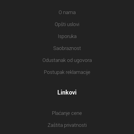
O nama
Opšti uslovi
Isporuka
Saobraznost
Odustanak od ugovora
Postupak reklamacije
Linkovi
Plaćanje cene
Zaštita privatnosti