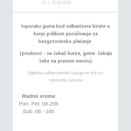
011 2695 844
Isporuku guma kod vulkanizera birate u
korpi prilikom poručivanja za
bezgotovinsko plaćanje
(prednost - ne čekaš kurira, gume čekaju
tebe na pravom mestu)
Naplata vulkanizerskih usluga se vrši po
cenovniku servisa
Radno vreme
Pon- Pet: 08-20h
Sub: 08 - 16h