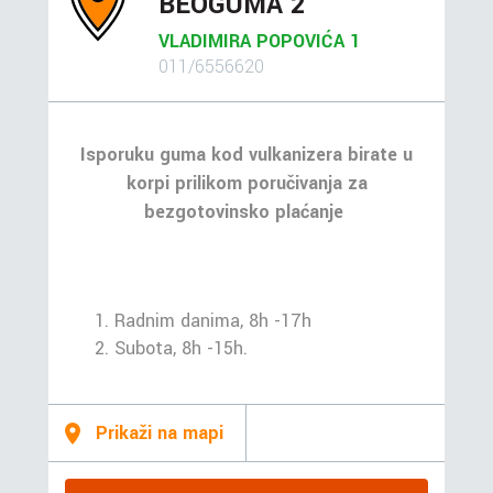
BEOGUMA 2
VLADIMIRA POPOVIĆA 1
011/6556620
Isporuku guma kod vulkanizera birate u
korpi prilikom poručivanja za
bezgotovinsko plaćanje
Radnim danima, 8h -17h
Subota, 8h -15h.
Prikaži na mapi