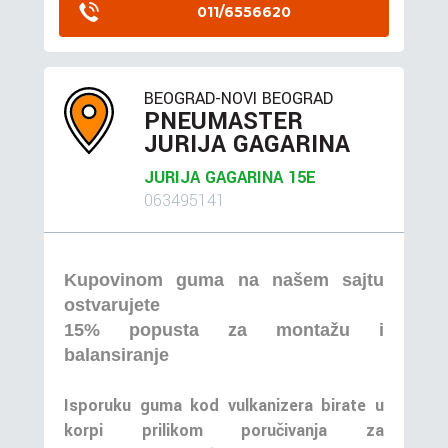
011/6556620
BEOGRAD-NOVI BEOGRAD
PNEUMASTER
JURIJA GAGARINA
JURIJA GAGARINA 15E
063495141
Kupovinom guma na našem sajtu
ostvarujete
15% popusta za montažu i
balansiranje
Isporuku guma kod vulkanizera birate u
korpi prilikom poručivanja za