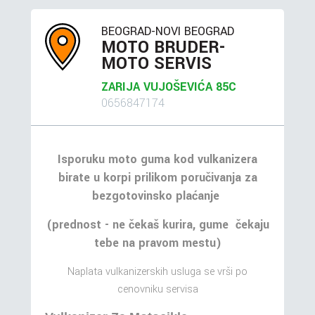
BEOGRAD-NOVI BEOGRAD
MOTO BRUDER-
MOTO SERVIS
ZARIJA VUJOŠEVIĆA 85C
0656847174
Isporuku moto guma kod vulkanizera
birate u korpi prilikom poručivanja za
bezgotovinsko plaćanje
(prednost - ne čekaš kurira, gume čekaju
tebe na pravom mestu)
Naplata vulkanizerskih usluga se vrši po
cenovniku servisa