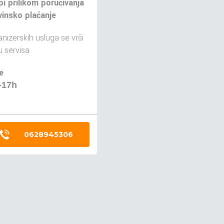
pi prilikom poručivanja
insko plaćanje
nizerskih usluga se vrši
 servisa
e
-17h
0628945306