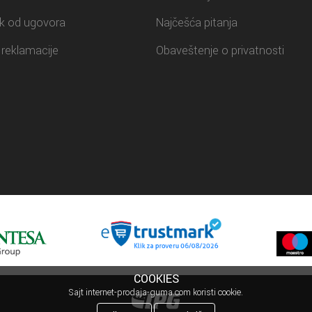
k od ugovora
Najčešća pitanja
reklamacije
Obaveštenje o privatnosti
COOKIES
Sajt internet-prodaja-guma.com koristi cookie.