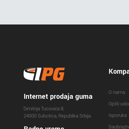
Kompa
O nama
Internet prodaja guma
Opšti uslo
Dimitrija Tucovića 8,
Isporuka
24000 Subotica, Republika Srbija.
Saobrazn