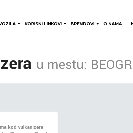
VOZILA
KORISNI LINKOVI
BRENDOVI
O NAMA
izera
u mestu: BEOG
ma kod vulkanizera