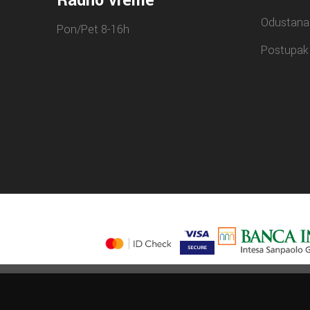
Radno vreme
Odustana
Pon/Pet 8-16h
Postupak 