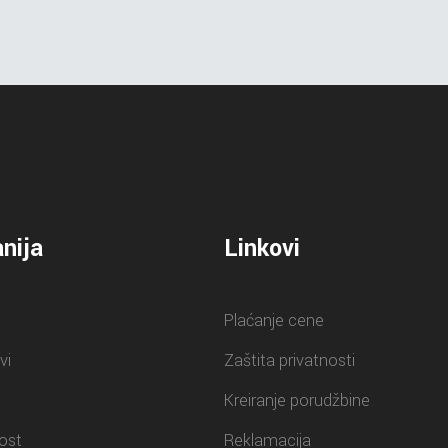
nija
Linkovi
Plaćanje cene
vi
Zaštita privatnosti
Kreiranje porudžbine
ost
Reklamacija