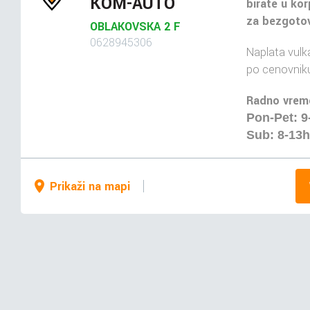
KOM-AUTO
birate u kor
za bezgotov
OBLAKOVSKA 2 F
0628945306
Naplata vulka
po cenovniku
Radno vrem
Pon-Pet: 9
Sub: 8-13h
Prikaži na mapi