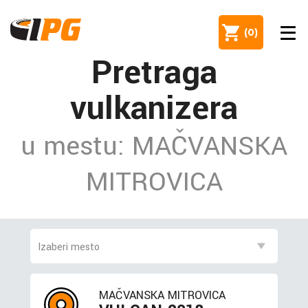
(
0
)
Pretraga
vulkanizera
u mestu: MAČVANSKA
MITROVICA
MAČVANSKA MITROVICA