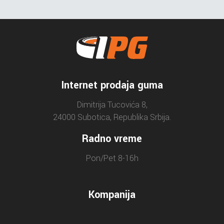
Internet prodaja guma
Dimitrija Tucovića 8,
24000 Subotica, Republika Srbija.
Radno vreme
Pon/Pet 8-16h
Kompanija