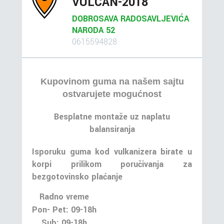
VULCAN-2018
DOBROSAVA RADOSAVLJEVIĆA
NARODA 52
0615594828
Kupovinom guma na našem sajtu
ostvarujete mogućnost
Besplatne montaže uz naplatu
balansiranja
Isporuku guma kod vulkanizera birate u
korpi prilikom poručivanja za
bezgotovinsko plaćanje
Radno vreme
Pon- Pet: 09-18h
Sub: 09-18h