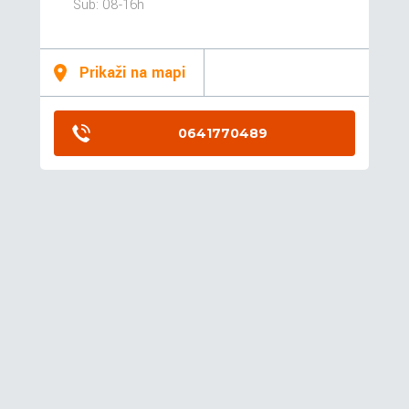
Sub: 08-16h
Prikaži na mapi
0641770489