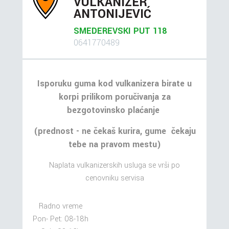
VULKANIZER
ANTONIJEVIĆ
SMEDEREVSKI PUT 118
0641770489
Isporuku guma kod vulkanizera birate u
korpi prilikom poručivanja za
bezgotovinsko plaćanje
(prednost - ne čekaš kurira, gume čekaju
tebe na pravom mestu)
Naplata vulkanizerskih usluga se vrši po
cenovniku servisa
Radno vreme
Pon- Pet: 08-18h