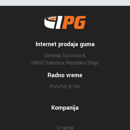
Internet prodaja guma
Dimitrija Tucovića 8,
24000 Subotica, Republika Srbija.
Radno vreme
Pon/Pet 8-16h
Kompanija
O nama