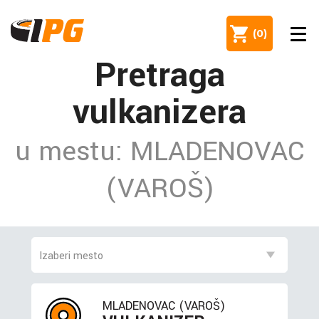
(
0
)
Pretraga
vulkanizera
u mestu: MLADENOVAC
(VAROŠ)
MLADENOVAC (VAROŠ)