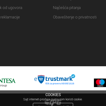
k od ugovora
Najčešća pitanja
reklamacije
Obaveštenje o privatnosti
COOKIES
Sajt internet-prodaja-guma.com koristi cookie.