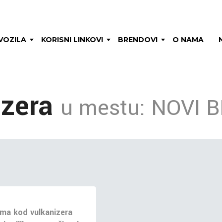
VOZILA
KORISNI LINKOVI
BRENDOVI
O NAMA
izera
u mestu: NOVI 
ma kod vulkanizera