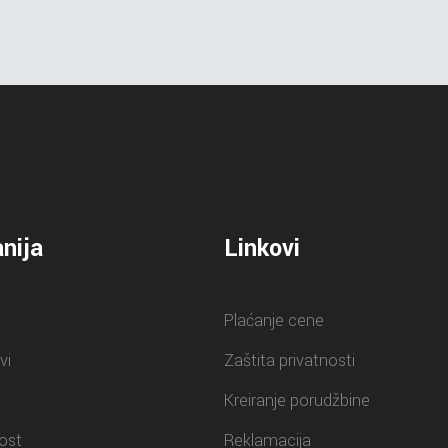
nija
Linkovi
Plaćanje cene
vi
Zaštita privatnosti
Kreiranje porudžbine
ost
Reklamacija