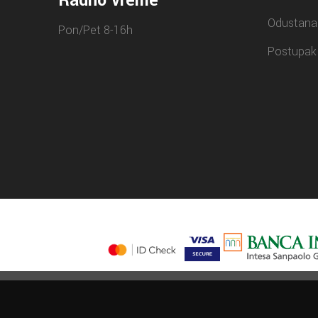
Radno vreme
Odustana
Pon/Pet 8-16h
Postupak 