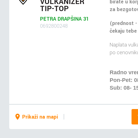
VULKANIZER
birate u kor
TIP-TOP
za bezgotov
PETRA DRAPŠINA 31
(prednost -
0692800248
čekaju tebe
Naplata vulka
po cenovniku
Radno vr
Pon-Pet: 0
Sub: 08- 1
Prikaži na mapi