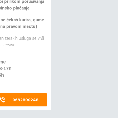
pi prilikom poručivanja
insko plaćanje
 ne čekaš kurira, gume
 na pravom mestu)
nizerskih usluga se vrši
 servisa
eme
8-17h
5h
0692800248