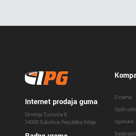
Kompa
O nama
Internet prodaja guma
Opšti uslo
Dimitrija Tucovića 8,
Isporuka
24000 Subotica, Republika Srbija.
Saobrazn