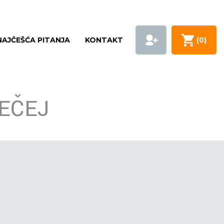
NAJČEŠĆA PITANJA
KONTAKT
(
0
)
BEČEJ