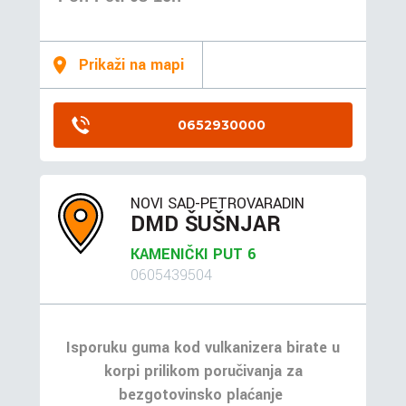
Prikaži na mapi
0652930000
NOVI SAD-PETROVARADIN
DMD ŠUŠNJAR
KAMENIČKI PUT 6
0605439504
Isporuku guma kod vulkanizera birate u
korpi prilikom poručivanja za
bezgotovinsko plaćanje