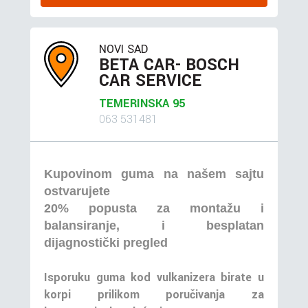
NOVI SAD
BETA CAR- BOSCH
CAR SERVICE
TEMERINSKA 95
063 531481
Kupovinom guma na našem sajtu
ostvarujete
20% popusta za montažu i
balansiranje, i besplatan
dijagnostički pregled
Isporuku guma kod vulkanizera birate u
korpi prilikom poručivanja za