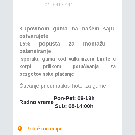
021 6413 444
Kupovinom guma na našem sajtu
ostvarujete
15% popusta za montažu i
balansiranje
Isporuku guma kod vulkanizera birate u
korpi prilikom poručivanja za
bezgotovinsko plaćanje
Čuvanje pneumatika- hotel za gume
Pon-Pet: 08-18h
Radno vreme
Sub: 08-14:00h
Prikaži na mapi