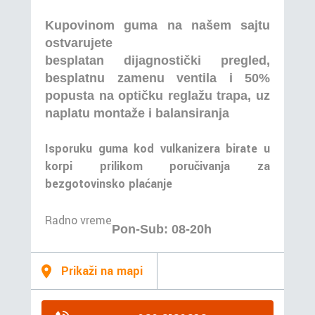
Kupovinom guma na našem sajtu
ostvarujete
besplatan dijagnostički pregled,
besplatnu zamenu ventila i 50%
popusta na optičku reglažu trapa, uz
naplatu montaže i balansiranja
Isporuku guma kod vulkanizera birate u
korpi prilikom poručivanja za
bezgotovinsko plaćanje
Radno vreme
Pon-Sub: 08-20h
Prikaži na mapi