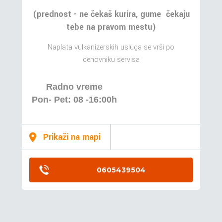
(prednost - ne čekaš kurira, gume čekaju
tebe na pravom mestu)
Naplata vulkanizerskih usluga se vrši po
cenovniku servisa
Radno vreme
Pon- Pet: 08 -16:00h
Prikaži na mapi
0605439504