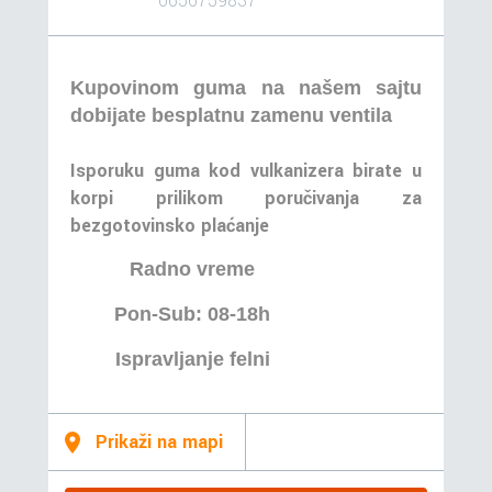
0656759837
Kupovinom guma na našem sajtu
dobijate besplatnu zamenu ventila
Isporuku guma kod vulkanizera birate u
korpi prilikom poručivanja za
bezgotovinsko plaćanje
Radno vreme
Pon-Sub: 08-18h
Ispravljanje felni
Prikaži na mapi