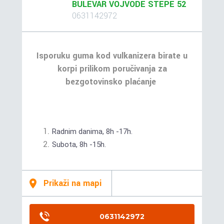
BULEVAR VOJVODE STEPE 52
0631142972
Isporuku guma kod vulkanizera birate u
korpi prilikom poručivanja za
bezgotovinsko plaćanje
Radnim danima, 8h -17h.
Subota, 8h -15h.
Prikaži na mapi
0631142972