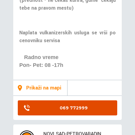
(prednost - ne čekaš kurira, gume čekaju
tebe na pravom mestu)
Naplata vulkanizerskih usluga se vrši po
cenovniku servisa
Radno vreme
Pon- Pet: 08 -17h
Prikaži na mapi
069 772999
NOVI SAD-PETROVARADIN