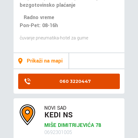
bezgotovinsko plaćanje
Radno vreme
Pon-Pet: 08-16h
čuvanje pneumatika-hotel za gume
Prikaži na mapi
060 3220447
NOVI SAD
KEDI NS
MIŠE DIMITRIJEVIĆA 78
0692301005