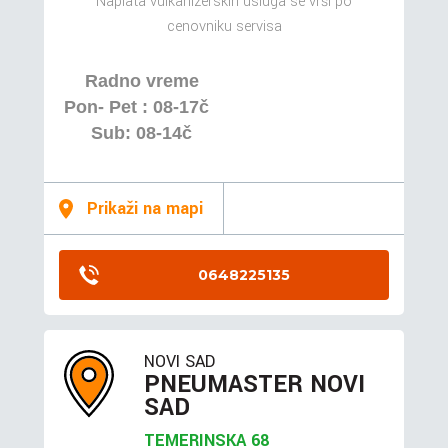
Naplata vulkanizerskih usluga se vrši po
cenovniku servisa
Radno vreme
Pon- Pet : 08-17č
Sub: 08-14č
Prikaži na mapi
0648225135
NOVI SAD
PNEUMASTER NOVI
SAD
TEMERINSKA 68