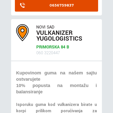
0656759837
NOVI SAD
VULKANIZER
YUGOLOGISTICS
PRIMORSKA 84 B
060 3220447
Kupovinom guma na našem sajtu
ostvarujete
10% popusta na montažu i
balansiranje
Isporuku guma kod vulkanizera birate u
korpi prilikom poručivanja za