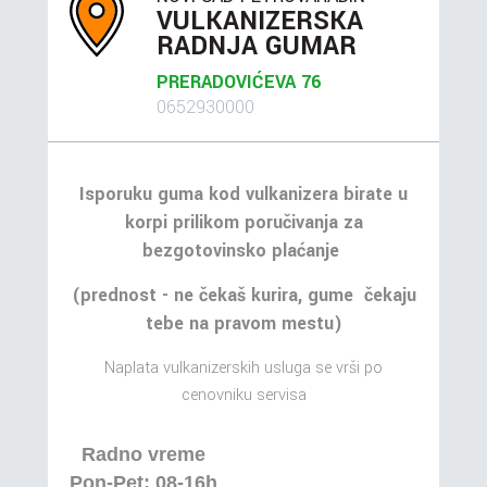
VULKANIZERSKA
RADNJA GUMAR
PRERADOVIĆEVA 76
0652930000
Isporuku guma kod vulkanizera birate u
korpi prilikom poručivanja za
bezgotovinsko plaćanje
(prednost - ne čekaš kurira, gume čekaju
tebe na pravom mestu)
Naplata vulkanizerskih usluga se vrši po
cenovniku servisa
Radno vreme
Pon-Pet: 08-16h