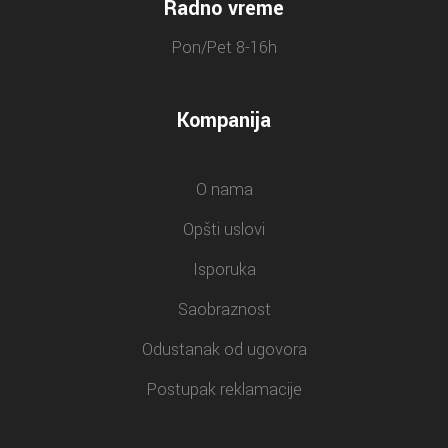
Radno vreme
Pon/Pet 8-16h
Kompanija
O nama
Opšti uslovi
Isporuka
Saobraznost
Odustanak od ugovora
Postupak reklamacije