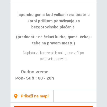
Isporuku guma kod vulkanizera birate u
korpi prilikom poručivanja za
bezgotovinsko plaćanje
(prednost - ne čekaš kurira, gume čekaju
tebe na pravom mestu)
Naplata vulkanizerskih usluga se vrši po
cenovniku servisa
Radno vreme
Pon- Sub : 08 - 20h
Prikaži na mapi