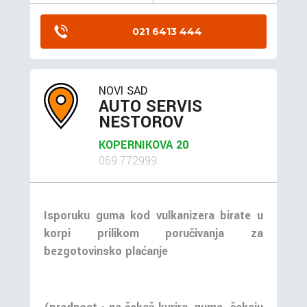
021 6413 444
NOVI SAD
AUTO SERVIS
NESTOROV
KOPERNIKOVA 20
069 772999
Isporuku guma kod vulkanizera birate u
korpi prilikom poručivanja za
bezgotovinsko plaćanje