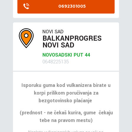
0692301005
NOVI SAD
BALKANPROGRES
NOVI SAD
NOVOSADSKI PUT 44
0648225135
Isporuku guma kod vulkanizera birate u
korpi prilikom poručivanja za
bezgotovinsko plaćanje
(prednost - ne čekaš kurira, gume čekaju
tebe na pravom mestu)