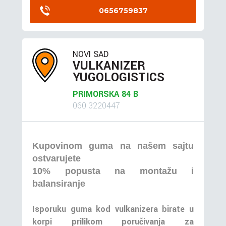
0656759837
NOVI SAD
VULKANIZER
YUGOLOGISTICS
PRIMORSKA 84 B
060 3220447
Kupovinom guma na našem sajtu
ostvarujete
10% popusta na montažu i
balansiranje
Isporuku guma kod vulkanizera birate u
korpi prilikom poručivanja za