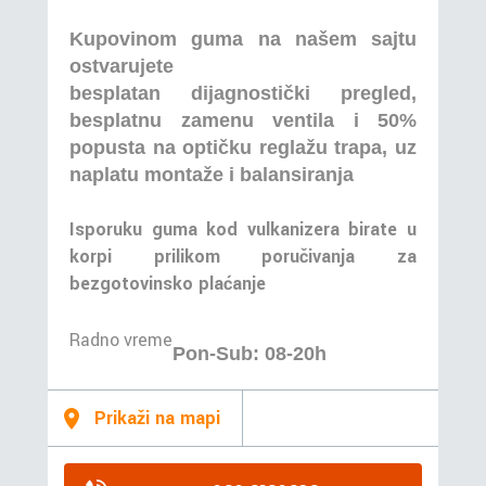
Kupovinom guma na našem sajtu
ostvarujete
besplatan dijagnostički pregled,
besplatnu zamenu ventila i 50%
popusta na optičku reglažu trapa, uz
naplatu montaže i balansiranja
Isporuku guma kod vulkanizera birate u
korpi prilikom poručivanja za
bezgotovinsko plaćanje
Radno vreme
Pon-Sub: 08-20h
Prikaži na mapi