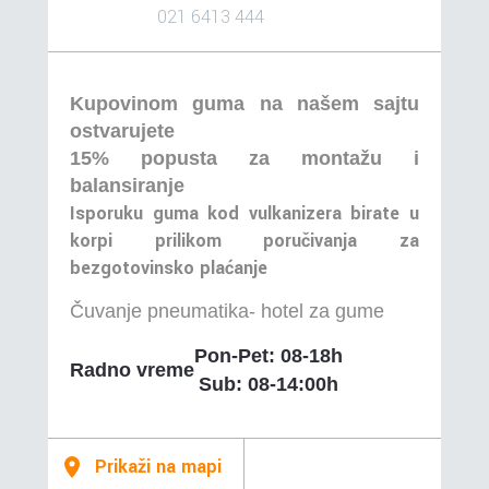
021 6413 444
Kupovinom guma na našem sajtu
ostvarujete
15% popusta za montažu i
balansiranje
Isporuku guma kod vulkanizera birate u
korpi prilikom poručivanja za
bezgotovinsko plaćanje
Čuvanje pneumatika- hotel za gume
Pon-Pet: 08-18h
Radno vreme
Sub: 08-14:00h
Prikaži na mapi