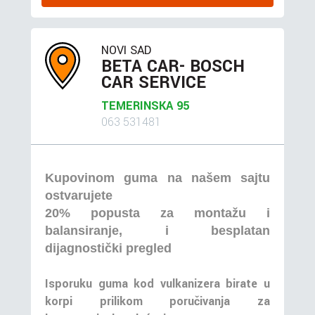
NOVI SAD
BETA CAR- BOSCH
CAR SERVICE
TEMERINSKA 95
063 531481
Kupovinom guma na našem sajtu
ostvarujete
20% popusta za montažu i
balansiranje, i besplatan
dijagnostički pregled
Isporuku guma kod vulkanizera birate u
korpi prilikom poručivanja za