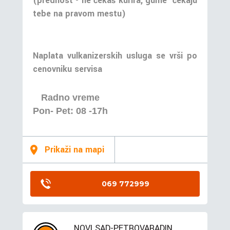
(prednost - ne čekaš kurira, gume čekaju
tebe na pravom mestu)
Naplata vulkanizerskih usluga se vrši po
cenovniku servisa
Radno vreme
Pon- Pet: 08 -17h
Prikaži na mapi
069 772999
NOVI SAD-PETROVARADIN