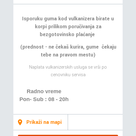
Isporuku guma kod vulkanizera birate u
korpi prilikom poručivanja za
bezgotovinsko plaćanje
(prednost - ne čekaš kurira, gume čekaju
tebe na pravom mestu)
Naplata vulkanizerskih usluga se vrši po
cenovniku servisa
Radno vreme
Pon- Sub : 08 - 20h
Prikaži na mapi