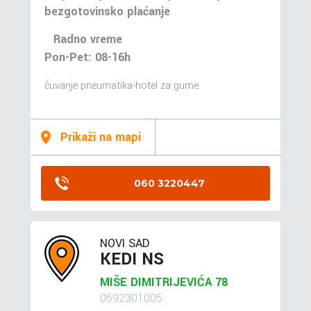
bezgotovinsko plaćanje
Radno vreme
Pon-Pet: 08-16h
čuvanje pneumatika-hotel za gume
Prikaži na mapi
060 3220447
NOVI SAD
KEDI NS
MIŠE DIMITRIJEVIĆA 78
0692301005