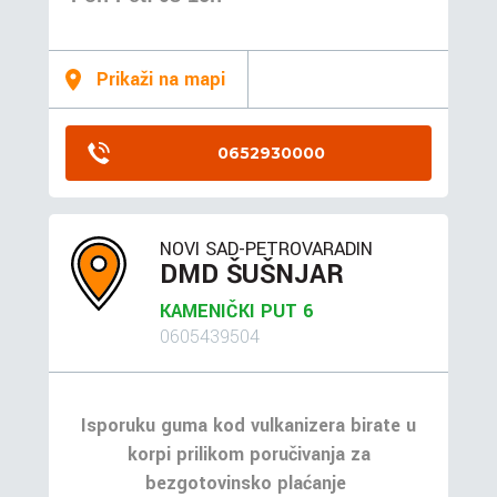
Prikaži na mapi
0652930000
NOVI SAD-PETROVARADIN
DMD ŠUŠNJAR
KAMENIČKI PUT 6
0605439504
Isporuku guma kod vulkanizera birate u
korpi prilikom poručivanja za
bezgotovinsko plaćanje