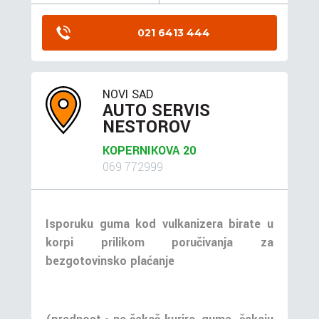
021 6413 444
NOVI SAD
AUTO SERVIS
NESTOROV
KOPERNIKOVA 20
069 772999
Isporuku guma kod vulkanizera birate u
korpi prilikom poručivanja za
bezgotovinsko plaćanje