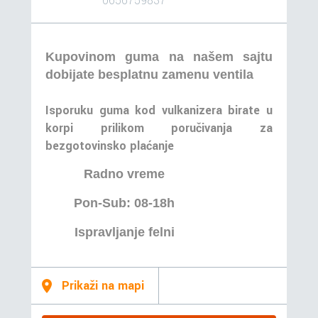
0656759837
Kupovinom guma na našem sajtu
dobijate besplatnu zamenu ventila
Isporuku guma kod vulkanizera birate u
korpi prilikom poručivanja za
bezgotovinsko plaćanje
Radno vreme
Pon-Sub: 08-18h
Ispravljanje felni
Prikaži na mapi