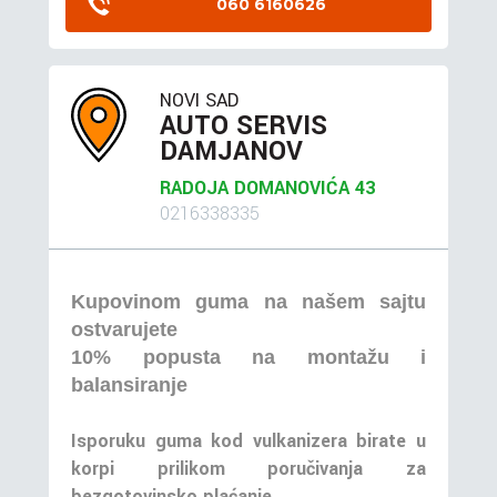
060 6160626
NOVI SAD
AUTO SERVIS
DAMJANOV
RADOJA DOMANOVIĆA 43
0216338335
Kupovinom guma na našem sajtu
ostvarujete
10% popusta na montažu i
balansiranje
Isporuku guma kod vulkanizera birate u
korpi prilikom poručivanja za
bezgotovinsko plaćanje