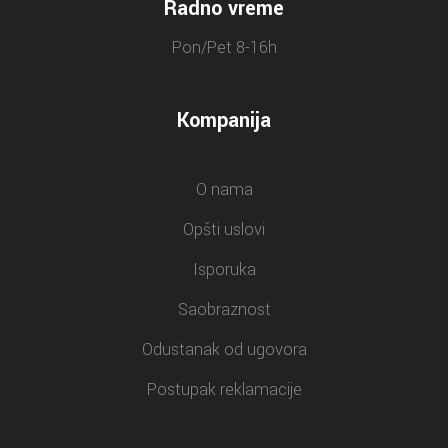
Radno vreme
Pon/Pet 8-16h
Kompanija
O nama
Opšti uslovi
Isporuka
Saobraznost
Odustanak od ugovora
Postupak reklamacije