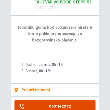
BULEVAR VOJVODE STEPE 52
0631142972
Isporuku guma kod vulkanizera birate u
korpi prilikom poručivanja za
bezgotovinsko plaćanje
Radnim danima, 8h -17h.
Subota, 8h -15h.
Prikaži na mapi
0631142972