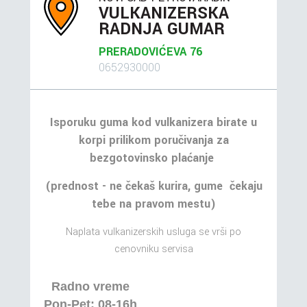
VULKANIZERSKA
RADNJA GUMAR
PRERADOVIĆEVA 76
0652930000
Isporuku guma kod vulkanizera birate u
korpi prilikom poručivanja za
bezgotovinsko plaćanje
(prednost - ne čekaš kurira, gume čekaju
tebe na pravom mestu)
Naplata vulkanizerskih usluga se vrši po
cenovniku servisa
Radno vreme
Pon-Pet: 08-16h