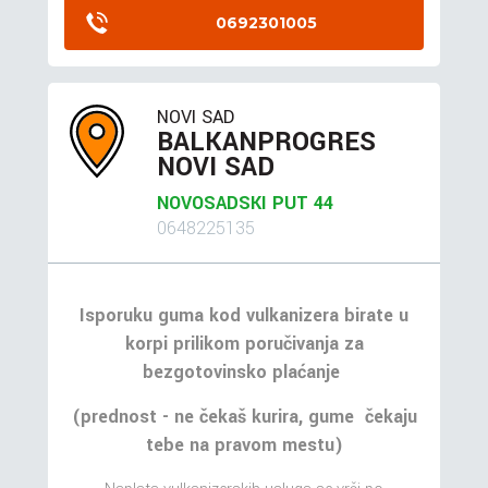
0692301005
NOVI SAD
BALKANPROGRES
NOVI SAD
NOVOSADSKI PUT 44
0648225135
Isporuku guma kod vulkanizera birate u
korpi prilikom poručivanja za
bezgotovinsko plaćanje
(prednost - ne čekaš kurira, gume čekaju
tebe na pravom mestu)