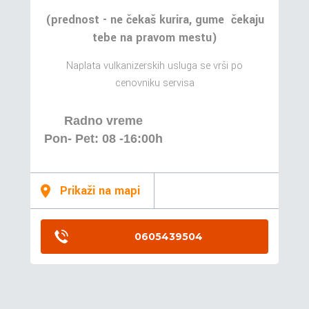
(prednost - ne čekaš kurira, gume čekaju
tebe na pravom mestu)
Naplata vulkanizerskih usluga se vrši po
cenovniku servisa
Radno vreme
Pon- Pet: 08 -16:00h
Prikaži na mapi
0605439504