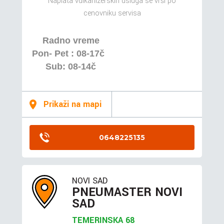
Naplata vulkanizerskih usluga se vrši po
cenovniku servisa
Radno vreme
Pon- Pet : 08-17č
Sub: 08-14č
Prikaži na mapi
0648225135
NOVI SAD
PNEUMASTER NOVI
SAD
TEMERINSKA 68