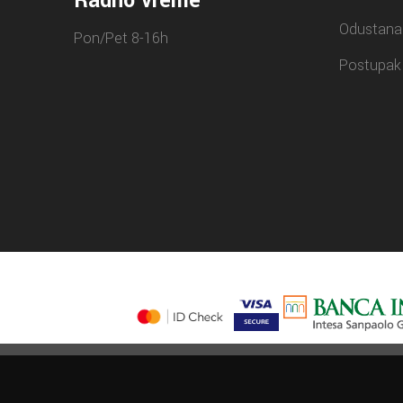
Radno vreme
Odustana
Pon/Pet 8-16h
Postupak 