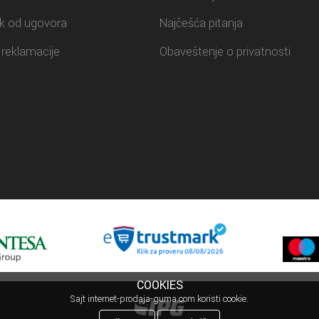
k od ugovora
Najčešća pitanja
reklamacije
Obaveštenje o privatnosti
COOKIES
Sajt internet-prodaja-guma.com koristi cookie.