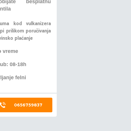
bijate besplatnu
ntila
uma kod vulkanizera
pi prilikom poručivanja
insko plaćanje
 vreme
ub: 08-18h
ljanje felni
0656759837