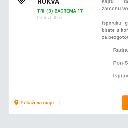
ROKVA
sajtu do
zamenu ve
TRI (3) BAGREMA 17
0656759837
Isporuku g
birate u kor
za bezgotov
Radno
Pon-S
Isprav
Prikaži na mapi