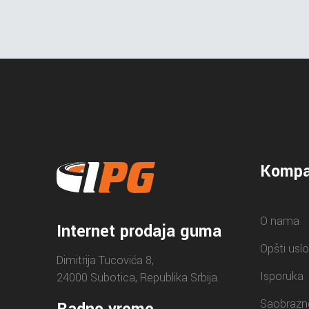
Kompa
O nama
Internet prodaja guma
Opšti uslo
Dimitrija Tucovića 8,
Isporuka
24000 Subotica, Republika Srbija.
Saobrazn