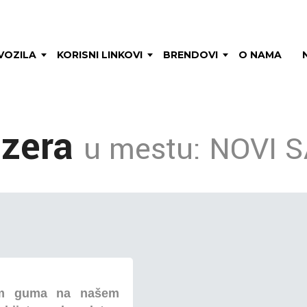
VOZILA
KORISNI LINKOVI
BRENDOVI
O NAMA
izera
u mestu: NOVI 
om guma na našem