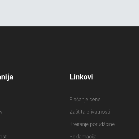
nija
Linkovi
Plaćanje cene
vi
Zaštita privatnosti
Kreiranje porudžbine
ost
Reklamacija