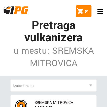
(
0
)
Pretraga
vulkanizera
u mestu: SREMSKA
MITROVICA
SREMSKA MITROVICA