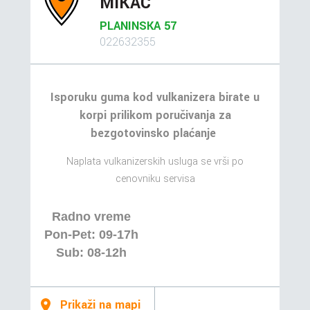
MIKAC
PLANINSKA 57
022632355
Isporuku guma kod vulkanizera birate u
korpi prilikom poručivanja za
bezgotovinsko plaćanje
Naplata vulkanizerskih usluga se vrši po
cenovniku servisa
Radno vreme
Pon-Pet: 09-17h
Sub: 08-12h
Prikaži na mapi