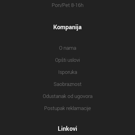
Pon/Pet 8-16h
Kompanija
O nama
Opšti uslovi
Isporuka
Saobraznost
Odustanak od ugovora
Postupak reklamacije
Linkovi