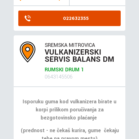
022632355
SREMSKA MITROVICA
VULKANIZERSKI
SERVIS BALANS DM
RUMSKI DRUM 1
0643145506
Isporuku guma kod vulkanizera birate u
korpi prilikom poručivanja za
bezgotovinsko plaćanje
(prednost - ne čekaš kurira, gume čekaju
tebe na pravom mestu)