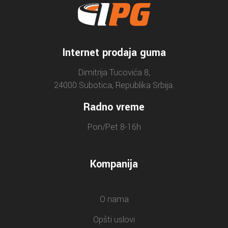
Internet prodaja guma
Dimitrija Tucovića 8,
24000 Subotica, Republika Srbija.
Radno vreme
Pon/Pet 8-16h
Kompanija
O nama
Opšti uslovi