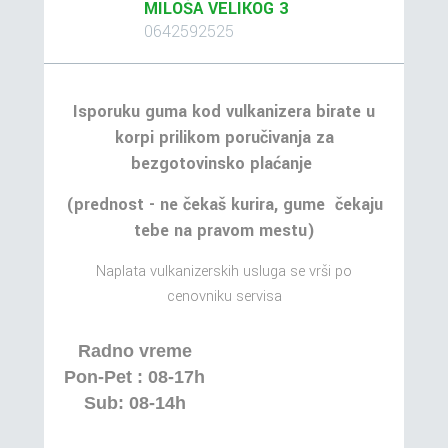
MILOŠA VELIKOG 3
0642592525
Isporuku guma kod vulkanizera birate u
korpi prilikom poručivanja za
bezgotovinsko plaćanje
(prednost - ne čekaš kurira, gume čekaju
tebe na pravom mestu)
Naplata vulkanizerskih usluga se vrši po
cenovniku servisa
Radno vreme
Pon-Pet : 08-17h
Sub: 08-14h