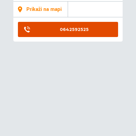
Prikaži na mapi
0642592525