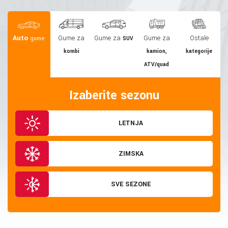
Auto
Gume za
Gume za
Gume za
Ostale
gume
SUV
kombi
kamion,
kategorije
ATV/quad
Izaberite sezonu
LETNJA
ZIMSKA
SVE SEZONE