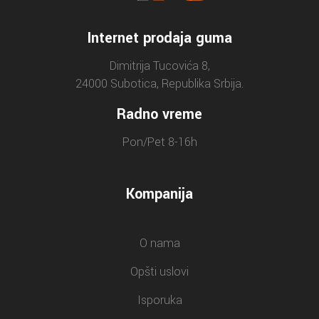
Internet prodaja guma
Dimitrija Tucovića 8,
24000 Subotica, Republika Srbija.
Radno vreme
Pon/Pet 8-16h
Kompanija
O nama
Opšti uslovi
Isporuka