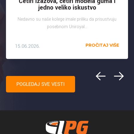
Četiri izazova, četiri modela guma i
jedno veliko iskustvo
Nedavno su naše kolege imale priliku da prisustvuju
posebnom Uniroyal...
PROČITAJ VIŠE
15.06.2026.
POGLEDAJ SVE VESTI