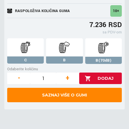
RASPOLOŽIVA KOLIČINA GUMA
10+
7.236 RSD
sa PDV-om
C
B
B(70dB)
Odaberite količinu
-
+
SAZNAJ VIŠE O GUMI