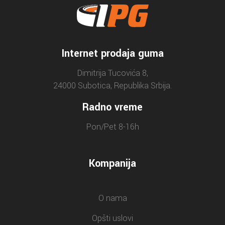
Internet prodaja guma
Dimitrija Tucovića 8,
24000 Subotica, Republika Srbija.
Radno vreme
Pon/Pet 8-16h
Kompanija
O nama
Opšti uslovi