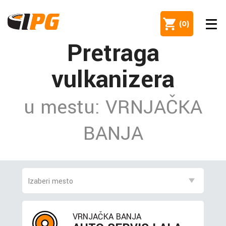
(
0
)
Pretraga
vulkanizera
u mestu: VRNJAČKA
BANJA
VRNJAČKA BANJA