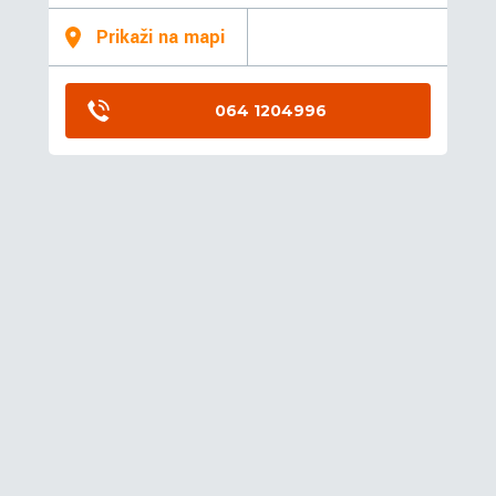
Prikaži na mapi
064 1204996