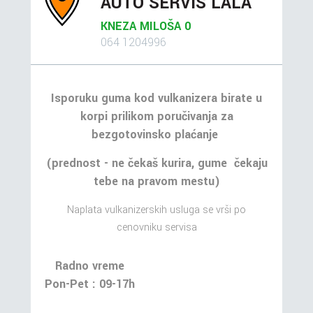
AUTO SERVIS LALA
KNEZA MILOŠA 0
064 1204996
Isporuku guma kod vulkanizera birate u
korpi prilikom poručivanja za
bezgotovinsko plaćanje
(prednost - ne čekaš kurira, gume čekaju
tebe na pravom mestu)
Naplata vulkanizerskih usluga se vrši po
cenovniku servisa
Radno vreme
Pon-Pet : 09-17h