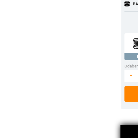
RA
Odaberi
-