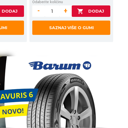
Odaberite količinu
-
+
UMI
SAZNAJ VIŠE O GUMI