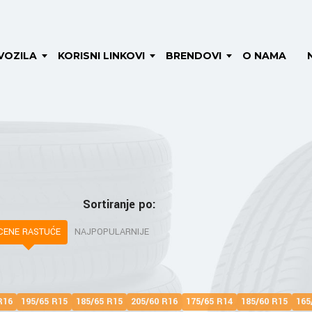
VOZILA
KORISNI LINKOVI
BRENDOVI
O NAMA
Sortiranje po:
CENE RASTUĆE
NAJPOPULARNIJE
R16
195/65 R15
185/65 R15
205/60 R16
175/65 R14
185/60 R15
165