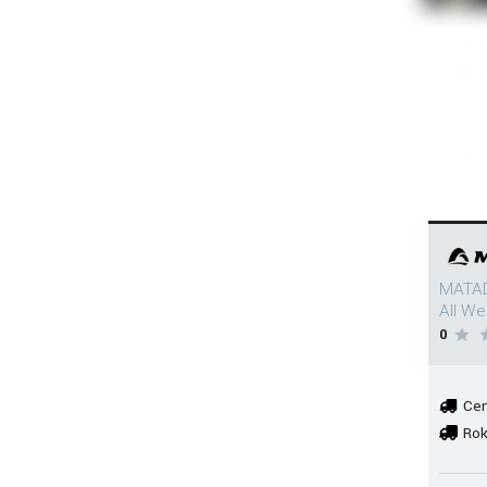
MATAD
All W
0
Cen
Rok