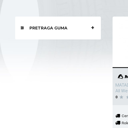
PRETRAGA GUMA
MATAD
All W
0
Cen
Rok