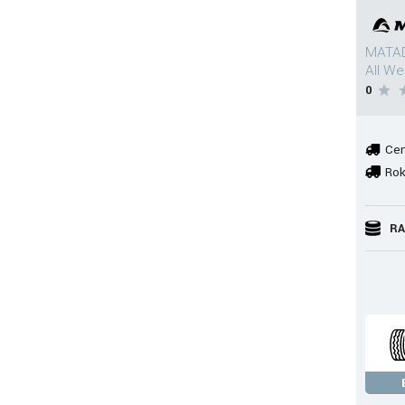
MATAD
All W
0
Cen
Rok
RA