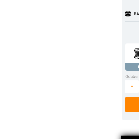
RA
Odaberi
-