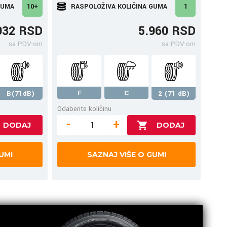
GUMA
10+
RASPOLOŽIVA KOLIČINA GUMA
1
932 RSD
5.960 RSD
sa PDV-om
sa PDV-om
F
C
B(71dB)
2 (71 dB)
Odaberite količinu
-
+
UMI
SAZNAJ VIŠE O GUMI