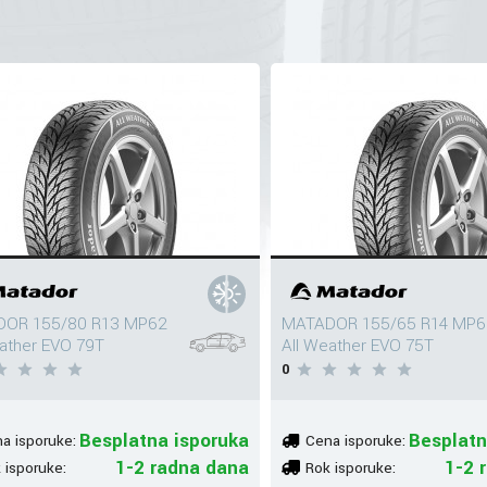
OR 155/80 R13 MP62
MATADOR 155/65 R14 MP6
eather EVO 79T
All Weather EVO 75T
0
Besplatna isporuka
Besplatn
a isporuke:
Cena isporuke:
1-2 radna dana
1-2 
 isporuke:
Rok isporuke: