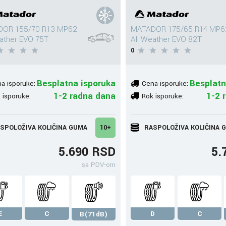
OR 155/70 R13 MP62
MATADOR 175/65 R14 MP6
eather EVO 75T
All Weather EVO 82T
0
Besplatna isporuka
Besplatn
a isporuke:
Cena isporuke:
1-2 radna dana
1-2 
 isporuke:
Rok isporuke:
SPOLOŽIVA KOLIČINA GUMA
10+
RASPOLOŽIVA KOLIČINA 
5.690 RSD
5.
sa PDV-om
E
C
D
C
B(71dB)