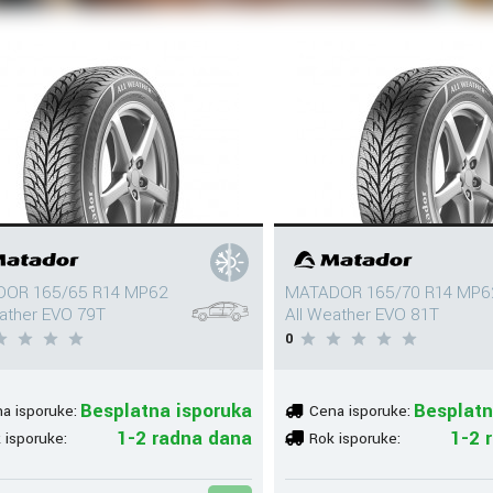
OR 165/65 R14 MP62
MATADOR 165/70 R14 MP6
eather EVO 79T
All Weather EVO 81T
0
Besplatna isporuka
Besplatn
a isporuke:
Cena isporuke:
1-2 radna dana
1-2 
 isporuke:
Rok isporuke: