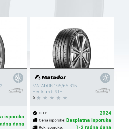
2
MATADOR 195/65 R15
Hectorra 5 91H
0
2024
DOT:
a isporuka
Besplatna isporuka
Cena isporuke:
radna dana
1-2 radna dana
Rok isporuke: