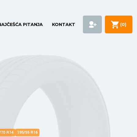
NAJČEŠĆA PITANJA
KONTAKT
(
0
)
/70 R14
195/55 R16