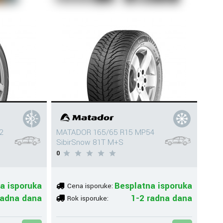
2
MATADOR 165/65 R15 MP54
SibirSnow 81T M+S
0
a isporuka
Besplatna isporuka
Cena isporuke:
radna dana
1-2 radna dana
Rok isporuke: