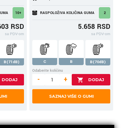
GUMA
10+
RASPOLOŽIVA KOLIČINA GUMA
2
603 RSD
5.658 RSD
sa PDV-om
sa PDV-om
C
B
B(71dB)
B(70dB)
Odaberite količinu
-
+
UMI
SAZNAJ VIŠE O GUMI