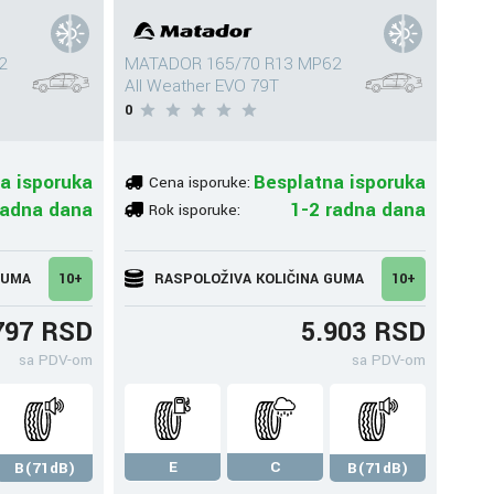
2
MATADOR 165/70 R13 MP62
All Weather EVO 79T
0
a isporuka
Besplatna isporuka
Cena isporuke:
radna dana
1-2 radna dana
Rok isporuke:
GUMA
10+
RASPOLOŽIVA KOLIČINA GUMA
10+
797 RSD
5.903 RSD
sa PDV-om
sa PDV-om
E
C
B(71dB)
B(71dB)