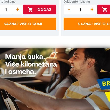
te količinu
Odaberite količinu
+
-
+
SAZNAJ VIŠE O GUMI
SAZNAJ VIŠE O G