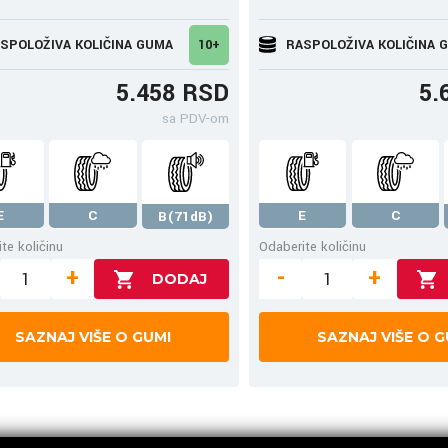
SPOLOŽIVA KOLIČINA GUMA
10+
RASPOLOŽIVA KOLIČINA 
5.458 RSD
5.
sa PDV-om
E
C
E
C
B(71dB)
te količinu
Odaberite količinu
+
-
+
SAZNAJ VIŠE O GUMI
SAZNAJ VIŠE O G