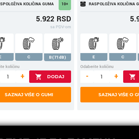
SPOLOŽIVA KOLIČINA GUMA
10+
RASPOLOŽIVA KOLIČINA 
5.922 RSD
5.
sa PDV-om
E
C
E
C
B(71dB)
te količinu
Odaberite količinu
+
-
+
SAZNAJ VIŠE O GUMI
SAZNAJ VIŠE O G