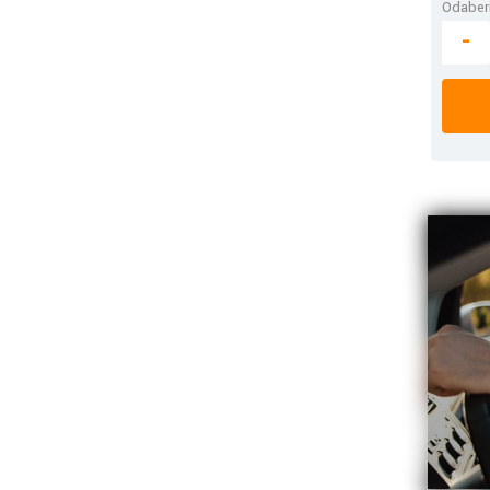
Odaberi
-