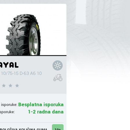
10/75-15 D-63 A6 10
Besplatna isporuka
 isporuke:
1-2 radna dana
sporuke:
POLOŽIVA KOLIČINA GUMA
10+