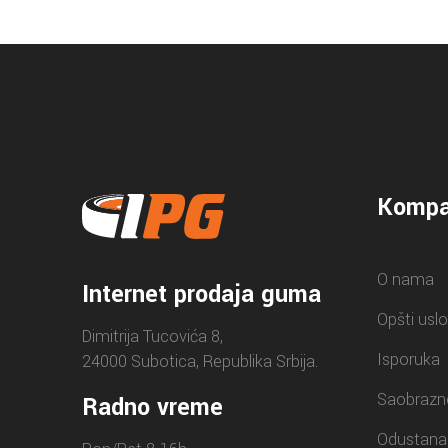
Kompa
O nama
Internet prodaja guma
Opšti uslo
Dimitrija Tucovića 8,
Isporuka
24000 Subotica, Republika Srbija.
Saobrazn
Radno vreme
Odustana