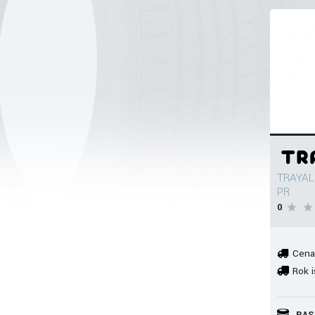
TRAYAL 
PR
0
Cena
Rok i
RAS