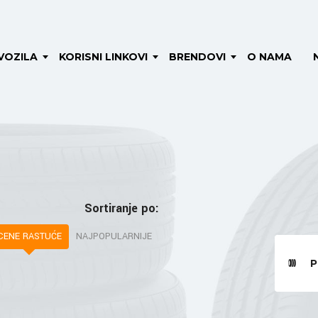
VOZILA
KORISNI LINKOVI
BRENDOVI
O NAMA
Sortiranje po:
CENE RASTUĆE
NAJPOPULARNIJE
P