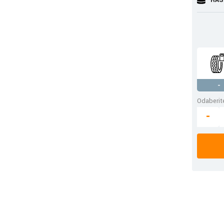
-
Odaberite
-