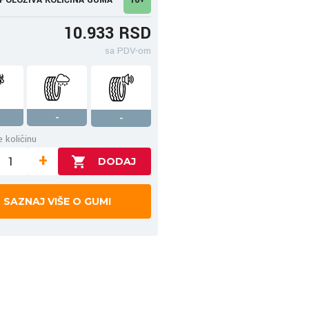
10.933 RSD
sa PDV-om
-
-
 količinu
+
SAZNAJ VIŠE O GUMI