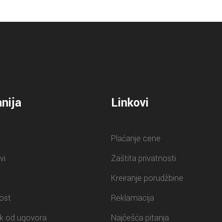
nija
Linkovi
Plaćanje cene
vi
Zaštita privatnosti
Kreiranje porudžbine
ost
Reklamacija
k od ugovora
Najčešća pitanja