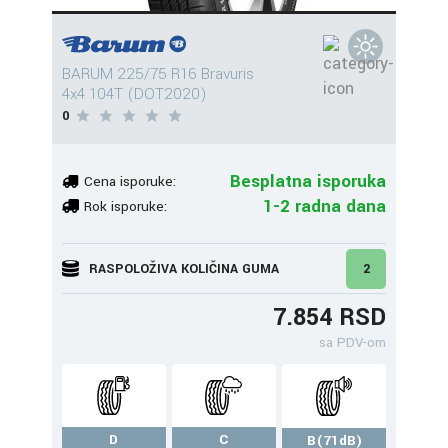
BARUM 225/75 R16 Bravuris
4x4 104T (DOT2020)
0
Besplatna isporuka
Cena isporuke:
1-2 radna dana
Rok isporuke:
RASPOLOŽIVA KOLIČINA GUMA
2
7.854 RSD
sa PDV-om
D
C
B(71dB)