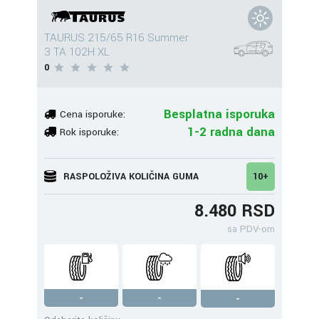
TAURUS 215/65 R16 Summer
3 TA 102H XL
0
Besplatna isporuka
Cena isporuke:
1-2 radna dana
Rok isporuke:
RASPOLOŽIVA KOLIČINA GUMA
10+
8.480 RSD
sa PDV-om
-
-
-