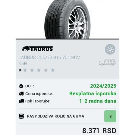
TAURUS 205/70 R15 701 SUV
96H
0
2024/2025
DOT:
Besplatna isporuka
Cena isporuke:
1-2 radna dana
Rok isporuke:
RASPOLOŽIVA KOLIČINA GUMA
2
8.371 RSD