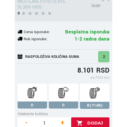
WESTLAKE P215/75 R15
SL369 100S
0
Besplatna isporuka
Cena isporuke:
1-2 radna dana
Rok isporuke:
RASPOLOŽIVA KOLIČINA GUMA
2
8.101 RSD
sa PDV-om
D
D
B(71dB)
Odaberite količinu
-
+