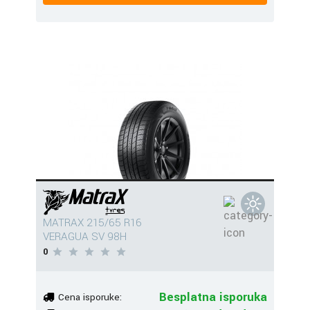
MATRAX 215/65 R16
VERAGUA SV 98H
0
Besplatna isporuka
Cena isporuke: