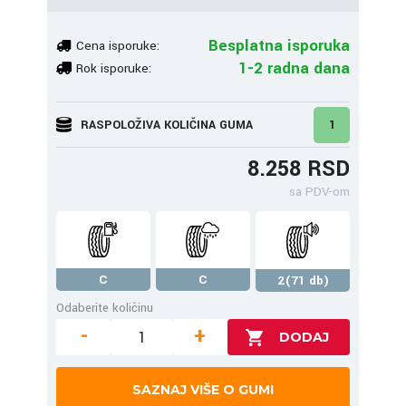
Besplatna isporuka
Cena isporuke:
1-2 radna dana
Rok isporuke:
RASPOLOŽIVA KOLIČINA GUMA
1
8.258 RSD
sa PDV-om
C
C
2(71 db)
Odaberite količinu
-
+
SAZNAJ VIŠE O GUMI