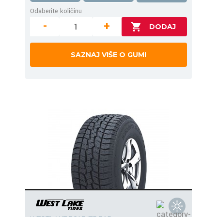
Odaberite količinu
-
+
SAZNAJ VIŠE O GUMI