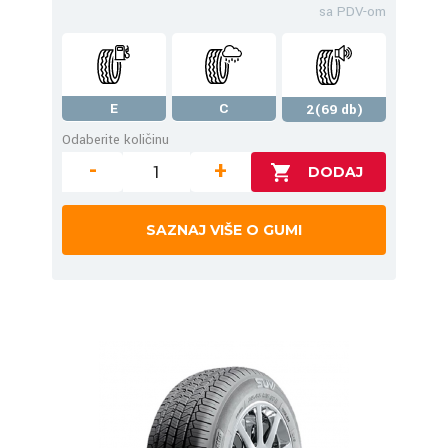
sa PDV-om
E
C
2(69 db)
Odaberite količinu
-
+
SAZNAJ VIŠE O GUMI