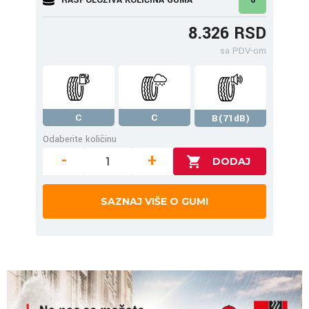
8.326 RSD
sa PDV-om
C
C
B(71dB)
Odaberite količinu
-
+
SAZNAJ VIŠE O GUMI