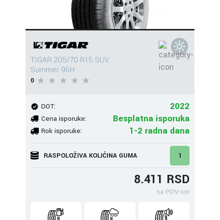
TIGAR 205/70 R15 SUV
Summer 96H
0
2022
DOT:
Besplatna isporuka
Cena isporuke:
1-2 radna dana
Rok isporuke:
RASPOLOŽIVA KOLIČINA GUMA
1
8.411 RSD
sa PDV-om