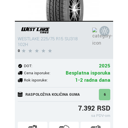
WESTLAKE 225/75 R15 SU318
102H
0
2025
DOT:
Besplatna isporuka
Cena isporuke:
1-2 radna dana
Rok isporuke:
RASPOLOŽIVA KOLIČINA GUMA
6
7.392 RSD
sa PDV-om