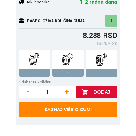
1-2 radna dana
Rok isporuke:
RASPOLOŽIVA KOLIČINA GUMA
1
8.288 RSD
sa PDV-om
-
-
-
Odaberite količinu
-
+
SAZNAJ VIŠE O GUMI