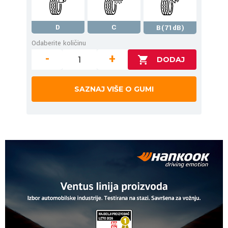
D
C
B(71dB)
Odaberite količinu
-
+
SAZNAJ VIŠE O GUMI