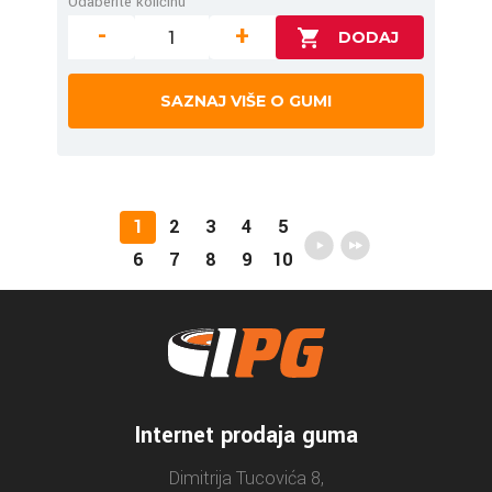
Odaberite količinu
-
+
SAZNAJ VIŠE O GUMI
1
2
3
4
5
6
7
8
9
10
Internet prodaja guma
Dimitrija Tucovića 8,