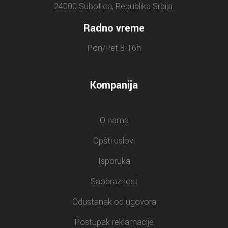
24000 Subotica, Republika Srbija.
Radno vreme
Pon/Pet 8-16h
Kompanija
O nama
Opšti uslovi
Isporuka
Saobraznost
Odustanak od ugovora
Postupak reklamacije