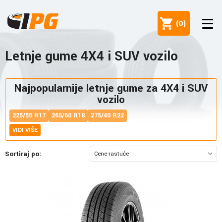
(
0
)
Letnje gume 4X4 i SUV vozilo
Najpopularnije letnje gume za 4X4 i SUV
vozilo
225/55 R17
265/60 R18
275/40 R22
VIDI VIŠE
Sortiraj po: