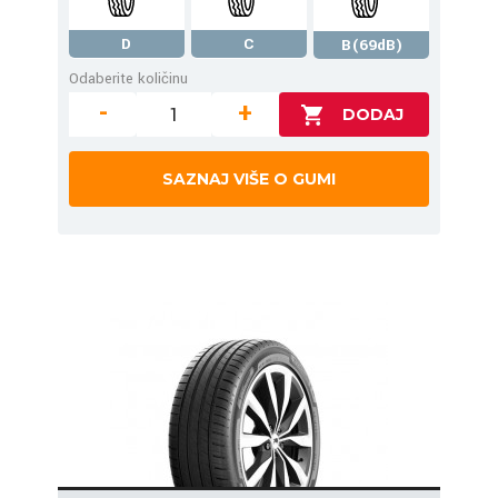
D
C
B(69dB)
Odaberite količinu
-
+
SAZNAJ VIŠE O GUMI