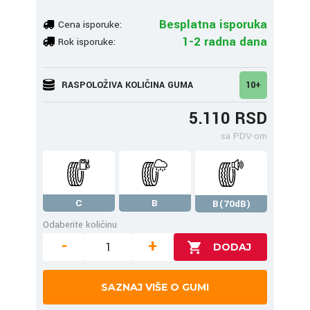
Besplatna isporuka
Cena isporuke:
1-2 radna dana
Rok isporuke:
RASPOLOŽIVA KOLIČINA GUMA
10+
5.110 RSD
sa PDV-om
C
B
B(70dB)
Odaberite količinu
-
+
SAZNAJ VIŠE O GUMI