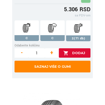
5.306 RSD
sa PDV-om
C
C
2(71 db)
Odaberite količinu
-
+
SAZNAJ VIŠE O GUMI