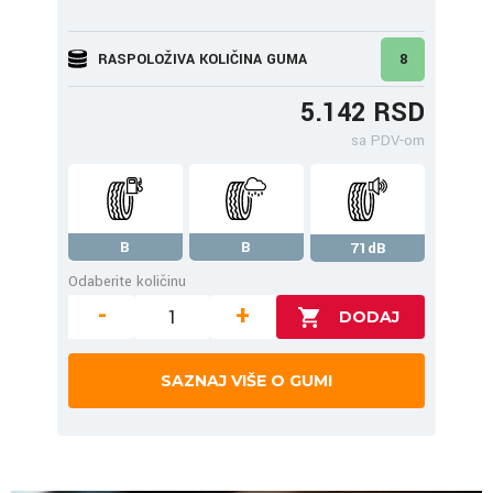
RASPOLOŽIVA KOLIČINA GUMA
8
5.142 RSD
sa PDV-om
B
B
71dB
Odaberite količinu
-
+
SAZNAJ VIŠE O GUMI