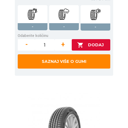
-
-
-
Odaberite količinu
-
+
SAZNAJ VIŠE O GUMI