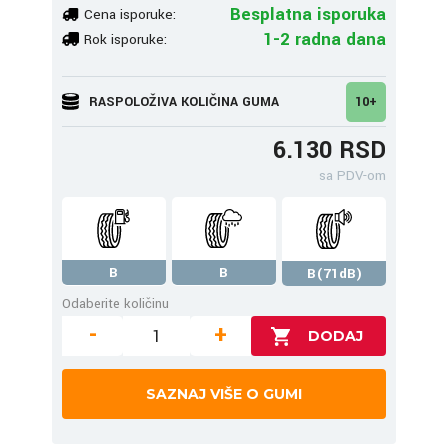
Besplatna isporuka
Cena isporuke:
1-2 radna dana
Rok isporuke:
RASPOLOŽIVA KOLIČINA GUMA
10+
6.130 RSD
sa PDV-om
B
B
B(71dB)
Odaberite količinu
-
+
SAZNAJ VIŠE O GUMI