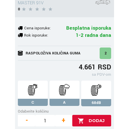
MASTER 91V
0
Besplatna isporuka
Cena isporuke:
1-2 radna dana
Rok isporuke:
RASPOLOŽIVA KOLIČINA GUMA
2
4.661 RSD
sa PDV-om
C
A
68dB
Odaberite količinu
-
+