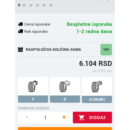
0
Besplatna isporuka
Cena isporuke:
1-2 radna dana
Rok isporuke:
RASPOLOŽIVA KOLIČINA GUMA
10+
6.104 RSD
sa PDV-om
C
B
A(68dB)
Odaberite količinu
-
+