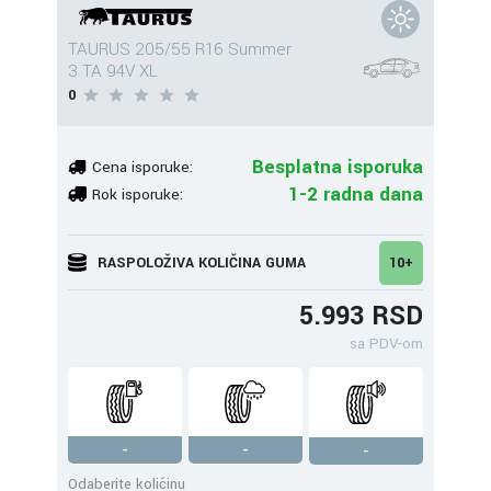
TAURUS 205/55 R16 Summer
3 TA 94V XL
0
Besplatna isporuka
Cena isporuke:
1-2 radna dana
Rok isporuke:
RASPOLOŽIVA KOLIČINA GUMA
10+
5.993 RSD
sa PDV-om
-
-
-
Odaberite količinu