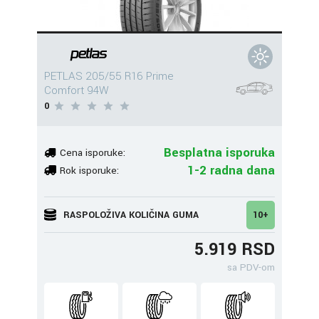
PETLAS 205/55 R16 Prime
Comfort 94W
0
Besplatna isporuka
Cena isporuke:
1-2 radna dana
Rok isporuke:
RASPOLOŽIVA KOLIČINA GUMA
10+
5.919 RSD
sa PDV-om