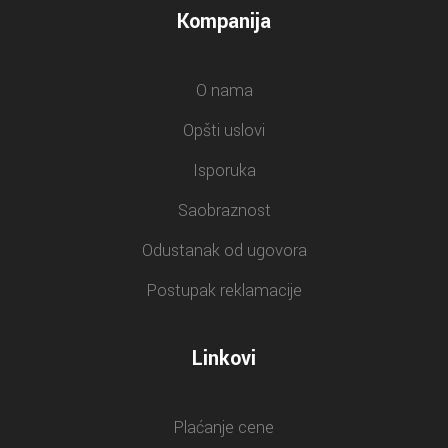
Kompanija
O nama
Opšti uslovi
Isporuka
Saobraznost
Odustanak od ugovora
Postupak reklamacije
Linkovi
Plaćanje cene