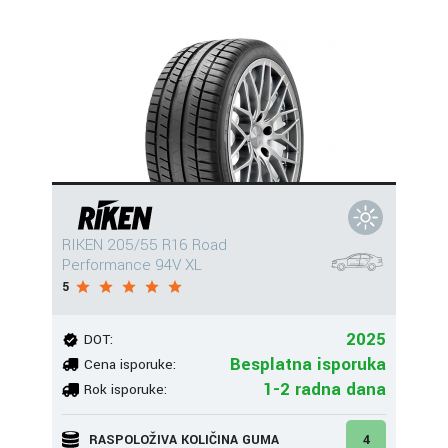
RIKEN 205/55 R16 Road
Performance 94V XL
5
2025
DOT:
Besplatna isporuka
Cena isporuke:
1-2 radna dana
Rok isporuke:
RASPOLOŽIVA KOLIČINA GUMA
4