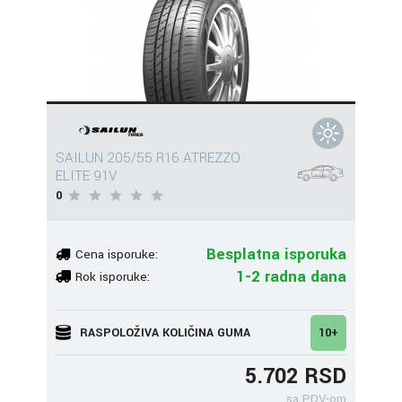
SAILUN 205/55 R16 ATREZZO
ELITE 91V
0
Besplatna isporuka
Cena isporuke:
1-2 radna dana
Rok isporuke:
RASPOLOŽIVA KOLIČINA GUMA
10+
5.702 RSD
sa PDV-om