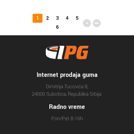
1
2
3
4
5
6
Internet prodaja guma
Dimitrija Tucovića 8,
24000 Subotica, Republika Srbija.
Radno vreme
Pon/Pet 8-16h