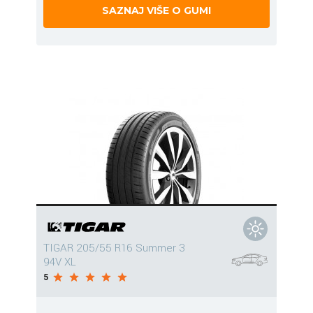
SAZNAJ VIŠE O GUMI
TIGAR 205/55 R16 Summer 3
94V XL
5