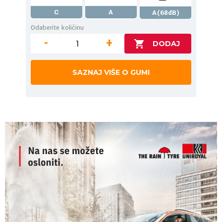
C
A
A(68dB)
Odaberite količinu
-
+
SAZNAJ VIŠE O GUMI