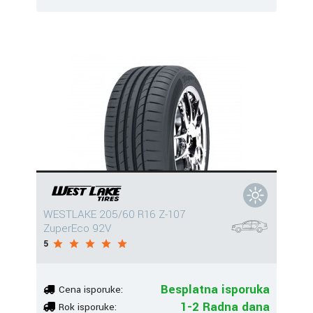
WESTLAKE 205/60 R16 Z-107
ZuperEco 92V
5
Besplatna isporuka
Cena isporuke:
1-2 Radna dana
Rok isporuke: