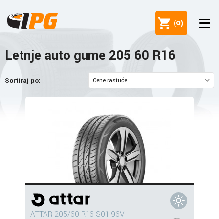
(
0
)
Letnje auto gume 205 60 R16
Sortiraj po:
ATTAR 205/60 R16 S01 96V