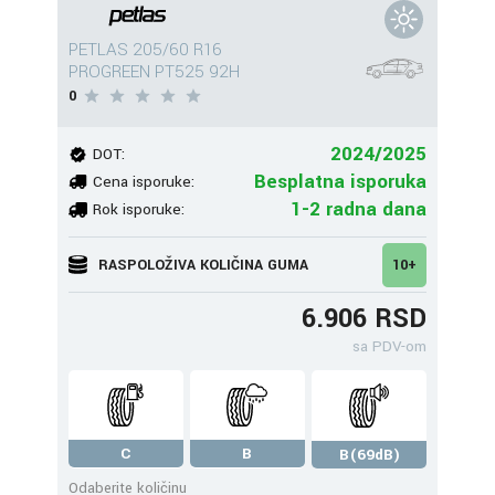
PETLAS 205/60 R16
PROGREEN PT525 92H
0
2024/2025
DOT:
Besplatna isporuka
Cena isporuke:
1-2 radna dana
Rok isporuke:
RASPOLOŽIVA KOLIČINA GUMA
10+
6.906 RSD
sa PDV-om
C
B
B(69dB)
Odaberite količinu