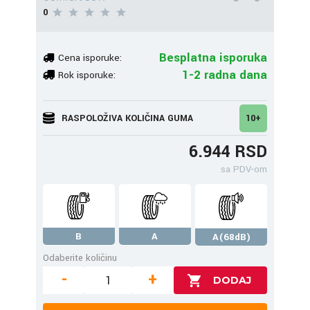
0
Besplatna isporuka
Cena isporuke:
1-2 radna dana
Rok isporuke:
RASPOLOŽIVA KOLIČINA GUMA
10+
6.944 RSD
sa PDV-om
B
A
A(68dB)
Odaberite količinu
-
+