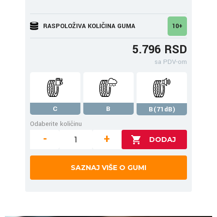
RASPOLOŽIVA KOLIČINA GUMA
10+
5.796 RSD
sa PDV-om
C
B
B(71dB)
Odaberite količinu
-
+
SAZNAJ VIŠE O GUMI