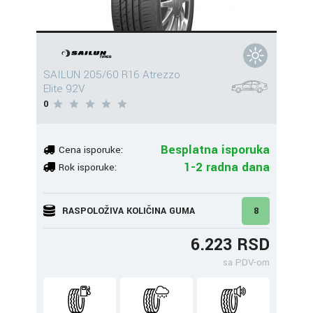
SAILUN 205/60 R16 Atrezzo
Elite 92V
0
Besplatna isporuka
Cena isporuke:
1-2 radna dana
Rok isporuke:
RASPOLOŽIVA KOLIČINA GUMA
8
6.223 RSD
sa PDV-om