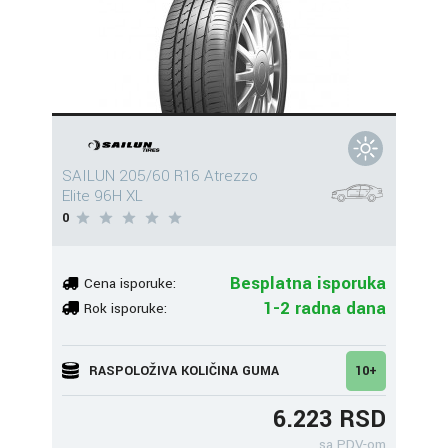
SAILUN 205/60 R16 Atrezzo
Elite 96H XL
0
Besplatna isporuka
Cena isporuke:
1-2 radna dana
Rok isporuke:
RASPOLOŽIVA KOLIČINA GUMA
10+
6.223 RSD
sa PDV-om