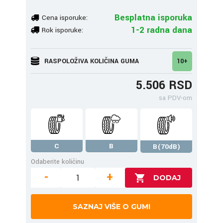
Besplatna isporuka
Cena isporuke:
1-2 radna dana
Rok isporuke:
RASPOLOŽIVA KOLIČINA GUMA
10+
5.506 RSD
sa PDV-om
C
B
B(70dB)
Odaberite količinu
-
+
SAZNAJ VIŠE O GUMI