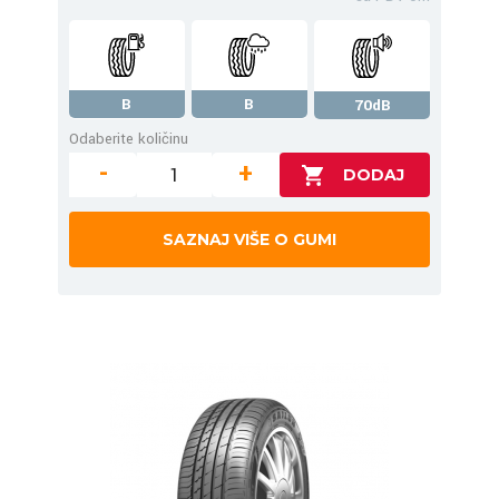
B
B
70dB
Odaberite količinu
-
+
SAZNAJ VIŠE O GUMI