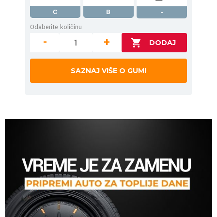
C
B
-
Odaberite količinu
-
+
SAZNAJ VIŠE O GUMI