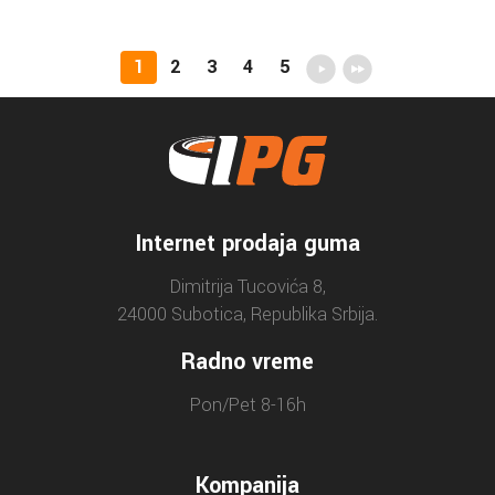
1
2
3
4
5
Internet prodaja guma
Dimitrija Tucovića 8,
24000 Subotica, Republika Srbija.
Radno vreme
Pon/Pet 8-16h
Kompanija