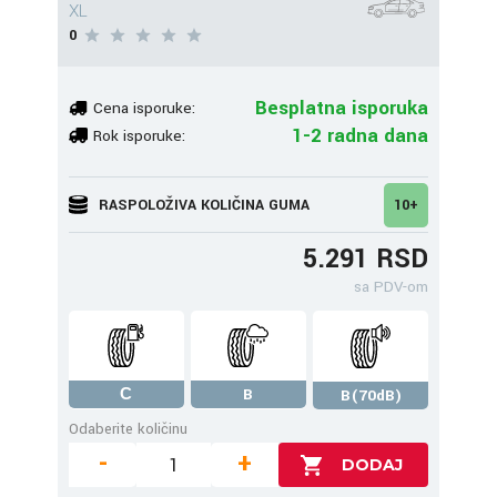
XL
0
Besplatna isporuka
Cena isporuke:
1-2 radna dana
Rok isporuke:
RASPOLOŽIVA KOLIČINA GUMA
10+
5.291 RSD
sa PDV-om
С
B
B(70dB)
Odaberite količinu
-
+