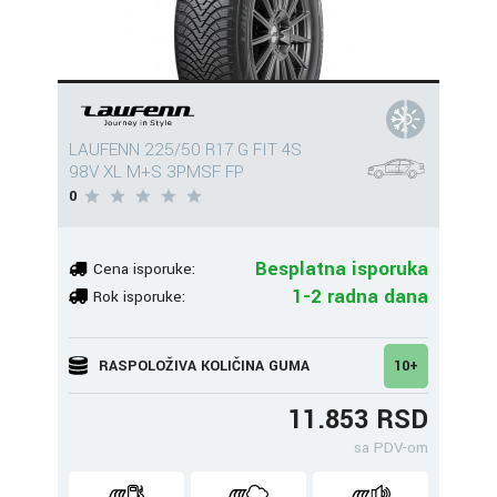
LAUFENN 225/50 R17 G FIT 4S
98V XL M+S 3PMSF FP
0
Besplatna isporuka
Cena isporuke:
1-2 radna dana
Rok isporuke:
RASPOLOŽIVA KOLIČINA GUMA
10+
11.853 RSD
sa PDV-om