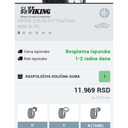
VIKING 225/50 R17 FourTech
98W XL FR
0
Besplatna isporuka
Cena isporuke:
1-2 radna dana
Rok isporuke:
RASPOLOŽIVA KOLIČINA GUMA
1
11.969 RSD
sa PDV-om
D
C
B(72dB)