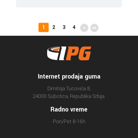
1
2
3
4
Internet prodaja guma
Dimitrija Tucovića 8,
24000 Subotica, Republika Srbija.
Radno vreme
Pon/Pet 8-16h