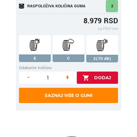
RASPOLOŽIVA KOLIČINA GUMA
2
8.979 RSD
sa PDV-om
E
C
2(70 dB)
Odaberite količinu
-
+
SAZNAJ VIŠE O GUMI