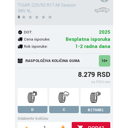
TIGAR 225/50 R17 All Season
98V XL
0
2025
DOT:
Besplatna isporuka
Cena isporuke:
1-2 radna dana
Rok isporuke:
RASPOLOŽIVA KOLIČINA GUMA
10+
8.279 RSD
sa PDV-om
D
C
B(70dB)
Odaberite količinu
-
+