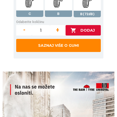
C
B
B(72dB)
Odaberite količinu
-
+
SAZNAJ VIŠE O GUMI