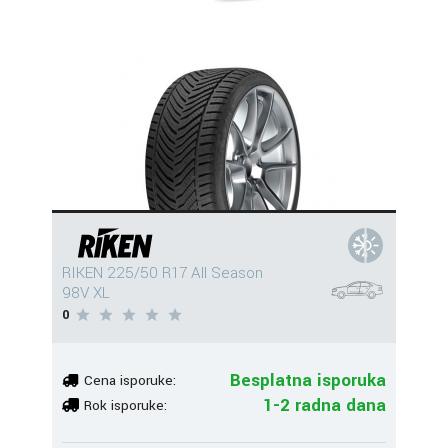
RIKEN 225/50 R17 All Season
98V XL
0
Besplatna isporuka
Cena isporuke:
1-2 radna dana
Rok isporuke: