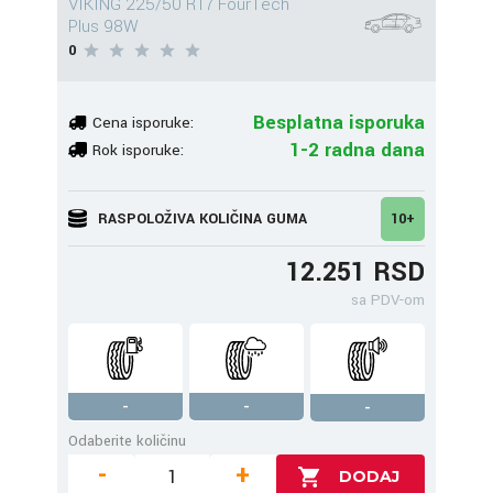
VIKING 225/50 R17 FourTech
Plus 98W
0
Besplatna isporuka
Cena isporuke:
1-2 radna dana
Rok isporuke:
RASPOLOŽIVA KOLIČINA GUMA
10+
12.251 RSD
sa PDV-om
-
-
-
Odaberite količinu
-
+