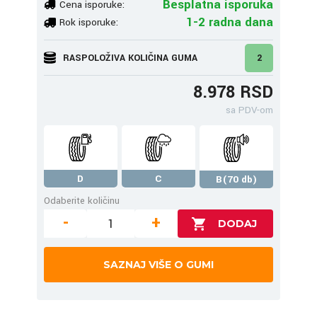
Besplatna isporuka
Cena isporuke:
1-2 radna dana
Rok isporuke:
RASPOLOŽIVA KOLIČINA GUMA
2
8.978 RSD
sa PDV-om
D
C
B(70 db)
Odaberite količinu
-
+
SAZNAJ VIŠE O GUMI