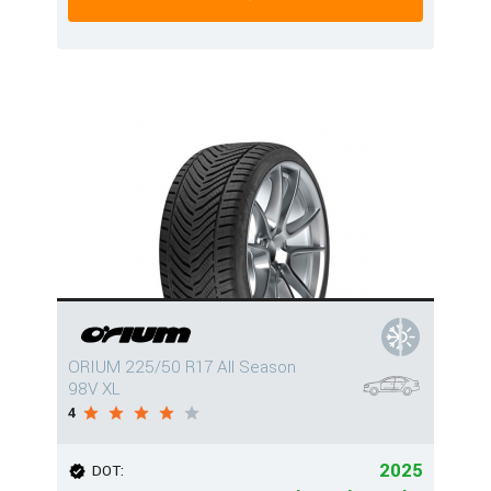
ORIUM 225/50 R17 All Season
98V XL
4
2025
DOT: