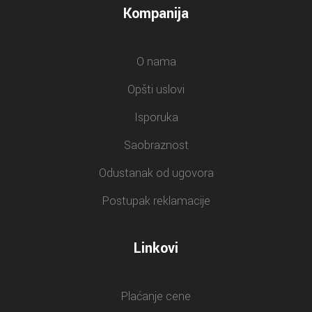
Kompanija
O nama
Opšti uslovi
Isporuka
Saobraznost
Odustanak od ugovora
Postupak reklamacije
Linkovi
Plaćanje cene