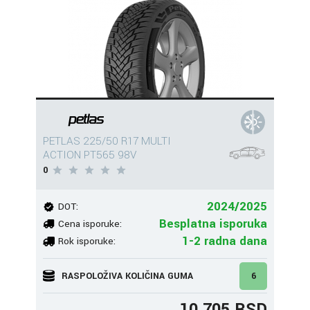
PETLAS 225/50 R17 MULTI
ACTION PT565 98V
0
2024/2025
DOT:
Besplatna isporuka
Cena isporuke:
1-2 radna dana
Rok isporuke:
RASPOLOŽIVA KOLIČINA GUMA
6
10.705 RSD