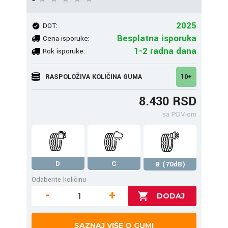
2025
DOT:
Besplatna isporuka
Cena isporuke:
1-2 radna dana
Rok isporuke:
RASPOLOŽIVA KOLIČINA GUMA
10+
8.430 RSD
sa PDV-om
D
C
B (70dB)
Odaberite količinu
-
+
SAZNAJ VIŠE O GUMI