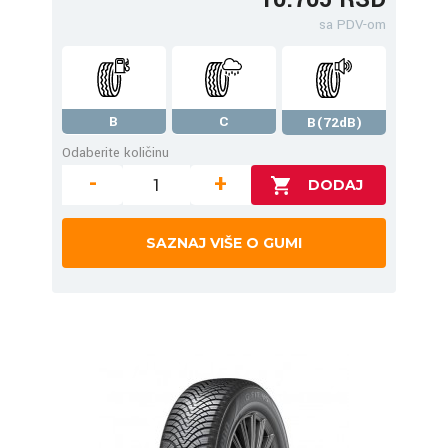
sa PDV-om
B
C
B(72dB)
Odaberite količinu
-
+
SAZNAJ VIŠE O GUMI