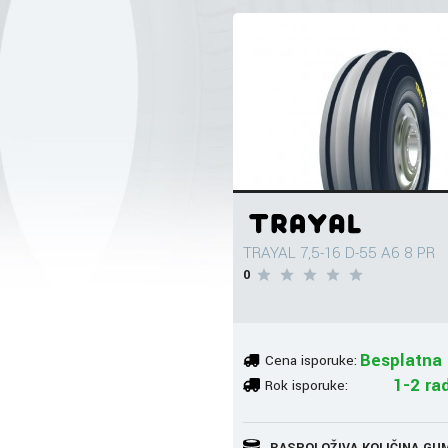
TRAYAL 7,5-16 D-55 A6 8 PR
0
Besplatna 
Cena isporuke:
1-2 ra
Rok isporuke:
RASPOLOŽIVA KOLIČINA GU