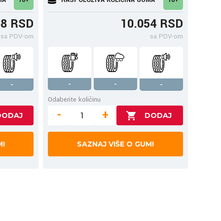
68 RSD
10.054 RSD
sa PDV-om
sa PDV-om
-
-
-
-
Odaberite količinu
-
+
MI
SAZNAJ VIŠE O GUMI