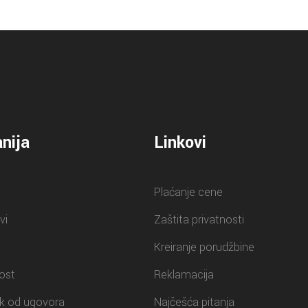
nija
Linkovi
Plaćanje cene
vi
Zaštita privatnosti
Kreiranje porudžbine
ost
Reklamacija
k od ugovora
Najčešća pitanja