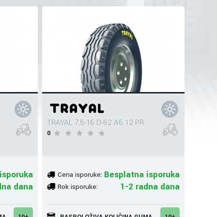
TRAYAL 7,5-16 D-62 A6 12 PR
0
isporuka
Besplatna isporuka
Cena isporuke:
dna dana
1-2 radna dana
Rok isporuke:
MA
10+
RASPOLOŽIVA KOLIČINA GUMA
10+