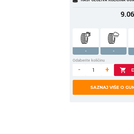
9.0
-
-
Odaberite količinu
-
+
SAZNAJ VIŠE O GU