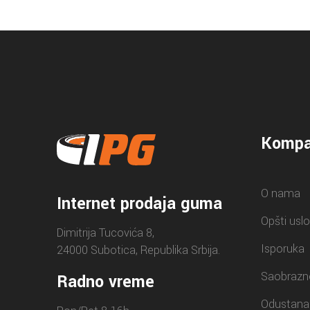
Kompa
O nama
Internet prodaja guma
Opšti uslo
Dimitrija Tucovića 8,
Isporuka
24000 Subotica, Republika Srbija.
Saobrazn
Radno vreme
Odustana