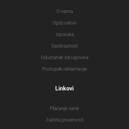
O nama
Opšti uslovi
Isporuka
Saobraznost
Odustanak od ugovora
Postupak reklamacije
Linkovi
Plaćanje cene
Zaštita privatnosti