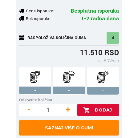
Besplatna isporuka
Cena isporuke:
1-2 radna dana
Rok isporuke:
RASPOLOŽIVA KOLIČINA GUMA
4
11.510 RSD
sa PDV-om
-
-
-
Odaberite količinu
-
+
SAZNAJ VIŠE O GUMI