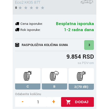
Eco2 K435 87T
0
Besplatna isporuka
Cena isporuke:
1-2 radna dana
Rok isporuke:
RASPOLOŽIVA KOLIČINA GUMA
3
9.854 RSD
sa PDV-om
C
B
2(70 dB)
Odaberite količinu
-
+