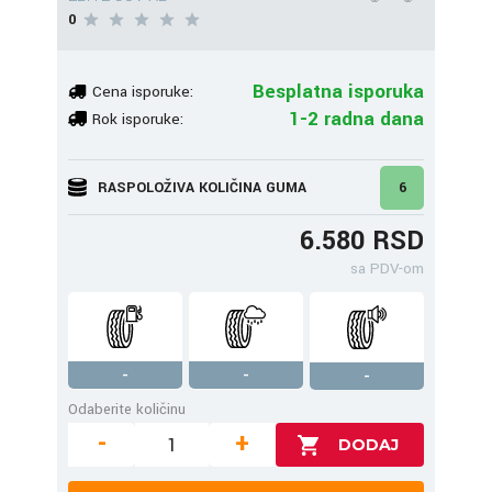
0
Besplatna isporuka
Cena isporuke:
1-2 radna dana
Rok isporuke:
RASPOLOŽIVA KOLIČINA GUMA
6
6.580 RSD
sa PDV-om
-
-
-
Odaberite količinu
-
+