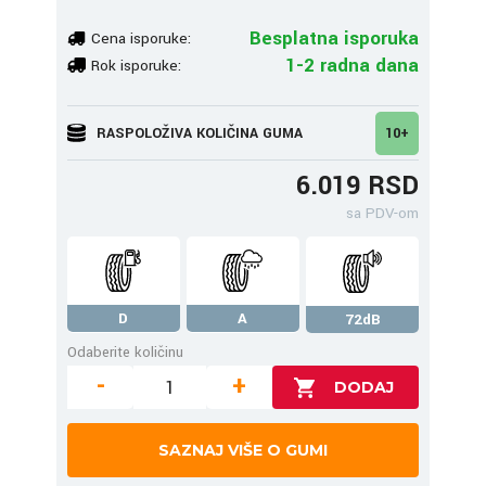
Besplatna isporuka
Cena isporuke:
1-2 radna dana
Rok isporuke:
RASPOLOŽIVA KOLIČINA GUMA
10+
6.019 RSD
sa PDV-om
D
A
72dB
Odaberite količinu
-
+
SAZNAJ VIŠE O GUMI