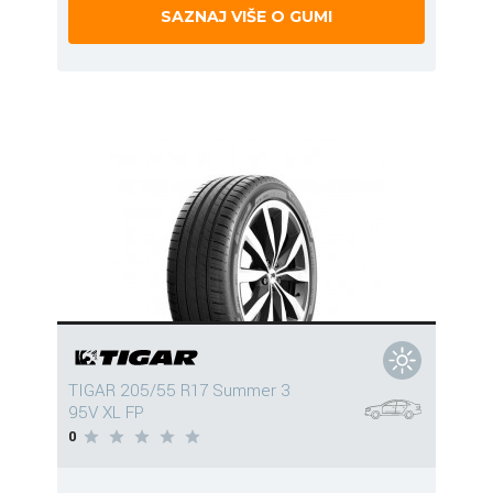
SAZNAJ VIŠE O GUMI
TIGAR 205/55 R17 Summer 3
95V XL FP
0