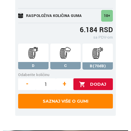
RASPOLOŽIVA KOLIČINA GUMA
10+
6.184 RSD
sa PDV-om
D
C
B(70dB)
Odaberite količinu
-
+
SAZNAJ VIŠE O GUMI