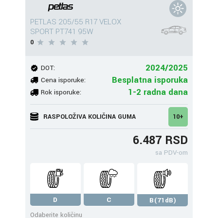
PETLAS 205/55 R17 VELOX
SPORT PT741 95W
0
2024/2025
DOT:
Besplatna isporuka
Cena isporuke:
1-2 radna dana
Rok isporuke:
RASPOLOŽIVA KOLIČINA GUMA
10+
6.487 RSD
sa PDV-om
D
C
B(71dB)
Odaberite količinu