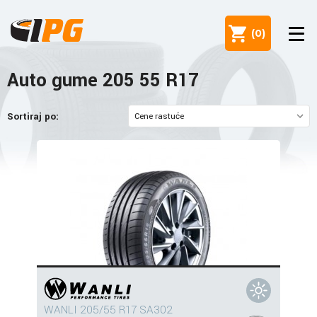
(
0
)
Auto gume 205 55 R17
Sortiraj po:
WANLI 205/55 R17 SA302