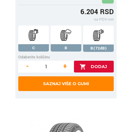
6.204 RSD
sa PDV-om
C
B
B(72dB)
Odaberite količinu
-
+
SAZNAJ VIŠE O GUMI