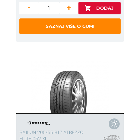
-
+
SAZNAJ VIŠE O GUMI
SAILUN 205/55 R17 ATREZZO
ELITE 95V XL