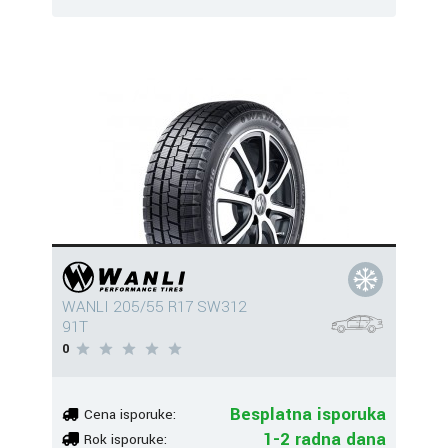
WANLI 205/55 R17 SW312
91T
0
Besplatna isporuka
Cena isporuke:
1-2 radna dana
Rok isporuke: