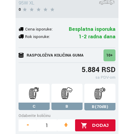
95W XL
0
Besplatna isporuka
Cena isporuke:
1-2 radna dana
Rok isporuke:
RASPOLOŽIVA KOLIČINA GUMA
10+
5.884 RSD
sa PDV-om
C
B
B(70dB)
Odaberite količinu
-
+