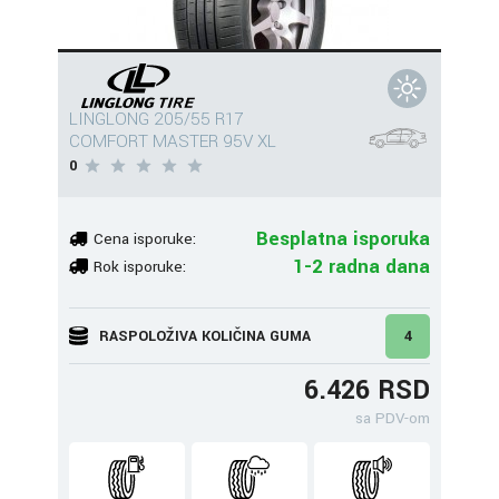
LINGLONG 205/55 R17
COMFORT MASTER 95V XL
0
Besplatna isporuka
Cena isporuke:
1-2 radna dana
Rok isporuke:
RASPOLOŽIVA KOLIČINA GUMA
4
6.426 RSD
sa PDV-om