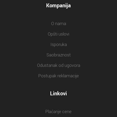
Kompanija
O nama
Opšti uslovi
Isporuka
Saobraznost
Odustanak od ugovora
Postupak reklamacije
Linkovi
Plaćanje cene