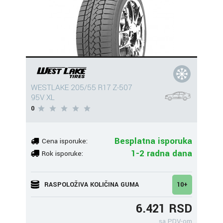
WESTLAKE 205/55 R17 Z-507
95V XL
0
Besplatna isporuka
Cena isporuke:
1-2 radna dana
Rok isporuke:
RASPOLOŽIVA KOLIČINA GUMA
10+
6.421 RSD
sa PDV-om