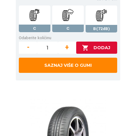
C
C
B(72dB)
Odaberite količinu
-
+
SAZNAJ VIŠE O GUMI