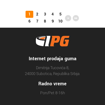
1
2
3
4
5
6
7
8
9
10
Internet prodaja guma
Dimitrija Tucovića 8,
24000 Subotica, Republika Srbija.
Radno vreme
Pon/Pet 8-16h