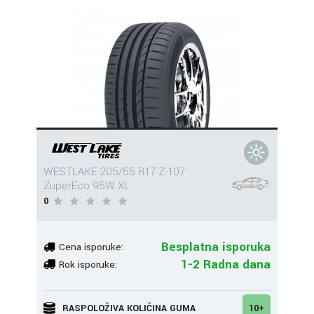
WESTLAKE 205/55 R17 Z-107
ZuperEco 95W XL
0
Besplatna isporuka
Cena isporuke:
1-2 Radna dana
Rok isporuke:
RASPOLOŽIVA KOLIČINA GUMA
10+