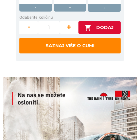
-
-
-
Odaberite količinu
-
+
SAZNAJ VIŠE O GUMI