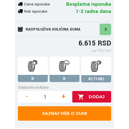
Besplatna isporuka
Cena isporuke:
1-2 radna dana
Rok isporuke:
RASPOLOŽIVA KOLIČINA GUMA
2
6.615 RSD
sa PDV-om
B
B
B(71dB)
Odaberite količinu
-
+
SAZNAJ VIŠE O GUMI