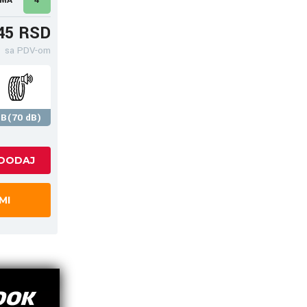
45 RSD
sa PDV-om
B(70 dB)
MI