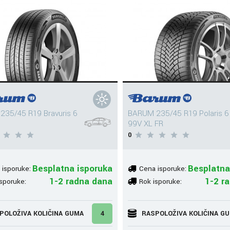
35/45 R19 Bravuris 6
BARUM 235/45 R19 Polaris 6
99V XL FR
0
Besplatna isporuka
Besplatna
 isporuke:
Cena isporuke:
1-2 radna dana
1-2 r
sporuke:
Rok isporuke:
POLOŽIVA KOLIČINA GUMA
4
RASPOLOŽIVA KOLIČINA G