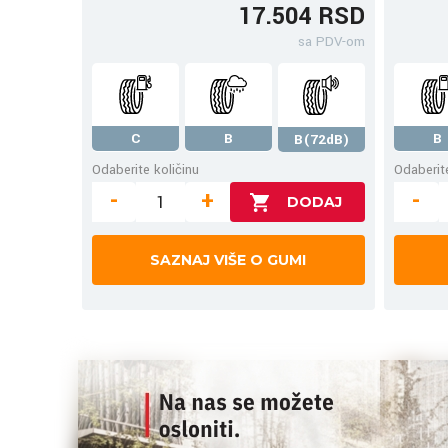
17.504 RSD
sa PDV-om
C
B
B
B(72dB)
Odaberite količinu
Odaberite
-
+
-
SAZNAJ VIŠE O GUMI