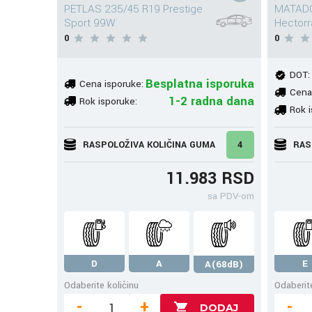
PETLAS 235/45 R19 Prestige
MATADO
Sport 99W
Hectorr
0
0
DOT:
Besplatna isporuka
Cena isporuke:
Cena
1-2 radna dana
Rok isporuke:
Rok i
RASPOLOŽIVA KOLIČINA GUMA
4
RAS
11.983 RSD
sa PDV-om
D
A
E
A(68dB)
Odaberite količinu
Odaberite
-
+
-