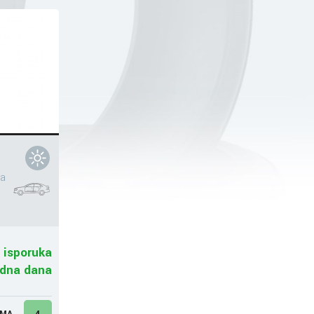
a
 isporuka
adna dana
UMA
4