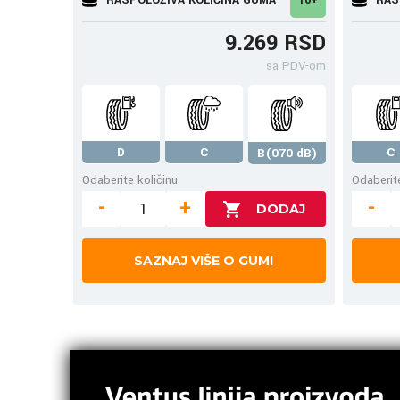
9.269 RSD
sa PDV-om
D
C
C
B(070 dB)
Odaberite količinu
Odaberite
-
+
-
SAZNAJ VIŠE O GUMI