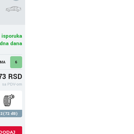
 isporuka
adna dana
UMA
6
73 RSD
sa PDV-om
2(72 dB)