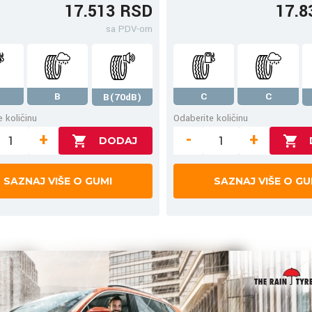
17.513 RSD
17.8
sa PDV-om
B
C
C
B(70dB)
 količinu
Odaberite količinu
+
-
+
SAZNAJ VIŠE O GUMI
SAZNAJ VIŠE O GU