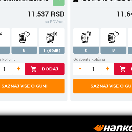
11.537 RSD
11.6
sa PDV-om
B
D
B
1 (69dB)
 količinu
Odaberite količinu
+
-
+
SAZNAJ VIŠE O GUMI
SAZNAJ VIŠE O GU