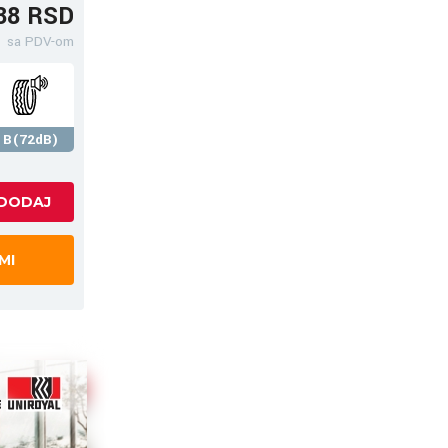
38 RSD
sa PDV-om
B(72dB)
MI