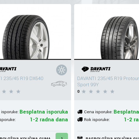
I 235/45 R19 DX640
DAVANTI 235/45 R19 Protour
Sport 99Y
0
Besplatna isporuka
Besplatna
 isporuke:
Cena isporuke:
1-2 radna dana
1-2 r
sporuke:
Rok isporuke:
POLOŽIVA KOLIČINA GUMA
1
RASPOLOŽIVA KOLIČINA G