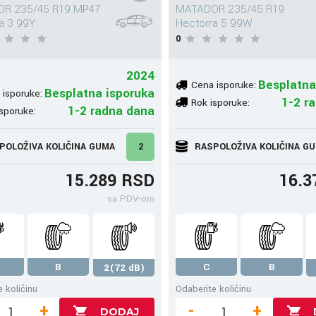
R 235/45 R19 MP47
MATADOR 235/45 R19
a 3 99Y
Hectorra 5 99W
0
2024
Besplatna
Cena isporuke:
Besplatna isporuka
 isporuke:
1-2 r
Rok isporuke:
1-2 radna dana
sporuke:
POLOŽIVA KOLIČINA GUMA
2
RASPOLOŽIVA KOLIČINA G
15.289 RSD
16.3
sa PDV-om
B
C
B
2(72 dB)
 količinu
Odaberite količinu
+
-
+