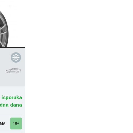
 isporuka
adna dana
UMA
10+