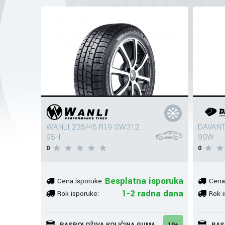
WANLI 235/45 R19 SW312
DAVANT
95H
99W
0
0
Besplatna isporuka
Cena isporuke:
Cena
1-2 radna dana
Rok isporuke:
Rok i
RASPOLOŽIVA KOLIČINA GUMA
10+
RAS