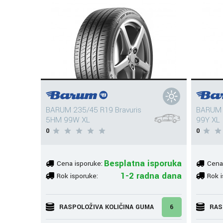
BARUM 235/45 R19 Bravuris
BARUM 2
5HM 99W XL
99Y XL
0
0
Besplatna isporuka
Cena isporuke:
Cena
1-2 radna dana
Rok isporuke:
Rok i
RASPOLOŽIVA KOLIČINA GUMA
6
RAS