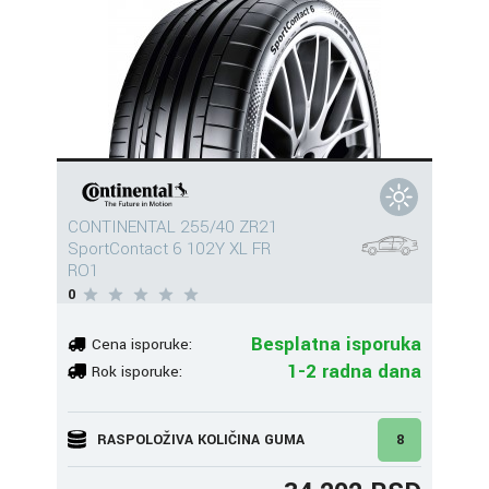
CONTINENTAL 255/40 ZR21
SportContact 6 102Y XL FR
RO1
0
Besplatna isporuka
Cena isporuke:
1-2 radna dana
Rok isporuke:
RASPOLOŽIVA KOLIČINA GUMA
8