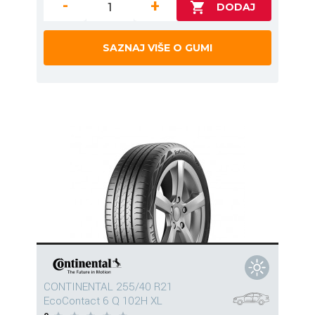
-
+
SAZNAJ VIŠE O GUMI
CONTINENTAL 255/40 R21
EcoContact 6 Q 102H XL