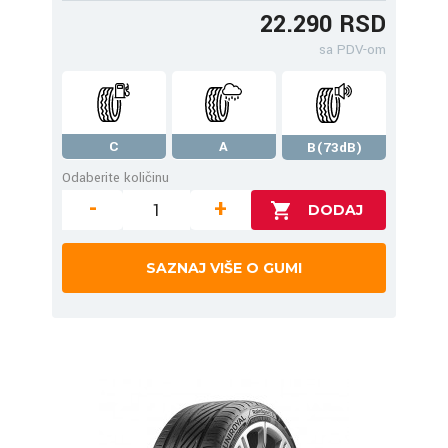
22.290 RSD
sa PDV-om
C
A
B(73dB)
Odaberite količinu
-
+
SAZNAJ VIŠE O GUMI