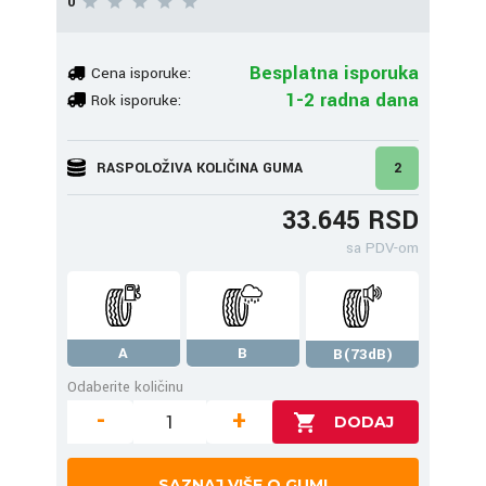
0
Besplatna isporuka
Cena isporuke:
1-2 radna dana
Rok isporuke:
RASPOLOŽIVA KOLIČINA GUMA
2
33.645 RSD
sa PDV-om
A
B
B(73dB)
Odaberite količinu
-
+
SAZNAJ VIŠE O GUMI