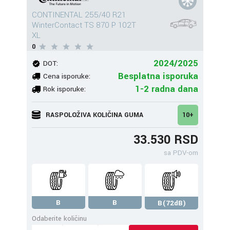
CONTINENTAL 255/40 R21
WinterContact TS 870 P 102T
XL
0
2024/2025
DOT:
Besplatna isporuka
Cena isporuke:
1-2 radna dana
Rok isporuke:
RASPOLOŽIVA KOLIČINA GUMA
10+
33.530 RSD
sa PDV-om
B
B
B(72dB)
Odaberite količinu