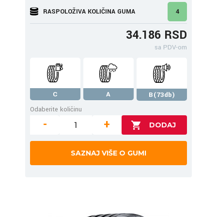
RASPOLOŽIVA KOLIČINA GUMA
4
34.186 RSD
sa PDV-om
C
A
B(73db)
Odaberite količinu
-
+
SAZNAJ VIŠE O GUMI