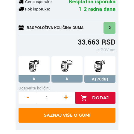
Besplatna isporuka
Cena isporuke:
1-2 radna dana
Rok isporuke:
RASPOLOŽIVA KOLIČINA GUMA
2
33.663 RSD
sa PDV-om
A
A
A(70dB)
Odaberite količinu
-
+
SAZNAJ VIŠE O GUMI