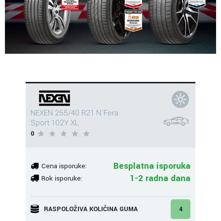
NEXEN 255/40 R21 N'Fera
Sport 102Y XL
0
Besplatna isporuka
Cena isporuke:
1-2 radna dana
Rok isporuke:
RASPOLOŽIVA KOLIČINA GUMA
4