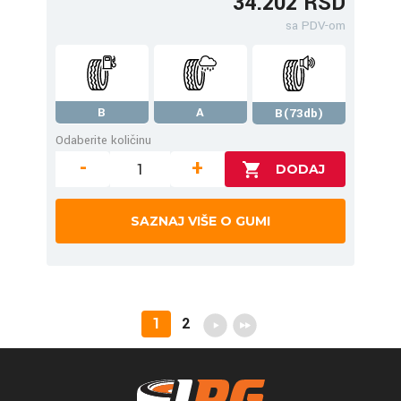
34.202 RSD
sa PDV-om
B
A
B(73db)
Odaberite količinu
-
+
SAZNAJ VIŠE O GUMI
1
2