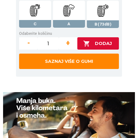
C
A
B(73dB)
Odaberite količinu
-
+
SAZNAJ VIŠE O GUMI