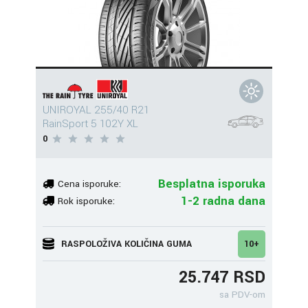
UNIROYAL 255/40 R21
RainSport 5 102Y XL
0
Besplatna isporuka
Cena isporuke:
1-2 radna dana
Rok isporuke:
RASPOLOŽIVA KOLIČINA GUMA
10+
25.747 RSD
sa PDV-om