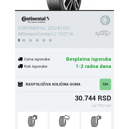
CONTINENTAL 255/40 R21
AllSeasonContact 2 102T XL
0
Besplatna isporuka
Cena isporuke:
1-2 radna dana
Rok isporuke:
RASPOLOŽIVA KOLIČINA GUMA
10+
30.744 RSD
sa PDV-om