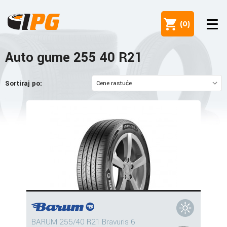
(
0
)
Auto gume 255 40 R21
Sortiraj po:
BARUM 255/40 R21 Bravuris 6