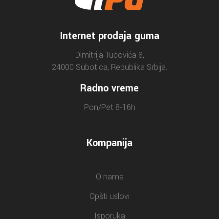
Internet prodaja guma
Dimitrija Tucovića 8,
24000 Subotica, Republika Srbija.
Radno vreme
Pon/Pet 8-16h
Kompanija
O nama
Opšti uslovi
Isporuka