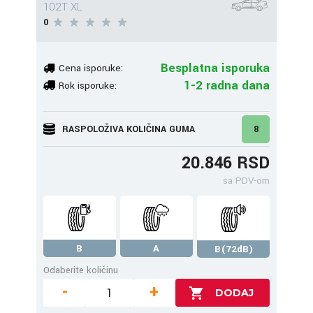
102T XL
0
Besplatna isporuka
Cena isporuke:
1-2 radna dana
Rok isporuke:
RASPOLOŽIVA KOLIČINA GUMA
8
20.846 RSD
sa PDV-om
B
A
B(72dB)
Odaberite količinu
-
+