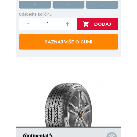
-
-
-
Odaberite količinu
-
+
SAZNAJ VIŠE O GUMI