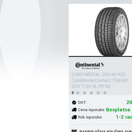
CONTINENTAL 305/40 R20
ContiWinterContact TS830P
SUV 112V XL FR N0
0
2
DOT:
Besplatna 
Cena isporuke:
1-2 ra
Rok isporuke:
RASPOLOŽIVA KOLIČINA GU