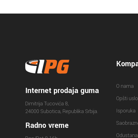
Kompa
O nama
Internet prodaja guma
Opšti uslo
Dimitrija Tucovića 8,
Isporuka
24000 Subotica, Republika Srbija.
Saobrazn
Radno vreme
Odustana