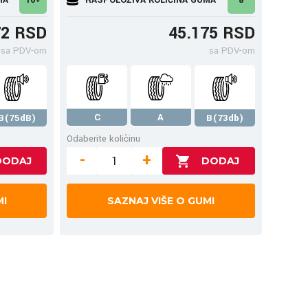
72 RSD
45.175 RSD
sa PDV-om
sa PDV-om
C
A
B(75dB)
B(73db)
Odaberite količinu
-
+
MI
SAZNAJ VIŠE O GUMI