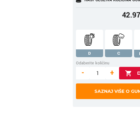
42.9
D
C
Odaberite količinu
-
+
SAZNAJ VIŠE O GU