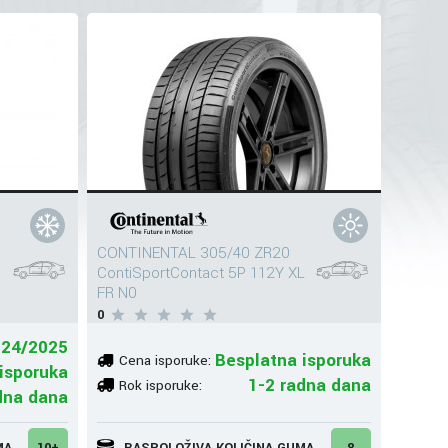
CONTINENTAL 305/40 ZR20
ContiSportContact 5P 112Y XL
FR N0
0
024/2025
Besplatna isporuka
Cena isporuke:
isporuka
1-2 radna dana
Rok isporuke:
dna dana
MA
10+
RASPOLOŽIVA KOLIČINA GUMA
8