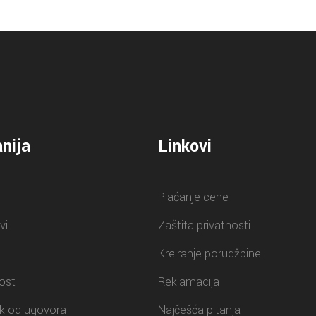
nija
Linkovi
Plaćanje cene
vi
Zaštita privatnosti
Kreiranje porudžbine
ost
Reklamacija
k od ugovora
Najčešća pitanja