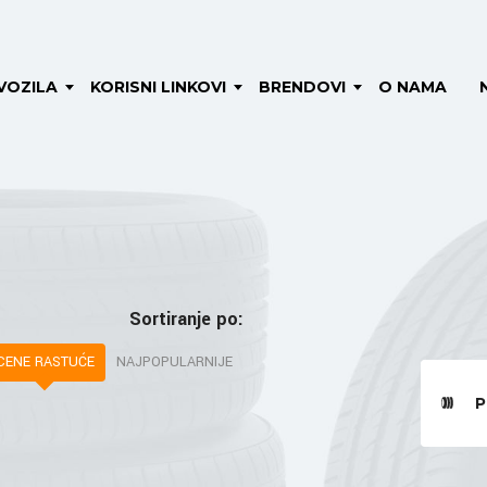
VOZILA
KORISNI LINKOVI
BRENDOVI
O NAMA
Sortiranje po:
CENE RASTUĆE
NAJPOPULARNIJE
P