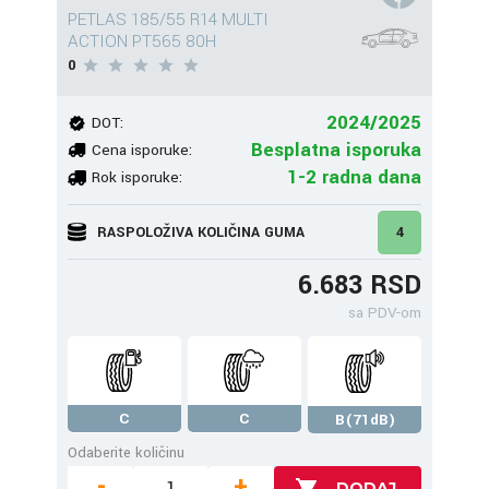
PETLAS 185/55 R14 MULTI
ACTION PT565 80H
0
2024/2025
DOT:
Besplatna isporuka
Cena isporuke:
1-2 radna dana
Rok isporuke:
RASPOLOŽIVA KOLIČINA GUMA
4
6.683 RSD
sa PDV-om
C
C
B(71dB)
Odaberite količinu
-
+