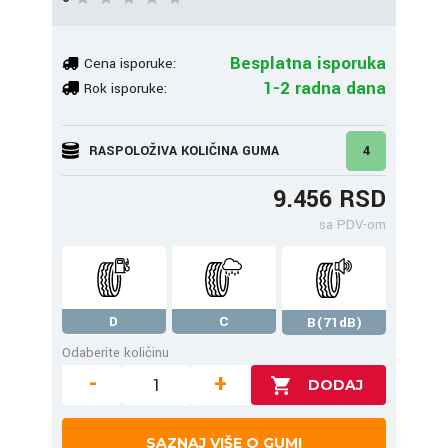
Besplatna isporuka
Cena isporuke:
1-2 radna dana
Rok isporuke:
RASPOLOŽIVA KOLIČINA GUMA
4
9.456 RSD
sa PDV-om
D
C
B(71dB)
Odaberite količinu
-
+
SAZNAJ VIŠE O GUMI