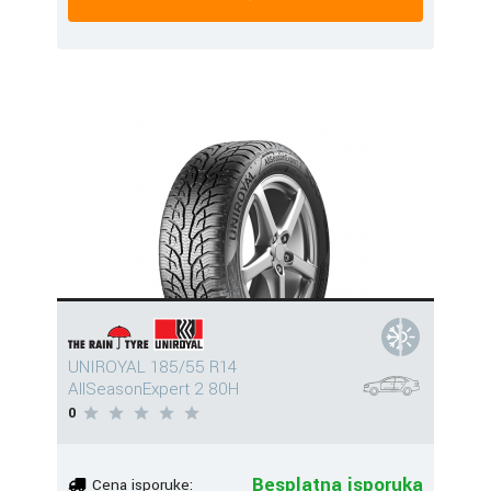
UNIROYAL 185/55 R14
AllSeasonExpert 2 80H
0
Besplatna isporuka
Cena isporuke: