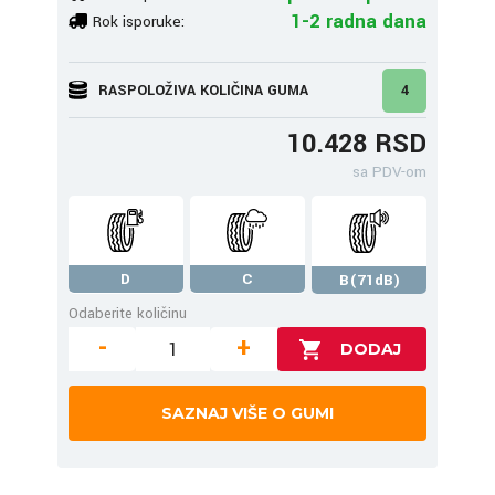
1-2 radna dana
Rok isporuke:
RASPOLOŽIVA KOLIČINA GUMA
4
10.428 RSD
sa PDV-om
D
C
B(71dB)
Odaberite količinu
-
+
SAZNAJ VIŠE O GUMI