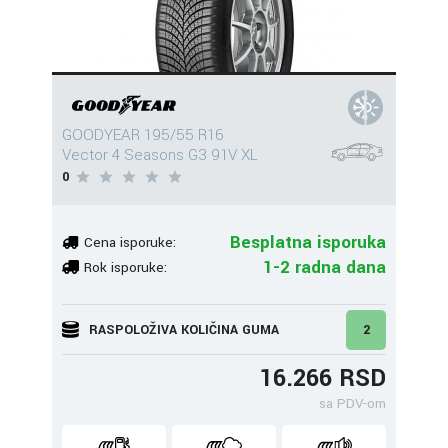
GOODYEAR 195/55 R16
Vector 4 Seasons G3 91V XL
0
Besplatna isporuka
Cena isporuke:
1-2 radna dana
Rok isporuke:
RASPOLOŽIVA KOLIČINA GUMA
2
16.266 RSD
sa PDV-om