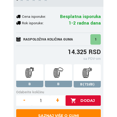
Besplatna isporuka
Cena isporuke:
1-2 radna dana
Rok isporuke:
RASPOLOŽIVA KOLIČINA GUMA
1
14.325 RSD
sa PDV-om
B
B
B(72dB)
Odaberite količinu
-
+
SAZNAJ VIŠE O GUMI