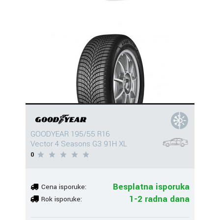
GOODYEAR 195/55 R16
Vector 4 Seasons G3 91H XL
0
Besplatna isporuka
Cena isporuke:
1-2 radna dana
Rok isporuke: