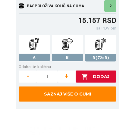
RASPOLOŽIVA KOLIČINA GUMA
2
15.157 RSD
sa PDV-om
A
B
B(72dB)
Odaberite količinu
-
+
SAZNAJ VIŠE O GUMI