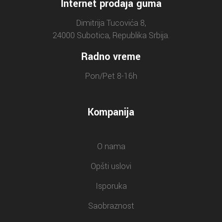
Internet prodaja guma
Dimitrija Tucovića 8,
24000 Subotica, Republika Srbija.
Radno vreme
Pon/Pet 8-16h
Kompanija
O nama
Opšti uslovi
Isporuka
Saobraznost