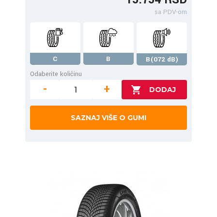
sa PDV-om
C
B
B(072 dB)
Odaberite količinu
-
+
SAZNAJ VIŠE O GUMI