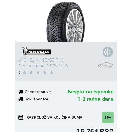
MICHELIN 195/55 R16
Crossclimate 3 87V M+S
0
Besplatna isporuka
Cena isporuke:
1-2 radna dana
Rok isporuke:
RASPOLOŽIVA KOLIČINA GUMA
10+
15.754 RSD