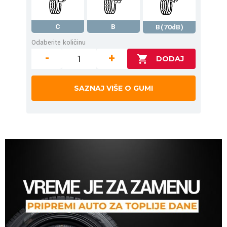
C
B
B(70dB)
Odaberite količinu
-
+
SAZNAJ VIŠE O GUMI