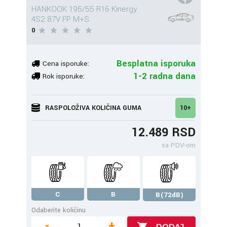
HANKOOK 195/55 R16 Kinergy
4S2 87V FP M+S
0
Besplatna isporuka
Cena isporuke:
1-2 radna dana
Rok isporuke:
RASPOLOŽIVA KOLIČINA GUMA
10+
12.489 RSD
sa PDV-om
C
B
B(72dB)
Odaberite količinu
-
+