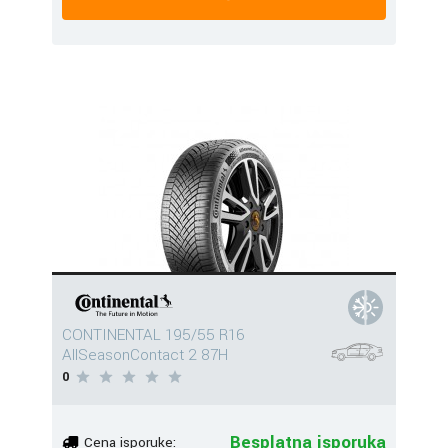
CONTINENTAL 195/55 R16
AllSeasonContact 2 87H
0
Besplatna isporuka
Cena isporuke: