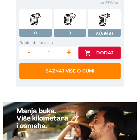
sa PDV-om
C
B
A(69dB)
Odaberite količinu
-
+
SAZNAJ VIŠE O GUMI