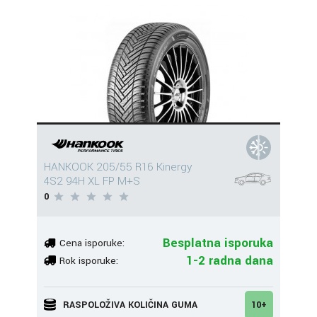
HANKOOK 205/55 R16 Kinergy
4S2 94H XL FP M+S
0
Besplatna isporuka
Cena isporuke:
1-2 radna dana
Rok isporuke:
RASPOLOŽIVA KOLIČINA GUMA
10+