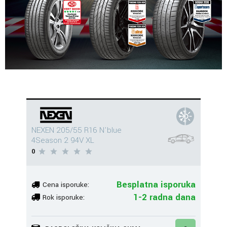
NEXEN 205/55 R16 N'blue
4Season 2 94V XL
0
Besplatna isporuka
Cena isporuke:
1-2 radna dana
Rok isporuke: