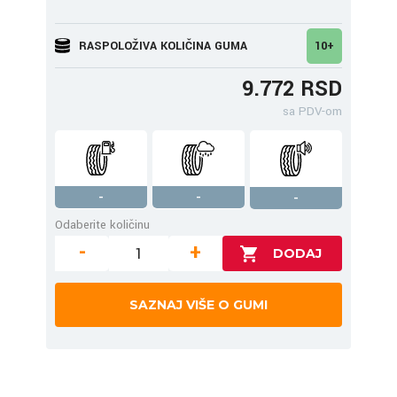
RASPOLOŽIVA KOLIČINA GUMA
10+
9.772 RSD
sa PDV-om
-
-
-
Odaberite količinu
-
+
SAZNAJ VIŠE O GUMI