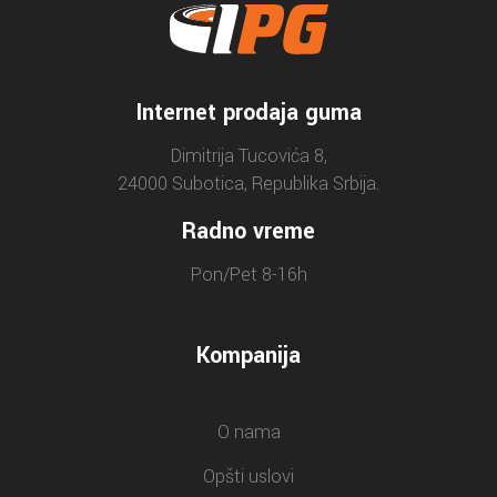
Internet prodaja guma
Dimitrija Tucovića 8,
24000 Subotica, Republika Srbija.
Radno vreme
Pon/Pet 8-16h
Kompanija
O nama
Opšti uslovi