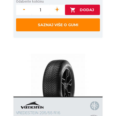
Odaberite količinu
-
+
SAZNAJ VIŠE O GUMI
VREDESTEIN 205/55 R16