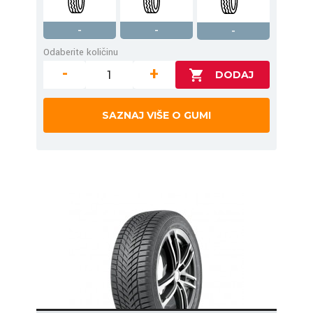
-
-
-
Odaberite količinu
-
+
SAZNAJ VIŠE O GUMI