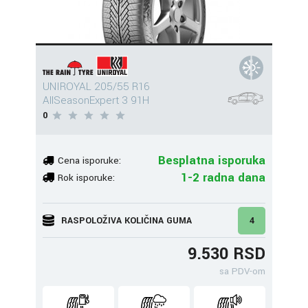
UNIROYAL 205/55 R16
AllSeasonExpert 3 91H
0
Besplatna isporuka
Cena isporuke:
1-2 radna dana
Rok isporuke:
RASPOLOŽIVA KOLIČINA GUMA
4
9.530 RSD
sa PDV-om