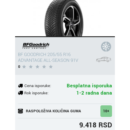
BF GOODRICH 205/55 R16
ADVANTAGE ALL-SEASON 91V
0
Besplatna isporuka
Cena isporuke:
1-2 radna dana
Rok isporuke:
RASPOLOŽIVA KOLIČINA GUMA
10+
9.418 RSD