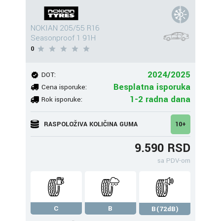
NOKIAN 205/55 R16
Seasonproof 1 91H
0
2024/2025
DOT:
Besplatna isporuka
Cena isporuke:
1-2 radna dana
Rok isporuke:
RASPOLOŽIVA KOLIČINA GUMA
10+
9.590 RSD
sa PDV-om
C
B
B(72dB)