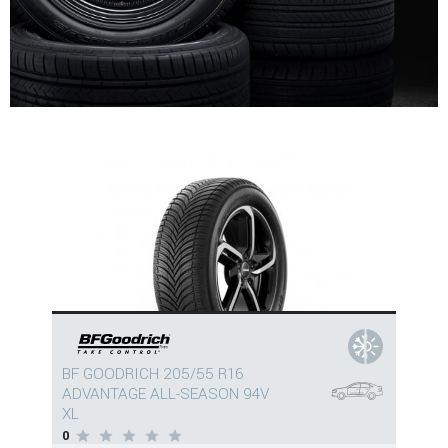
BF GOODRICH 205/55 R16
ADVANTAGE ALL-SEASON 94V
XL
0