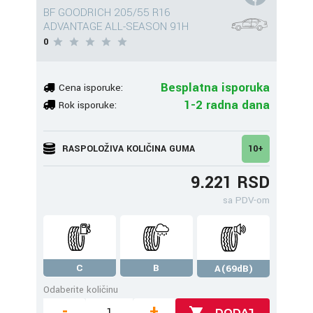
BF GOODRICH 205/55 R16
ADVANTAGE ALL-SEASON 91H
0
Besplatna isporuka
Cena isporuke:
1-2 radna dana
Rok isporuke:
RASPOLOŽIVA KOLIČINA GUMA
10+
9.221 RSD
sa PDV-om
C
B
A(69dB)
Odaberite količinu
-
+