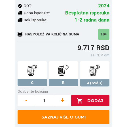
2024
DOT:
Besplatna isporuka
Cena isporuke:
1-2 radna dana
Rok isporuke:
RASPOLOŽIVA KOLIČINA GUMA
10+
9.717 RSD
sa PDV-om
C
B
A(69dB)
Odaberite količinu
-
+
SAZNAJ VIŠE O GUMI