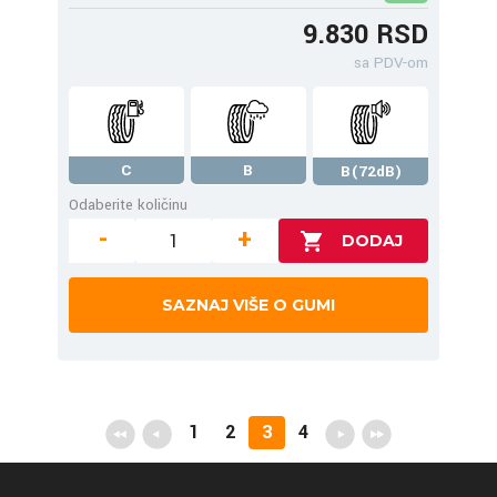
9.830 RSD
sa PDV-om
C
B
B(72dB)
Odaberite količinu
-
+
SAZNAJ VIŠE O GUMI
1
2
3
4