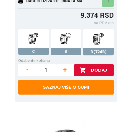
RASPOLOŽIVA KOLIČINA GUMA
1
9.374 RSD
sa PDV-om
C
B
B(72dB)
Odaberite količinu
-
+
SAZNAJ VIŠE O GUMI