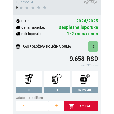
Quatrac 91H
0
2024/2025
DOT:
Besplatna isporuka
Cena isporuke:
1-2 radna dana
Rok isporuke:
RASPOLOŽIVA KOLIČINA GUMA
9
9.658 RSD
sa PDV-om
C
B
B(70 dB)
Odaberite količinu
-
+