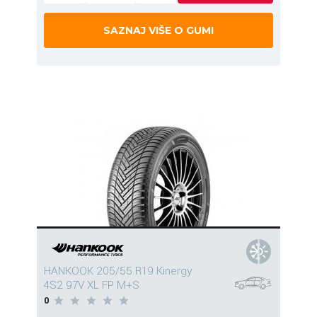
SAZNAJ VIŠE O GUMI
HANKOOK 205/55 R19 Kinergy
4S2 97V XL FP M+S
0