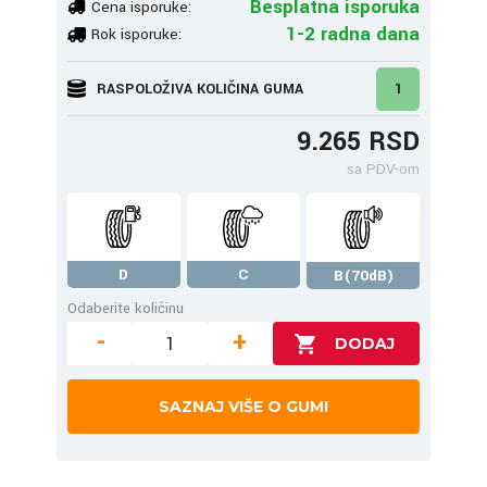
Besplatna isporuka
Cena isporuke:
1-2 radna dana
Rok isporuke:
RASPOLOŽIVA KOLIČINA GUMA
1
9.265 RSD
sa PDV-om
D
C
B(70dB)
Odaberite količinu
-
+
SAZNAJ VIŠE O GUMI