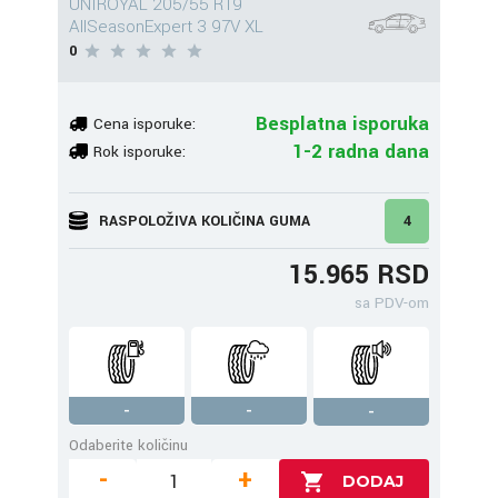
UNIROYAL 205/55 R19
AllSeasonExpert 3 97V XL
0
Besplatna isporuka
Cena isporuke:
1-2 radna dana
Rok isporuke:
RASPOLOŽIVA KOLIČINA GUMA
4
15.965 RSD
sa PDV-om
-
-
-
Odaberite količinu
-
+