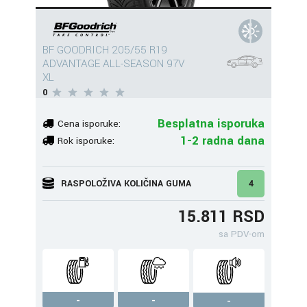
BF GOODRICH 205/55 R19
ADVANTAGE ALL-SEASON 97V
XL
0
Besplatna isporuka
Cena isporuke:
1-2 radna dana
Rok isporuke:
RASPOLOŽIVA KOLIČINA GUMA
4
15.811 RSD
sa PDV-om
-
-
-