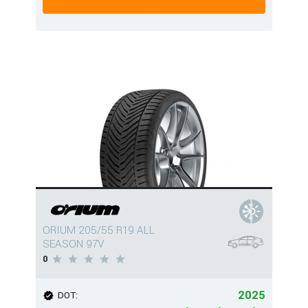
ORIUM 205/55 R19 ALL
SEASON 97V
0
2025
DOT: