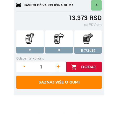
RASPOLOŽIVA KOLIČINA GUMA
4
13.373 RSD
sa PDV-om
C
B
B(72dB)
Odaberite količinu
-
+
SAZNAJ VIŠE O GUMI