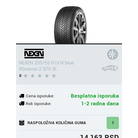
NEXEN 205/55 R19 N'blue
4Season 2 97V XL
0
Besplatna isporuka
Cena isporuke:
1-2 radna dana
Rok isporuke:
RASPOLOŽIVA KOLIČINA GUMA
1
14.163 RSD