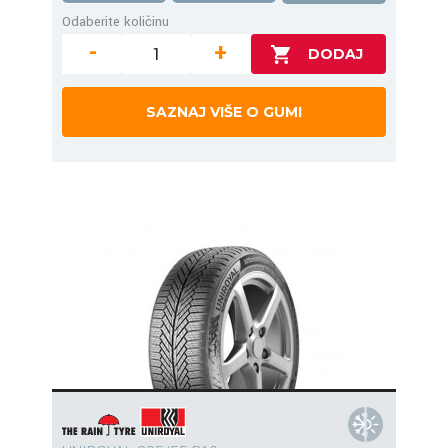
Odaberite količinu
-
+
SAZNAJ VIŠE O GUMI