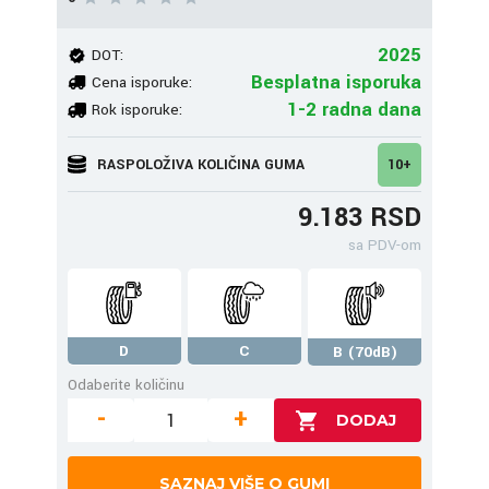
2025
DOT:
Besplatna isporuka
Cena isporuke:
1-2 radna dana
Rok isporuke:
RASPOLOŽIVA KOLIČINA GUMA
10+
9.183 RSD
sa PDV-om
D
C
B (70dB)
Odaberite količinu
-
+
SAZNAJ VIŠE O GUMI