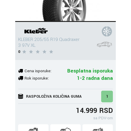
KLEBER 205/55 R19 Quadraxer
3 97V XL
0
Besplatna isporuka
Cena isporuke:
1-2 radna dana
Rok isporuke:
RASPOLOŽIVA KOLIČINA GUMA
1
14.999 RSD
sa PDV-om