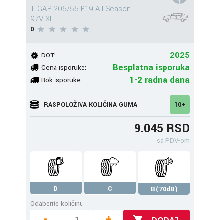
TIGAR 205/55 R19 All Season
97V XL
0
2025
DOT:
Besplatna isporuka
Cena isporuke:
1-2 radna dana
Rok isporuke:
RASPOLOŽIVA KOLIČINA GUMA
10+
9.045 RSD
sa PDV-om
D
C
B(70dB)
Odaberite količinu
-
+