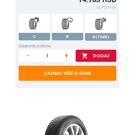
sa PDV-om
C
B
B(72dB)
Odaberite količinu
-
+
SAZNAJ VIŠE O GUMI