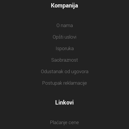
Kompanija
O nama
Opšti uslovi
Isporuka
Saobraznost
Odustanak od ugovora
Postupak reklamacije
Linkovi
Plaćanje cene