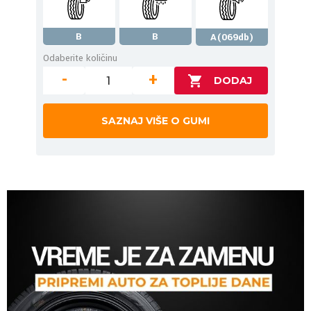
B
B
A(069db)
Odaberite količinu
-
+
SAZNAJ VIŠE O GUMI