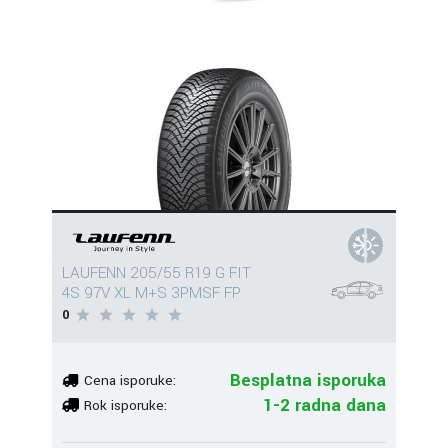
LAUFENN 205/55 R19 G FIT
4S 97V XL M+S 3PMSF FP
0
Besplatna isporuka
Cena isporuke:
1-2 radna dana
Rok isporuke: