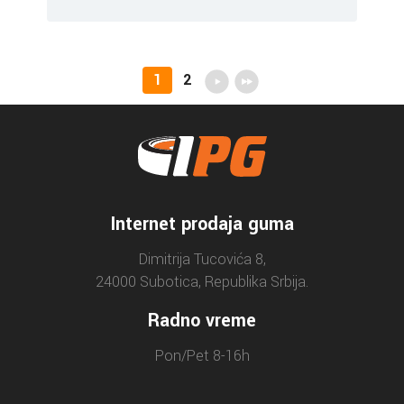
1
2
Internet prodaja guma
Dimitrija Tucovića 8,
24000 Subotica, Republika Srbija.
Radno vreme
Pon/Pet 8-16h