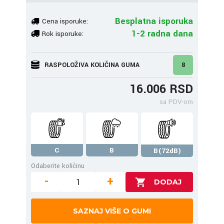
Besplatna isporuka
Cena isporuke:
1-2 radna dana
Rok isporuke:
RASPOLOŽIVA KOLIČINA GUMA
8
16.006 RSD
sa PDV-om
C
B
B(72dB)
Odaberite količinu
-
+
SAZNAJ VIŠE O GUMI