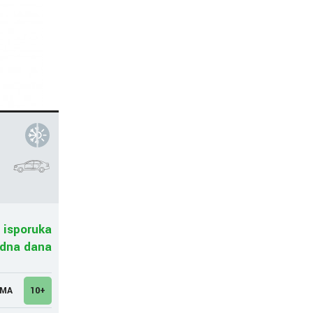
 isporuka
adna dana
UMA
10+