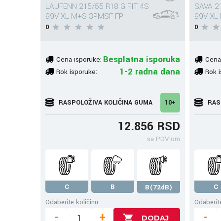
LAUFENN 215/55 R18 G FIT 4S
SAVA 21
99V XL M+S 3PMSF FP
99V XL
0
0
Besplatna isporuka
Cena isporuke:
Cena
1-2 radna dana
Rok isporuke:
Rok i
RASPOLOŽIVA KOLIČINA GUMA
10+
RAS
12.856 RSD
sa PDV-om
C
B
C
B(72dB)
Odaberite količinu
Odaberite
-
+
-