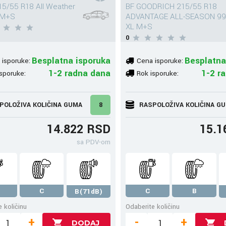
5/55 R18 All Weather
BF GOODRICH 215/55 R18
 M+S
ADVANTAGE ALL-SEASON 99
XL M+S
0
Besplatna isporuka
Besplatna
 isporuke:
Cena isporuke:
1-2 radna dana
1-2 r
sporuke:
Rok isporuke:
POLOŽIVA KOLIČINA GUMA
8
RASPOLOŽIVA KOLIČINA G
14.822 RSD
15.1
sa PDV-om
C
C
B
B(71dB)
 količinu
Odaberite količinu
+
-
+