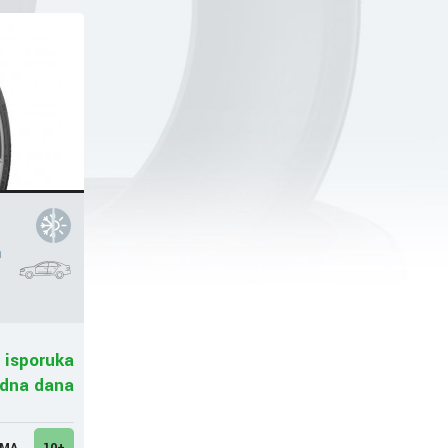
h
 isporuka
adna dana
UMA
10+