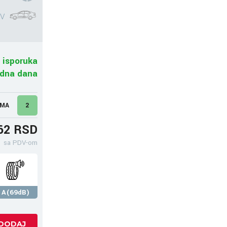
V
 isporuka
adna dana
UMA
2
62 RSD
sa PDV-om
A(69dB)