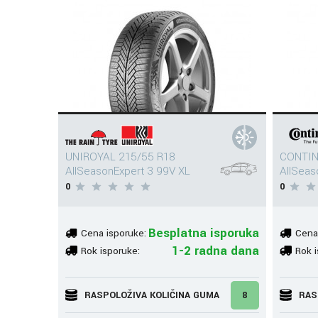
UNIROYAL 215/55 R18
CONTIN
AllSeasonExpert 3 99V XL
AllSeas
0
0
Besplatna isporuka
Cena isporuke:
Cena
1-2 radna dana
Rok isporuke:
Rok i
RASPOLOŽIVA KOLIČINA GUMA
8
RAS