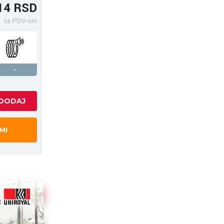
14 RSD
sa PDV-om
-
MI