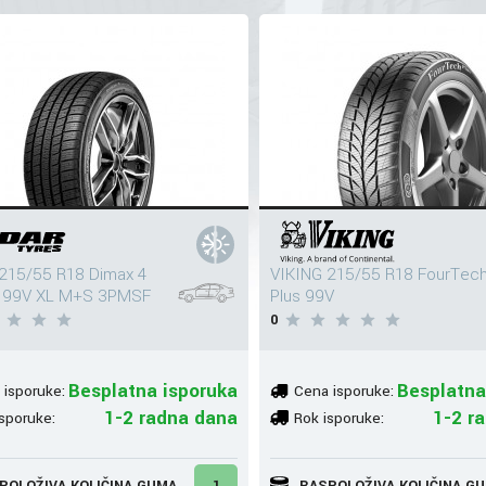
215/55 R18 Dimax 4
VIKING 215/55 R18 FourTec
 99V XL M+S 3PMSF
Plus 99V
0
Besplatna isporuka
Besplatna
 isporuke:
Cena isporuke:
1-2 radna dana
1-2 r
sporuke:
Rok isporuke:
POLOŽIVA KOLIČINA GUMA
1
RASPOLOŽIVA KOLIČINA G