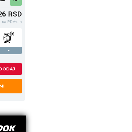
26 RSD
sa PDV-om
-
MI