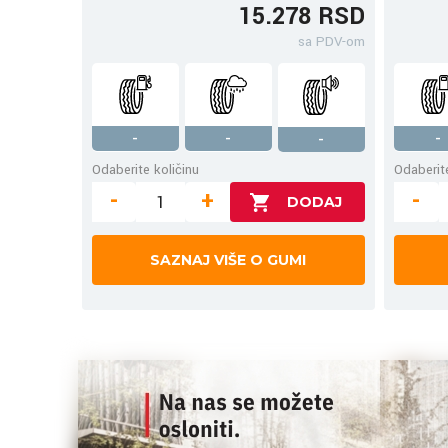
15.278 RSD
sa PDV-om
-
-
-
-
Odaberite količinu
Odaberite
-
+
-
SAZNAJ VIŠE O GUMI