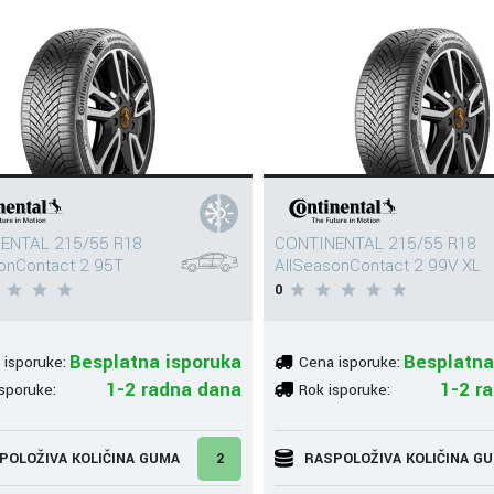
ENTAL 215/55 R18
CONTINENTAL 215/55 R18
onContact 2 95T
AllSeasonContact 2 99V XL
0
Besplatna isporuka
Besplatna
 isporuke:
Cena isporuke:
1-2 radna dana
1-2 r
sporuke:
Rok isporuke:
POLOŽIVA KOLIČINA GUMA
2
RASPOLOŽIVA KOLIČINA G