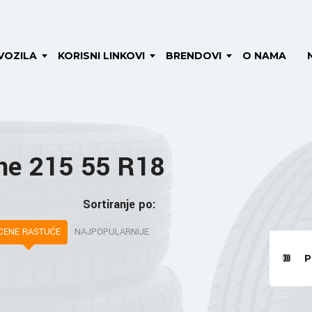
VOZILA
KORISNI LINKOVI
BRENDOVI
O NAMA
ne 215 55 R18
Sortiranje po:
CENE RASTUĆE
NAJPOPULARNIJE
P