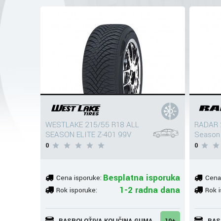
WESTLAKE 215/55 R18 ALL
RADAR 
SEASON ELITE Z-401 99V
Season
0
0
Besplatna isporuka
Cena isporuke:
Cena
1-2 radna dana
Rok isporuke:
Rok i
RASPOLOŽIVA KOLIČINA GUMA
10+
RAS