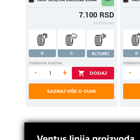
7.100 RSD
sa PDV-om
D
C
D
B(72dB)
Odaberite količinu
Odaberite
-
+
-
SAZNAJ VIŠE O GUMI