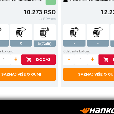
10.273 RSD
12.2
sa PDV-om
C
-
-
B(72dB)
 količinu
Odaberite količinu
+
-
+
SAZNAJ VIŠE O GUMI
SAZNAJ VIŠE O GU