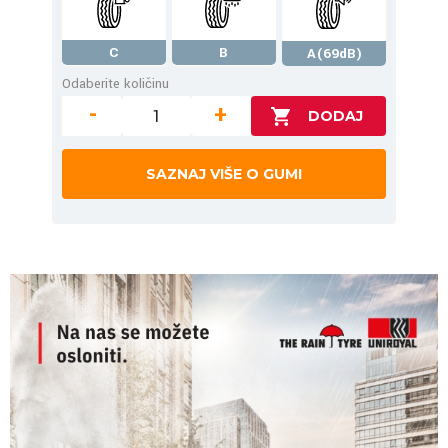
C
B
A(69dB)
Odaberite količinu
-
+
SAZNAJ VIŠE O GUMI