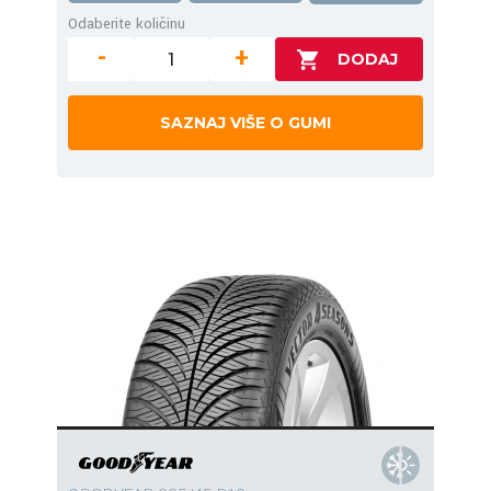
Odaberite količinu
-
+
SAZNAJ VIŠE O GUMI