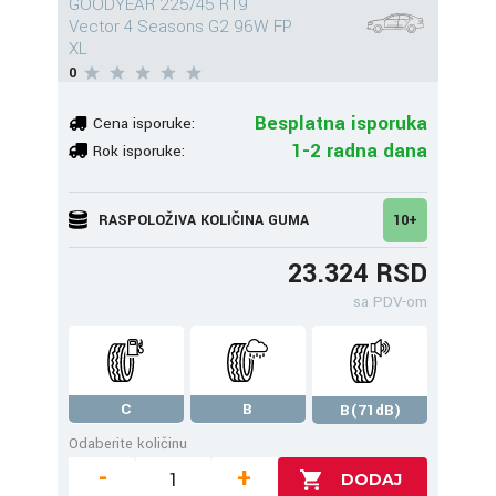
GOODYEAR 225/45 R19
Vector 4 Seasons G2 96W FP
XL
0
Besplatna isporuka
Cena isporuke:
1-2 radna dana
Rok isporuke:
RASPOLOŽIVA KOLIČINA GUMA
10+
23.324 RSD
sa PDV-om
C
B
B(71dB)
Odaberite količinu
-
+