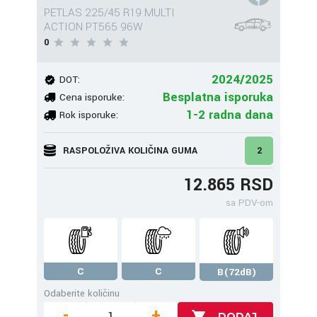
PETLAS 225/45 R19 MULTI
ACTION PT565 96W
0
2024/2025
DOT:
Besplatna isporuka
Cena isporuke:
1-2 radna dana
Rok isporuke:
RASPOLOŽIVA KOLIČINA GUMA
2
12.865 RSD
sa PDV-om
C
C
B(72dB)
Odaberite količinu
-
+