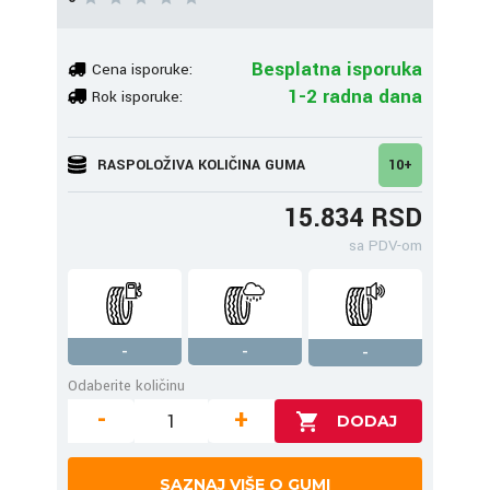
Besplatna isporuka
Cena isporuke:
1-2 radna dana
Rok isporuke:
RASPOLOŽIVA KOLIČINA GUMA
10+
15.834 RSD
sa PDV-om
-
-
-
Odaberite količinu
-
+
SAZNAJ VIŠE O GUMI