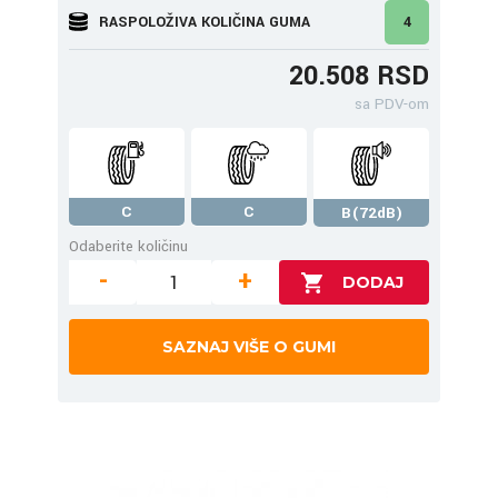
RASPOLOŽIVA KOLIČINA GUMA
4
20.508 RSD
sa PDV-om
C
C
B(72dB)
Odaberite količinu
-
+
SAZNAJ VIŠE O GUMI