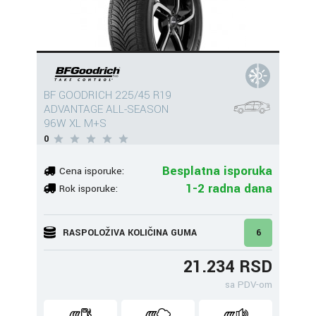
BF GOODRICH 225/45 R19
ADVANTAGE ALL-SEASON
96W XL M+S
0
Besplatna isporuka
Cena isporuke:
1-2 radna dana
Rok isporuke:
RASPOLOŽIVA KOLIČINA GUMA
6
21.234 RSD
sa PDV-om