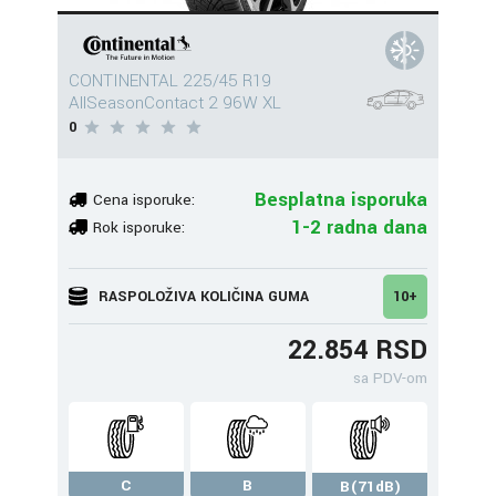
CONTINENTAL 225/45 R19
AllSeasonContact 2 96W XL
0
Besplatna isporuka
Cena isporuke:
1-2 radna dana
Rok isporuke:
RASPOLOŽIVA KOLIČINA GUMA
10+
22.854 RSD
sa PDV-om
C
B
B(71dB)