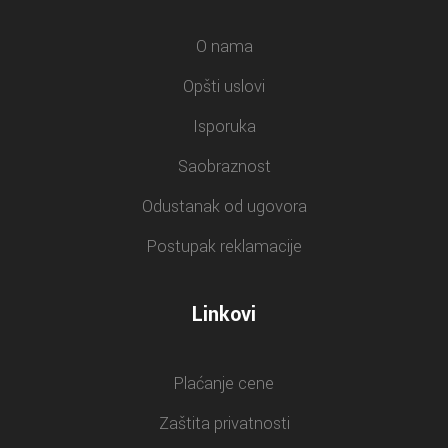
O nama
Opšti uslovi
Isporuka
Saobraznost
Odustanak od ugovora
Postupak reklamacije
Linkovi
Plaćanje cene
Zaštita privatnosti