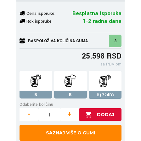
Besplatna isporuka
Cena isporuke:
1-2 radna dana
Rok isporuke:
RASPOLOŽIVA KOLIČINA GUMA
3
25.598 RSD
sa PDV-om
B
B
B(72dB)
Odaberite količinu
-
+
SAZNAJ VIŠE O GUMI