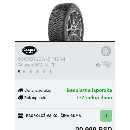
COOPER 225/45 R19 All
Season 96W XL FP
0
Besplatna isporuka
Cena isporuke:
1-2 radna dana
Rok isporuke:
RASPOLOŽIVA KOLIČINA GUMA
4
20.999 RSD