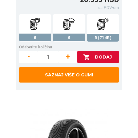
sa PDV-om
B
B
B(71dB)
Odaberite količinu
-
+
SAZNAJ VIŠE O GUMI