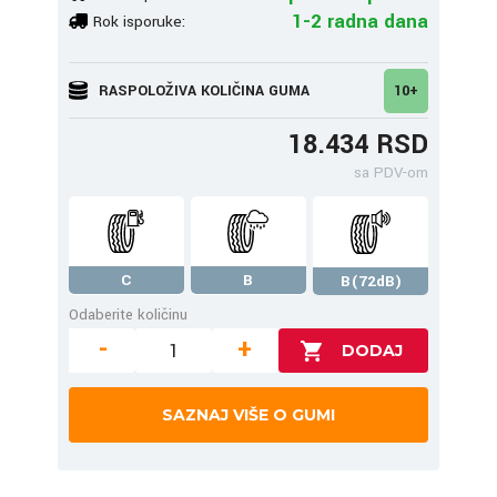
1-2 radna dana
Rok isporuke:
RASPOLOŽIVA KOLIČINA GUMA
10+
18.434 RSD
sa PDV-om
C
B
B(72dB)
Odaberite količinu
-
+
SAZNAJ VIŠE O GUMI