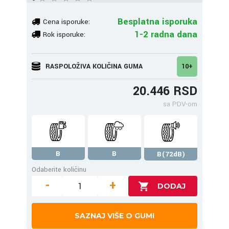
Besplatna isporuka
Cena isporuke:
1-2 radna dana
Rok isporuke:
RASPOLOŽIVA KOLIČINA GUMA
10+
20.446 RSD
sa PDV-om
B
B
B(72dB)
Odaberite količinu
-
+
SAZNAJ VIŠE O GUMI