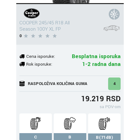
COOPER 245/45 R18 All
Season 100Y XL FP
0
Besplatna isporuka
Cena isporuke:
1-2 radna dana
Rok isporuke:
RASPOLOŽIVA KOLIČINA GUMA
4
19.219 RSD
sa PDV-om
C
B
B(71dB)