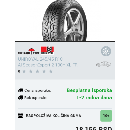
UNIROYAL 245/45 R18
AllSeasonExpert 2 100Y XL FR
0
Besplatna isporuka
Cena isporuke:
1-2 radna dana
Rok isporuke:
RASPOLOŽIVA KOLIČINA GUMA
10+
18.156 RSD