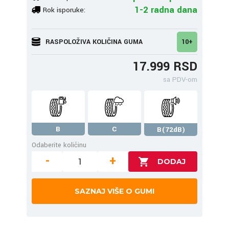
1-2 radna dana
Rok isporuke:
RASPOLOŽIVA KOLIČINA GUMA
10+
17.999 RSD
sa PDV-om
B
C
B(72dB)
Odaberite količinu
-
+
SAZNAJ VIŠE O GUMI