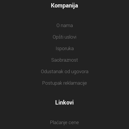
Kompanija
O nama
Opšti uslovi
Isporuka
Saobraznost
Odustanak od ugovora
Postupak reklamacije
Linkovi
Plaćanje cene