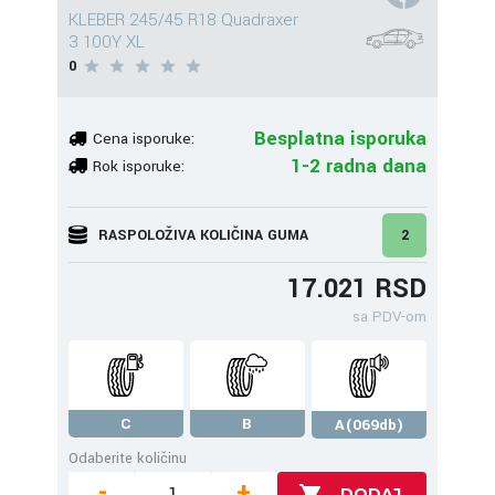
KLEBER 245/45 R18 Quadraxer
3 100Y XL
0
Besplatna isporuka
Cena isporuke:
1-2 radna dana
Rok isporuke:
RASPOLOŽIVA KOLIČINA GUMA
2
17.021 RSD
sa PDV-om
C
B
A(069db)
Odaberite količinu
-
+