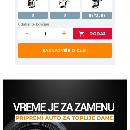
B
B
B(72dB)
Odaberite količinu
-
+
SAZNAJ VIŠE O GUMI