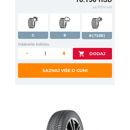
sa PDV-om
C
B
B(72dB)
Odaberite količinu
-
+
SAZNAJ VIŠE O GUMI