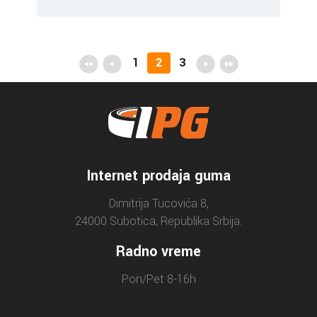
1
2
3
Internet prodaja guma
Dimitrija Tucovića 8,
24000 Subotica, Republika Srbija.
Radno vreme
Pon/Pet 8-16h