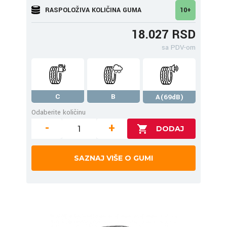
RASPOLOŽIVA KOLIČINA GUMA
10+
18.027 RSD
sa PDV-om
C
B
A(69dB)
Odaberite količinu
-
+
SAZNAJ VIŠE O GUMI