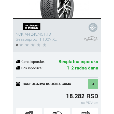
NOKIAN 245/45 R18
Seasonproof 1 100Y XL
0
Besplatna isporuka
Cena isporuke:
1-2 radna dana
Rok isporuke:
RASPOLOŽIVA KOLIČINA GUMA
4
18.282 RSD
sa PDV-om