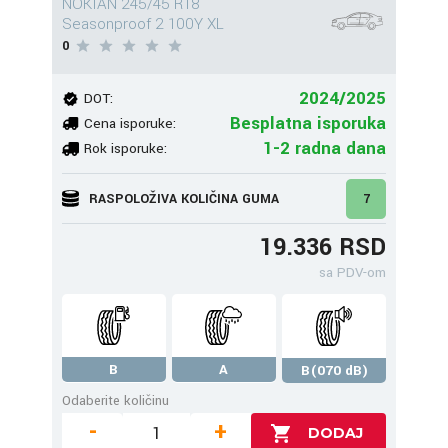
NOKIAN 245/45 R18
Seasonproof 2 100Y XL
0
2024/2025
DOT:
Besplatna isporuka
Cena isporuke:
1-2 radna dana
Rok isporuke:
RASPOLOŽIVA KOLIČINA GUMA
7
19.336 RSD
sa PDV-om
B
A
B(070 dB)
Odaberite količinu
-
+