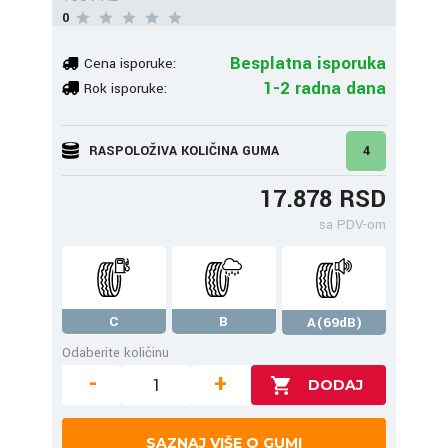
0
Besplatna isporuka
Cena isporuke:
1-2 radna dana
Rok isporuke:
RASPOLOŽIVA KOLIČINA GUMA
4
17.878 RSD
sa PDV-om
C
B
A(69dB)
Odaberite količinu
-
+
SAZNAJ VIŠE O GUMI