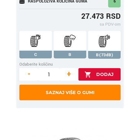
RASPOLOŽIVA KOLIČINA GUMA
6
27.473 RSD
sa PDV-om
C
B
B(73dB)
Odaberite količinu
-
+
SAZNAJ VIŠE O GUMI