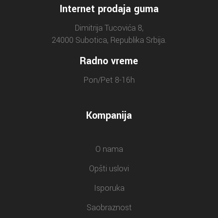
Internet prodaja guma
Dimitrija Tucovića 8,
24000 Subotica, Republika Srbija.
Radno vreme
Pon/Pet 8-16h
Kompanija
O nama
Opšti uslovi
Isporuka
Saobraznost