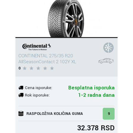
CONTINENTAL 275/35 R20
AllSeasonContact 2 102Y XL
0
Besplatna isporuka
Cena isporuke:
1-2 radna dana
Rok isporuke:
RASPOLOŽIVA KOLIČINA GUMA
9
32.378 RSD