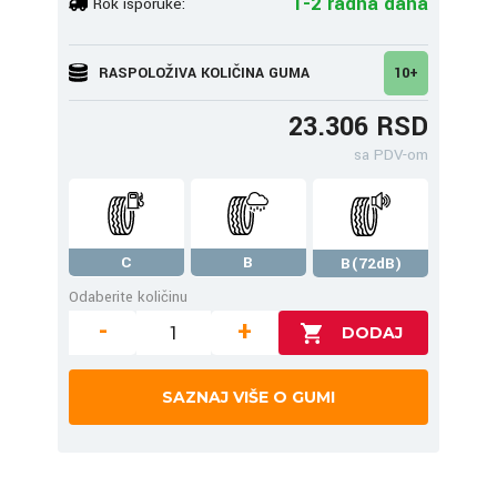
1-2 radna dana
Rok isporuke:
RASPOLOŽIVA KOLIČINA GUMA
10+
23.306 RSD
sa PDV-om
C
B
B(72dB)
Odaberite količinu
-
+
SAZNAJ VIŠE O GUMI