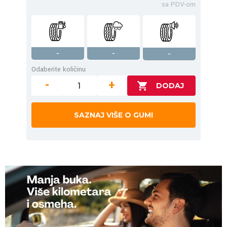
sa PDV-om
-
-
-
Odaberite količinu
-
+
SAZNAJ VIŠE O GUMI