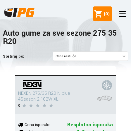
(
0
)
Auto gume za sve sezone 275 35
R20
Sortiraj po:
NEXEN 275/35 R20 N'blue
4Season 2 102W XL
0
Besplatna isporuka
Cena isporuke: