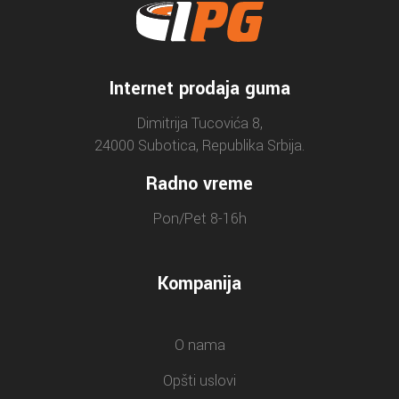
Internet prodaja guma
Dimitrija Tucovića 8,
24000 Subotica, Republika Srbija.
Radno vreme
Pon/Pet 8-16h
Kompanija
O nama
Opšti uslovi