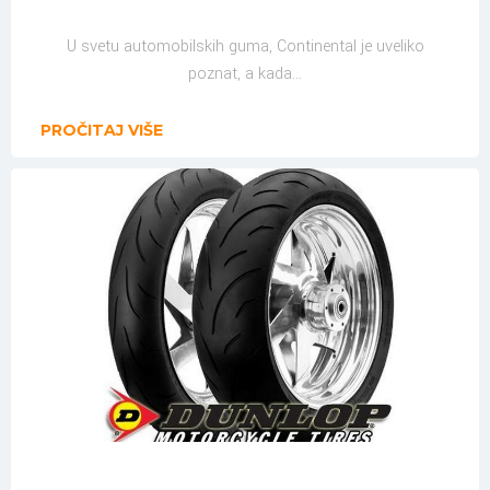
U svetu automobilskih guma, Continental je uveliko
poznat, a kada...
PROČITAJ VIŠE