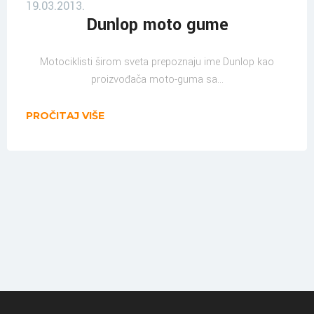
19.03.2013.
Dunlop moto gume
Motociklisti širom sveta prepoznaju ime Dunlop kao
proizvođača moto-guma sa...
PROČITAJ VIŠE