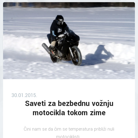
30.01.2015.
Saveti za bezbednu vožnju
motocikla tokom zime
Čini nam se da čim se temperatura približi nuli
motociklisti...