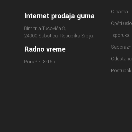
O nama
Internet prodaja guma
Opšti uslo
Dimitrija Tucovića 8,
Isporuka
24000 Subotica, Republika Srbija.
Saobrazn
Radno vreme
Odustana
Pon/Pet 8-16h
Postupak 