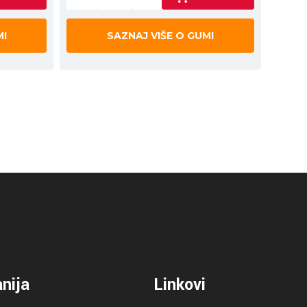
MI
SAZNAJ VIŠE O GUMI
nija
Linkovi