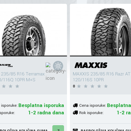
 235/85 R16 Terramax
MAXXIS 235/85 R16 Razr AT
0/116Q 10PR M+S
120/116S 10PR
0
Besplatna isporuka
Besplatna
 isporuke:
Cena isporuke:
1-2 radna dana
1-2 r
sporuke:
Rok isporuke:
POLOŽIVA KOLIČINA GUMA
7
RASPOLOŽIVA KOLIČINA G