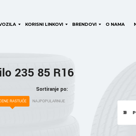
VOZILA
KORISNI LINKOVI
BRENDOVI
O NAMA
ilo 235 85 R16
Sortiranje po:
CENE RASTUĆE
NAJPOPULARNIJE
P