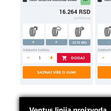
16.264 RSD
sa PDV-om
F
F
-
2(72 dB)
Odaberite količinu
Odaberite
-
+
-
SAZNAJ VIŠE O GUMI