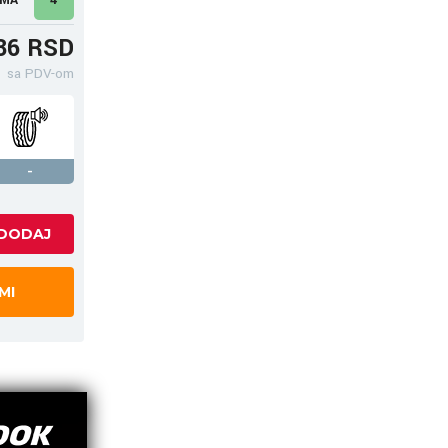
36 RSD
sa PDV-om
-
MI