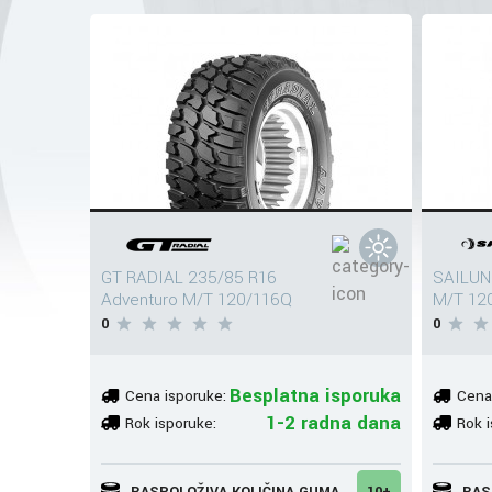
GT RADIAL 235/85 R16
SAILUN
Adventuro M/T 120/116Q
M/T 12
0
0
Besplatna isporuka
Cena isporuke:
Cena
1-2 radna dana
Rok isporuke:
Rok i
RASPOLOŽIVA KOLIČINA GUMA
10+
RAS