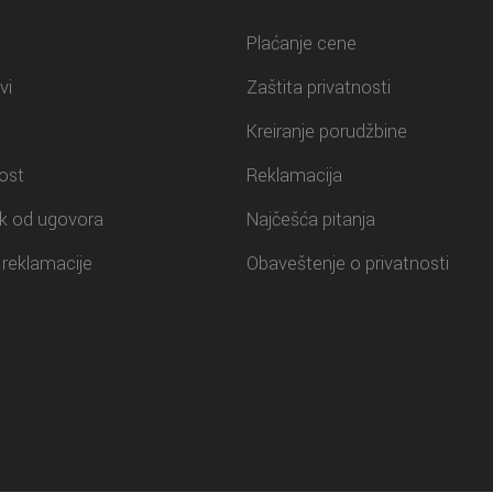
Plaćanje cene
vi
Zaštita privatnosti
Kreiranje porudžbine
ost
Reklamacija
k od ugovora
Najčešća pitanja
reklamacije
Obaveštenje o privatnosti