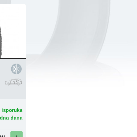
 isporuka
adna dana
UMA
4