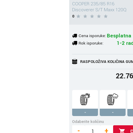
COOPER 235/85 R16
Discoverer S/T Maxx 120Q
0
Besplatna 
Cena isporuke:
1-2 ra
Rok isporuke:
RASPOLOŽIVA KOLIČINA GU
22.7
-
-
Odaberite količinu
-
+