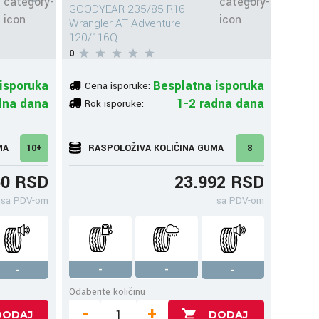
GOODYEAR 235/85 R16
Wrangler AT Adventure
120/116Q
0
isporuka
Besplatna isporuka
Cena isporuke:
dna dana
1-2 radna dana
Rok isporuke:
MA
10+
RASPOLOŽIVA KOLIČINA GUMA
8
60 RSD
23.992 RSD
sa PDV-om
sa PDV-om
-
-
-
-
Odaberite količinu
-
+