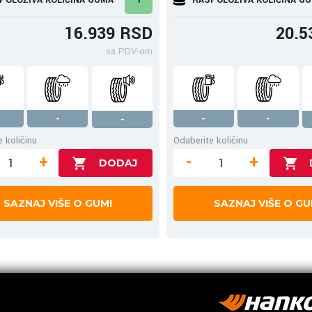
16.939 RSD
20.5
sa PDV-om
-
-
-
-
 količinu
Odaberite količinu
+
-
+
SAZNAJ VIŠE O GUMI
SAZNAJ VIŠE O GU