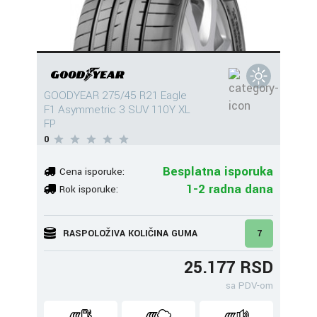
GOODYEAR 275/45 R21 Eagle
F1 Asymmetric 3 SUV 110Y XL
FP
0
Besplatna isporuka
Cena isporuke:
1-2 radna dana
Rok isporuke:
RASPOLOŽIVA KOLIČINA GUMA
7
25.177 RSD
sa PDV-om