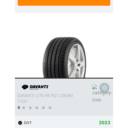
DAVANTI 275/45 R21 DX640
110Y
0
2023
DOT: