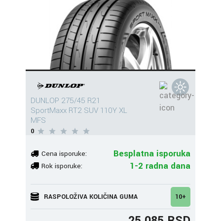
DUNLOP 275/45 R21
SportMaxx RT2 SUV 110Y XL
MFS
0
Besplatna isporuka
Cena isporuke:
1-2 radna dana
Rok isporuke:
RASPOLOŽIVA KOLIČINA GUMA
10+
25.085 RSD