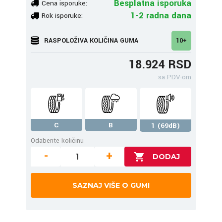
Besplatna isporuka
Cena isporuke:
1-2 radna dana
Rok isporuke:
RASPOLOŽIVA KOLIČINA GUMA
10+
18.924 RSD
sa PDV-om
C
B
1 (69dB)
Odaberite količinu
-
+
SAZNAJ VIŠE O GUMI