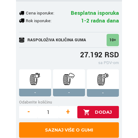
Besplatna isporuka
Cena isporuke:
1-2 radna dana
Rok isporuke:
RASPOLOŽIVA KOLIČINA GUMA
10+
27.192 RSD
sa PDV-om
-
-
-
Odaberite količinu
-
+
SAZNAJ VIŠE O GUMI