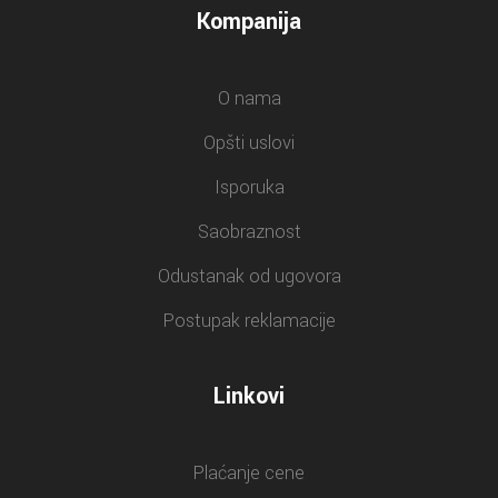
Kompanija
O nama
Opšti uslovi
Isporuka
Saobraznost
Odustanak od ugovora
Postupak reklamacije
Linkovi
Plaćanje cene