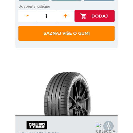
Odaberite količinu
-
+
SAZNAJ VIŠE O GUMI