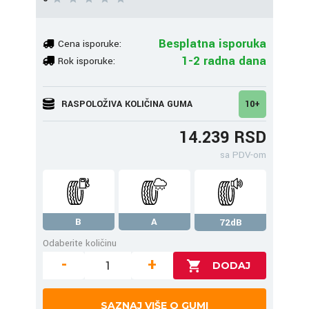
Besplatna isporuka
Cena isporuke:
1-2 radna dana
Rok isporuke:
RASPOLOŽIVA KOLIČINA GUMA
10+
14.239 RSD
sa PDV-om
B
A
72dB
Odaberite količinu
-
+
SAZNAJ VIŠE O GUMI