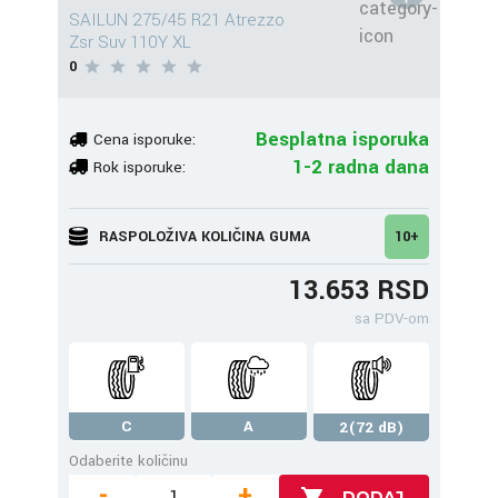
SAILUN 275/45 R21 Atrezzo
Zsr Suv 110Y XL
0
Besplatna isporuka
Cena isporuke:
1-2 radna dana
Rok isporuke:
RASPOLOŽIVA KOLIČINA GUMA
10+
13.653 RSD
sa PDV-om
C
A
2(72 dB)
Odaberite količinu
-
+