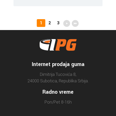
1
2
3
Internet prodaja guma
Dimitrija Tucovića 8,
24000 Subotica, Republika Srbija.
Radno vreme
Pon/Pet 8-16h