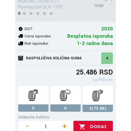
NOKIAN 275/45 R21
Powerproof SUV 110Y
0
2020
DOT:
Besplatna isporuka
Cena isporuke:
1-2 radna dana
Rok isporuke:
RASPOLOŽIVA KOLIČINA GUMA
4
25.486 RSD
sa PDV-om
C
A
2(73 dB)
Odaberite količinu
-
+