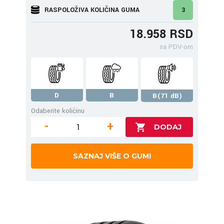
RASPOLOŽIVA KOLIČINA GUMA
3
18.958 RSD
sa PDV-om
D
B
B(71 dB)
Odaberite količinu
-
+
SAZNAJ VIŠE O GUMI