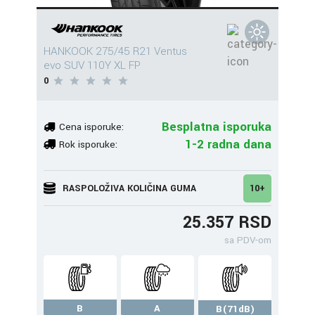
HANKOOK 275/45 R21 Ventus
evo SUV 110Y XL FP
0
Besplatna isporuka
Cena isporuke:
1-2 radna dana
Rok isporuke:
RASPOLOŽIVA KOLIČINA GUMA
10+
25.357 RSD
sa PDV-om
B
A
B(71dB)