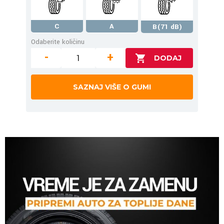
C
A
B(71 dB)
Odaberite količinu
-
+
SAZNAJ VIŠE O GUMI