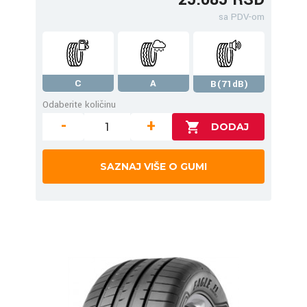
sa PDV-om
C
A
B(71dB)
Odaberite količinu
-
+
SAZNAJ VIŠE O GUMI