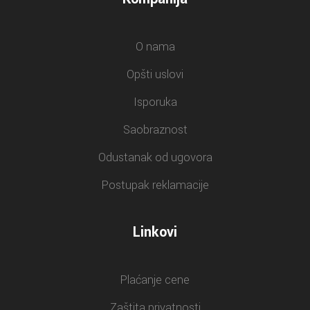
O nama
Opšti uslovi
Isporuka
Saobraznost
Odustanak od ugovora
Postupak reklamacije
Linkovi
Plaćanje cene
Zaštita privatnosti