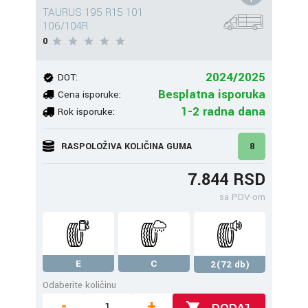
TAURUS 195 R15 101
106/104R
0
2024/2025
DOT:
Besplatna isporuka
Cena isporuke:
1-2 radna dana
Rok isporuke:
RASPOLOŽIVA KOLIČINA GUMA
8
7.844 RSD
sa PDV-om
E
C
2(72 db)
Odaberite količinu
-
+