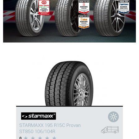
STARMAXX 195 R15C Provan
ST850 106/104R
0