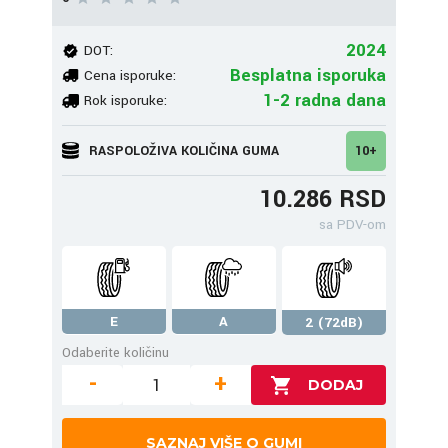
2024
DOT:
Besplatna isporuka
Cena isporuke:
1-2 radna dana
Rok isporuke:
RASPOLOŽIVA KOLIČINA GUMA
10+
10.286 RSD
sa PDV-om
E
A
2 (72dB)
Odaberite količinu
-
+
SAZNAJ VIŠE O GUMI