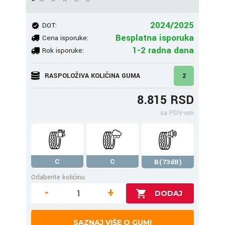
2024/2025
DOT:
Besplatna isporuka
Cena isporuke:
1-2 radna dana
Rok isporuke:
RASPOLOŽIVA KOLIČINA GUMA
2
8.815 RSD
sa PDV-om
C
C
B(73dB)
Odaberite količinu
-
+
SAZNAJ VIŠE O GUMI