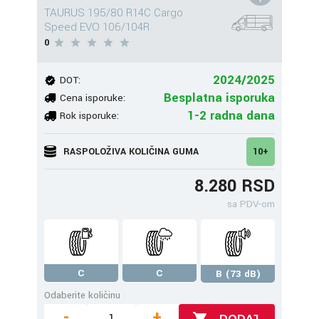
TAURUS 195/80 R14C Cargo
Speed EVO 106/104R
0
2024/2025
DOT:
Besplatna isporuka
Cena isporuke:
1-2 radna dana
Rok isporuke:
RASPOLOŽIVA KOLIČINA GUMA
10+
8.280 RSD
sa PDV-om
C
C
B (73 dB)
Odaberite količinu
-
+