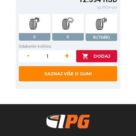
sa PDV-om
C
C
B(72dB)
Odaberite količinu
-
+
SAZNAJ VIŠE O GUMI