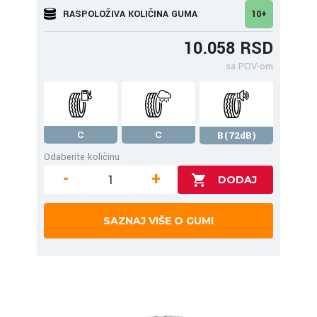
RASPOLOŽIVA KOLIČINA GUMA
10+
10.058 RSD
sa PDV-om
C
C
B(72dB)
Odaberite količinu
-
+
SAZNAJ VIŠE O GUMI