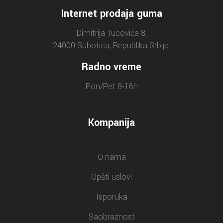
Internet prodaja guma
Dimitrija Tucovića 8,
24000 Subotica, Republika Srbija.
Radno vreme
Pon/Pet 8-16h
Kompanija
O nama
Opšti uslovi
Isporuka
Saobraznost