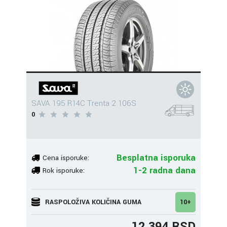
SAVA 195 R14C Trenta 2 106S
0
Besplatna isporuka
Cena isporuke:
1-2 radna dana
Rok isporuke:
RASPOLOŽIVA KOLIČINA GUMA
10+
12.394 RSD