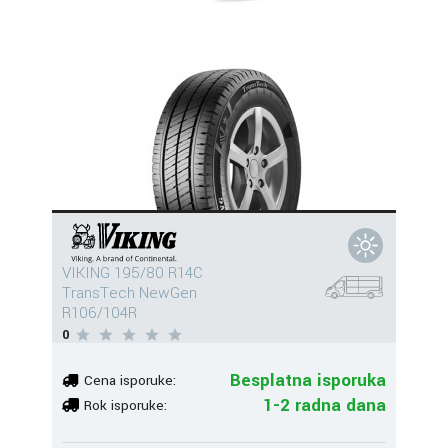
VIKING 195/80 R14C
TransTech NewGen
R106/104R
0
Besplatna isporuka
Cena isporuke:
1-2 radna dana
Rok isporuke: