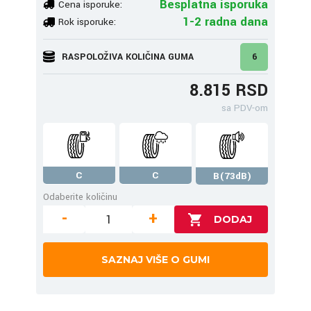
Besplatna isporuka
Cena isporuke:
1-2 radna dana
Rok isporuke:
RASPOLOŽIVA KOLIČINA GUMA
6
8.815 RSD
sa PDV-om
C
C
B(73dB)
Odaberite količinu
-
+
SAZNAJ VIŠE O GUMI