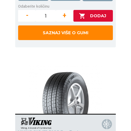
Odaberite količinu
-
+
SAZNAJ VIŠE O GUMI