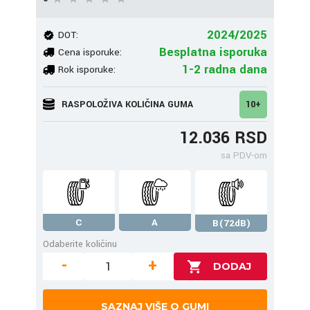
2024/2025
DOT:
Besplatna isporuka
Cena isporuke:
1-2 radna dana
Rok isporuke:
RASPOLOŽIVA KOLIČINA GUMA
10+
12.036 RSD
sa PDV-om
C
A
B(72dB)
Odaberite količinu
-
+
SAZNAJ VIŠE O GUMI