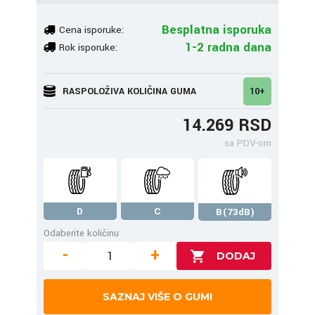
Besplatna isporuka
Cena isporuke:
1-2 radna dana
Rok isporuke:
RASPOLOŽIVA KOLIČINA GUMA
10+
14.269 RSD
sa PDV-om
D
C
B(73dB)
Odaberite količinu
-
+
SAZNAJ VIŠE O GUMI