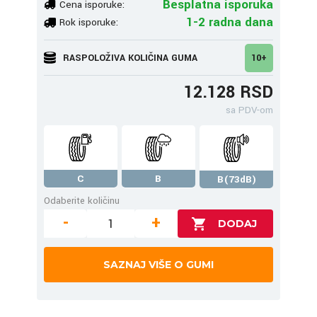
Besplatna isporuka
Cena isporuke:
1-2 radna dana
Rok isporuke:
RASPOLOŽIVA KOLIČINA GUMA
10+
12.128 RSD
sa PDV-om
C
B
B(73dB)
Odaberite količinu
-
+
SAZNAJ VIŠE O GUMI