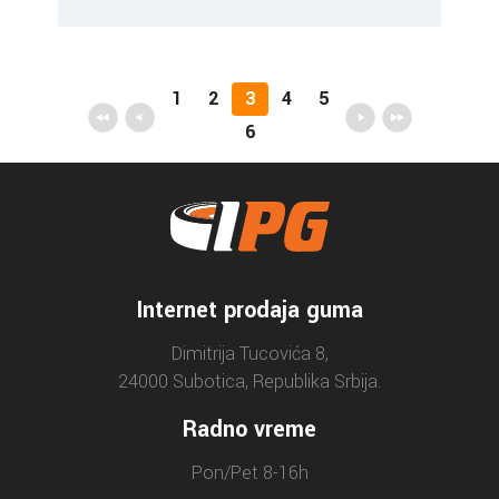
1
2
3
4
5
6
Internet prodaja guma
Dimitrija Tucovića 8,
24000 Subotica, Republika Srbija.
Radno vreme
Pon/Pet 8-16h