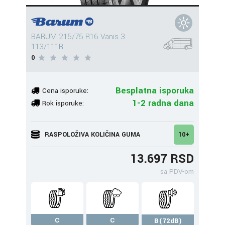
BARUM 215/75 R16 Vanis 3
113/111R
0
Besplatna isporuka
Cena isporuke:
1-2 radna dana
Rok isporuke:
RASPOLOŽIVA KOLIČINA GUMA
10+
13.697 RSD
sa PDV-om
C
C
B(72dB)