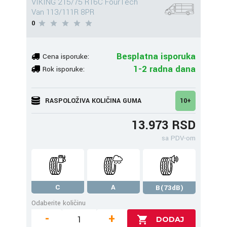
VIKING 215/75 R16C FourTech
Van 113/111R 8PR
0
Besplatna isporuka
Cena isporuke:
1-2 radna dana
Rok isporuke:
RASPOLOŽIVA KOLIČINA GUMA
10+
13.973 RSD
sa PDV-om
C
A
B(73dB)
Odaberite količinu
-
+