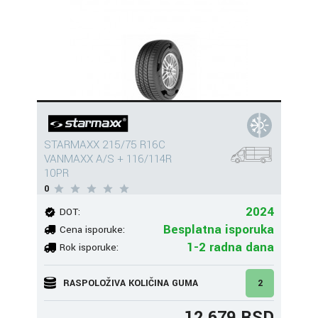
STARMAXX 215/75 R16C
VANMAXX A/S + 116/114R
10PR
0
2024
DOT:
Besplatna isporuka
Cena isporuke:
1-2 radna dana
Rok isporuke:
RASPOLOŽIVA KOLIČINA GUMA
2
12.679 RSD