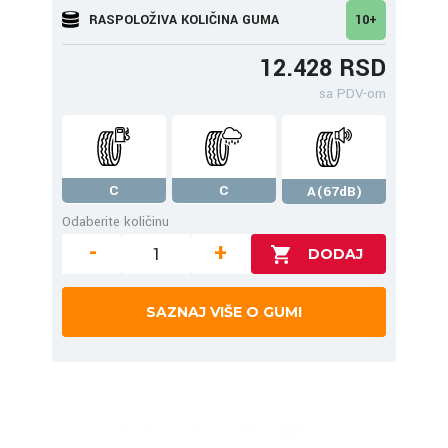
RASPOLOŽIVA KOLIČINA GUMA
10+
12.428 RSD
sa PDV-om
C
C
A(67dB)
Odaberite količinu
-
+
SAZNAJ VIŠE O GUMI