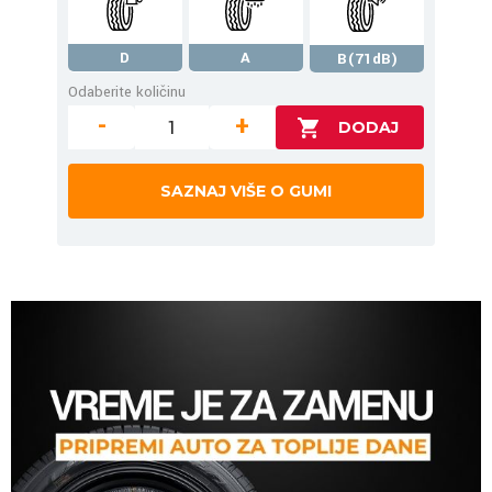
D
A
B(71dB)
Odaberite količinu
-
+
SAZNAJ VIŠE O GUMI