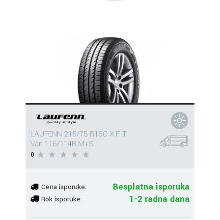
LAUFENN 215/75 R16C X FIT
Van 116/114R M+S
0
Besplatna isporuka
Cena isporuke:
1-2 radna dana
Rok isporuke: