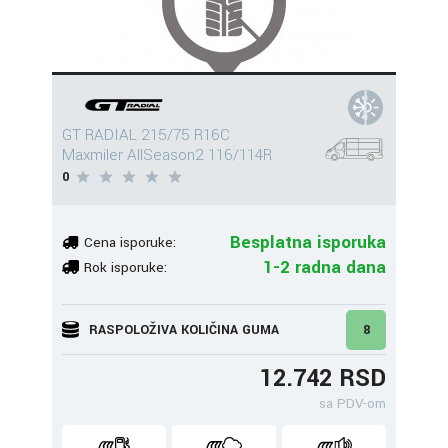
GT RADIAL 215/75 R16C
Maxmiler AllSeason2 116/114R
0
Besplatna isporuka
Cena isporuke:
1-2 radna dana
Rok isporuke:
RASPOLOŽIVA KOLIČINA GUMA
8
12.742 RSD
sa PDV-om