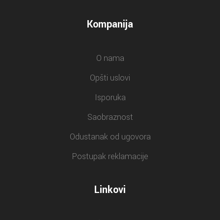
Kompanija
O nama
Opšti uslovi
Isporuka
Saobraznost
Odustanak od ugovora
Postupak reklamacije
Linkovi