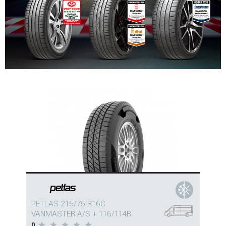
PETLAS 215/75 R16C
VANMASTER A/S + 116/114R
0