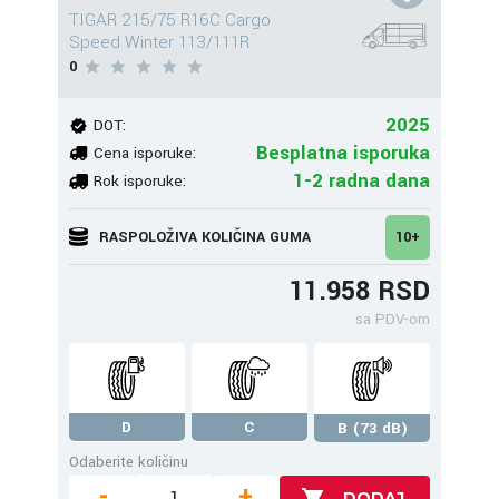
TIGAR 215/75 R16C Cargo
Speed Winter 113/111R
0
2025
DOT:
Besplatna isporuka
Cena isporuke:
1-2 radna dana
Rok isporuke:
RASPOLOŽIVA KOLIČINA GUMA
10+
11.958 RSD
sa PDV-om
D
C
B (73 dB)
Odaberite količinu
-
+