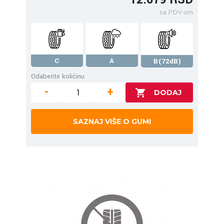
sa PDV-om
C
A
B(72dB)
Odaberite količinu
-
+
SAZNAJ VIŠE O GUMI