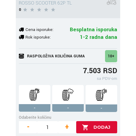
ROSSO SCOOTER 62P TL
0
Besplatna isporuka
Cena isporuke:
1-2 radna dana
Rok isporuke:
RASPOLOŽIVA KOLIČINA GUMA
10+
7.503 RSD
sa PDV-om
-
-
-
Odaberite količinu
-
+