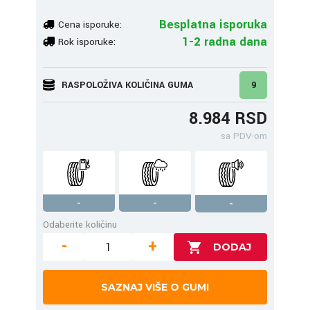
Besplatna isporuka
Cena isporuke:
1-2 radna dana
Rok isporuke:
RASPOLOŽIVA KOLIČINA GUMA
9
8.984 RSD
sa PDV-om
-
-
-
Odaberite količinu
-
+
SAZNAJ VIŠE O GUMI