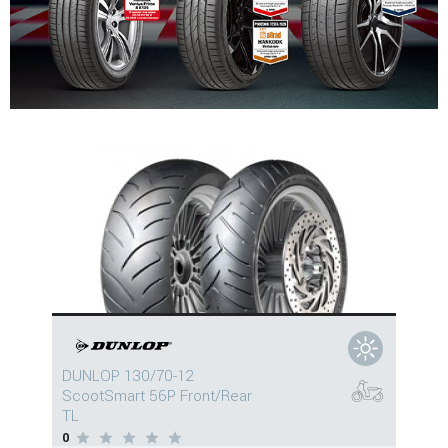
DUNLOP 130/70-12
ScootSmart 56P Front/Rear
TL
0