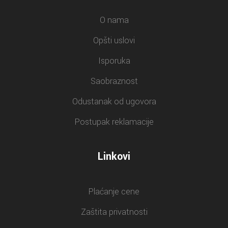
O nama
Opšti uslovi
Isporuka
Saobraznost
Odustanak od ugovora
Postupak reklamacije
Linkovi
Plaćanje cene
Zaštita privatnosti