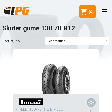
(
0
)
Skuter gume 130 70 R12
Sortiraj po:
PIRELLI 130/70 R12 DIABLO