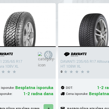
I 235/65 R17
DAVANTI 235/65 R17 Alltour
ura 108V XL
HT 108W XL
0
Besplatna isporuka
1-2 r
 isporuke:
DOT:
1-2 radna dana
Besplatna
sporuke:
Cena isporuke:
POLOŽIVA KOLIČINA GUMA
8
RASPOLOŽIVA KOLIČINA G