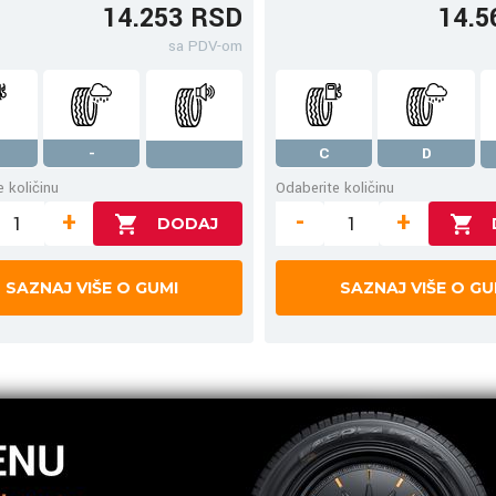
14.253 RSD
14.5
sa PDV-om
-
C
D
 količinu
Odaberite količinu
+
-
+
SAZNAJ VIŠE O GUMI
SAZNAJ VIŠE O GU