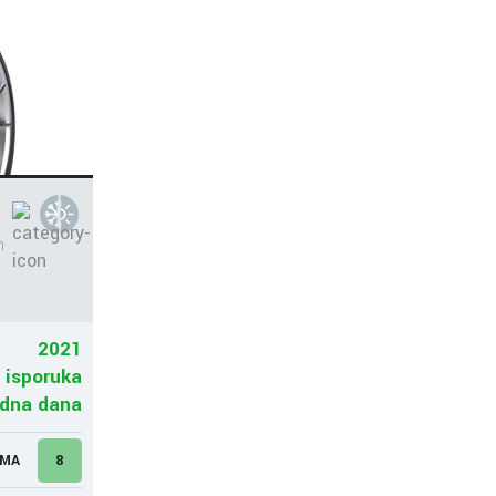
n
2021
 isporuka
adna dana
UMA
8