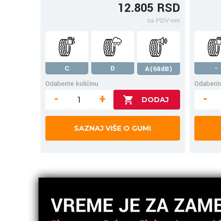
12.805 RSD
sa PDV-om
C
D
-
A(68dB)
Odaberite količinu
Odaberite
-
+
-
SAZNAJ VIŠE O GUMI