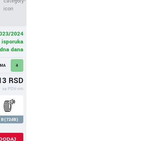
023/2024
 isporuka
adna dana
UMA
4
13 RSD
sa PDV-om
B(72dB)