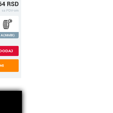
64 RSD
sa PDV-om
A(68dB)
MI