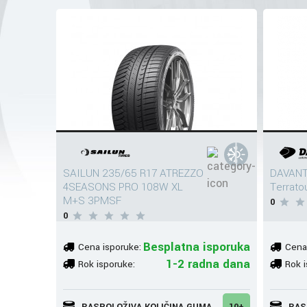
SAILUN 235/65 R17 ATREZZO
DAVANT
4SEASONS PRO 108W XL
Terrato
M+S 3PMSF
0
0
Besplatna isporuka
Cena isporuke:
Cena
1-2 radna dana
Rok isporuke:
Rok i
RASPOLOŽIVA KOLIČINA GUMA
10+
RAS