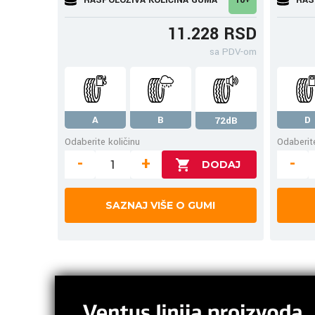
11.228 RSD
sa PDV-om
A
B
D
72dB
Odaberite količinu
Odaberite
-
+
-
SAZNAJ VIŠE O GUMI