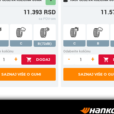
11.393 RSD
11.5
sa PDV-om
C
C
B
B(72dB)
 količinu
Odaberite količinu
+
-
+
SAZNAJ VIŠE O GUMI
SAZNAJ VIŠE O GU