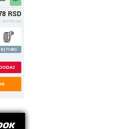
78 RSD
sa PDV-om
B(71dB)
MI