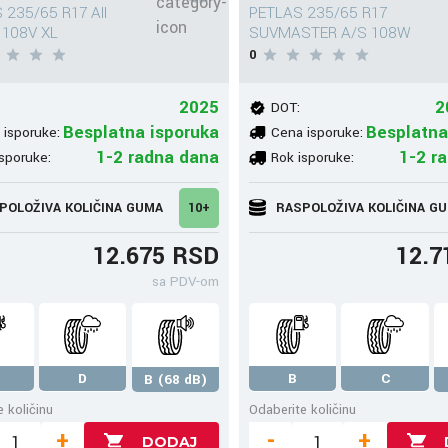
235/65 R17 All
PETLAS 235/65 R17
 108V XL
SUVMASTER A/S 108W
0
2025
2
DOT:
Besplatna isporuka
Besplatna
 isporuke:
Cena isporuke:
1-2 radna dana
1-2 r
sporuke:
Rok isporuke:
POLOŽIVA KOLIČINA GUMA
10+
RASPOLOŽIVA KOLIČINA G
12.675 RSD
12.7
sa PDV-om
D
B
C
B (68 dB)
 količinu
Odaberite količinu
+
-
+