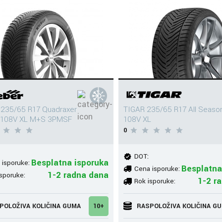
 235/65 R17 Quadraxer
TIGAR 235/65 R17 All Seaso
 108V XL M+S 3PMSF
108V XL
0
DOT:
Besplatna isporuka
 isporuke:
Besplatna
Cena isporuke:
1-2 radna dana
sporuke:
1-2 r
Rok isporuke:
POLOŽIVA KOLIČINA GUMA
10+
RASPOLOŽIVA KOLIČINA G