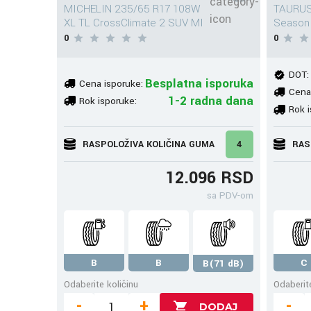
MICHELIN 235/65 R17 108W
TAURUS 
XL TL CrossClimate 2 SUV MI
Season
0
0
DOT:
Besplatna isporuka
Cena isporuke:
Cena
1-2 radna dana
Rok isporuke:
Rok i
RASPOLOŽIVA KOLIČINA GUMA
4
RAS
12.096 RSD
sa PDV-om
B
B
C
B(71 dB)
Odaberite količinu
Odaberite
-
+
-