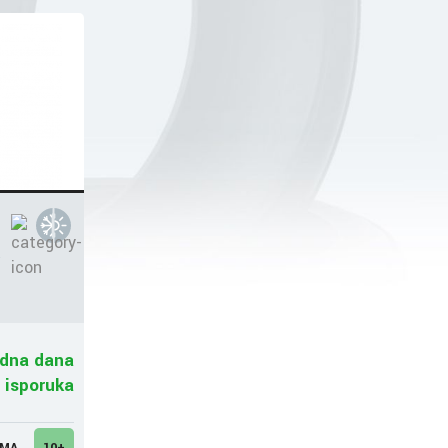
a
adna dana
 isporuka
UMA
10+