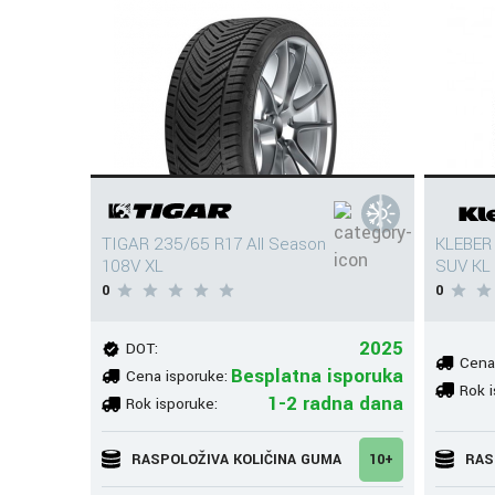
TIGAR 235/65 R17 All Season
KLEBER
108V XL
SUV KL
0
0
2025
DOT:
Cena
Besplatna isporuka
Cena isporuke:
Rok i
1-2 radna dana
Rok isporuke:
RASPOLOŽIVA KOLIČINA GUMA
10+
RAS