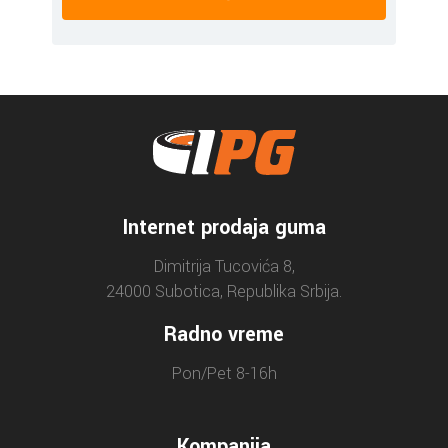
Internet prodaja guma
Dimitrija Tucovića 8,
24000 Subotica, Republika Srbija.
Radno vreme
Pon/Pet 8-16h
Kompanija