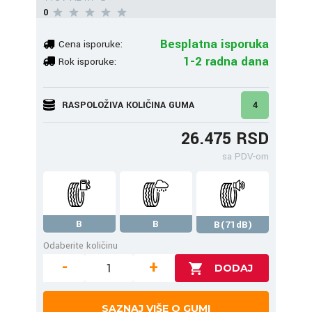
0
Besplatna isporuka
Cena isporuke:
1-2 radna dana
Rok isporuke:
RASPOLOŽIVA KOLIČINA GUMA
4
26.475 RSD
sa PDV-om
B
B
B(71dB)
Odaberite količinu
-
+
SAZNAJ VIŠE O GUMI