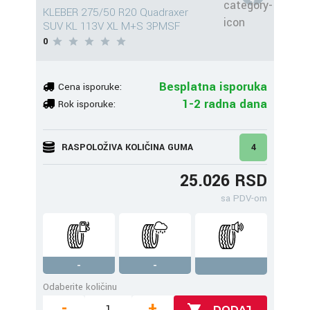
KLEBER 275/50 R20 Quadraxer
SUV KL 113V XL M+S 3PMSF
0
Besplatna isporuka
Cena isporuke:
1-2 radna dana
Rok isporuke:
RASPOLOŽIVA KOLIČINA GUMA
4
25.026 RSD
sa PDV-om
-
-
Odaberite količinu
-
+