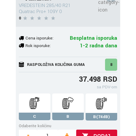
VREDESTEIN 285/40 R21
Quatrac Pro+ 109Y 0
0
Besplatna isporuka
Cena isporuke:
1-2 radna dana
Rok isporuke:
RASPOLOŽIVA KOLIČINA GUMA
8
37.498 RSD
sa PDV-om
C
B
B(74dB)
Odaberite količinu
-
+