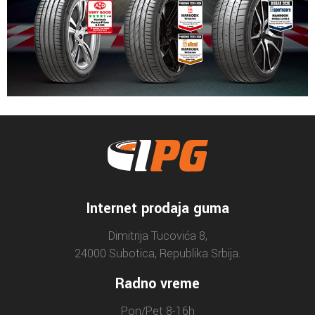
Internet prodaja guma
Dimitrija Tucovića 8,
24000 Subotica, Republika Srbija.
Radno vreme
Pon/Pet 8-16h