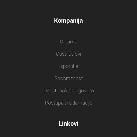
Kompanija
O nama
Opšti uslovi
Isporuka
Saobraznost
Odustanak od ugovora
Postupak reklamacije
Linkovi