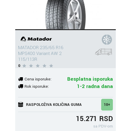
MATADOR 235/65 R16
MPS400 Variant AW 2
115/113R
0
Besplatna isporuka
Cena isporuke:
1-2 radna dana
Rok isporuke:
RASPOLOŽIVA KOLIČINA GUMA
10+
15.271 RSD
sa PDV-om