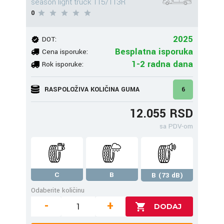
season light truck 115/113R
0
2025
DOT:
Besplatna isporuka
Cena isporuke:
1-2 radna dana
Rok isporuke:
RASPOLOŽIVA KOLIČINA GUMA
6
12.055 RSD
sa PDV-om
C
B
B (73 dB)
Odaberite količinu
-
+