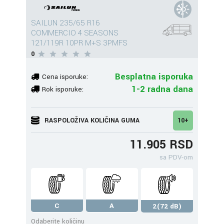
SAILUN 235/65 R16
COMMERCIO 4 SEASONS
121/119R 10PR M+S 3PMFS
0
Besplatna isporuka
Cena isporuke:
1-2 radna dana
Rok isporuke:
RASPOLOŽIVA KOLIČINA GUMA
10+
11.905 RSD
sa PDV-om
C
A
2(72 dB)
Odaberite količinu