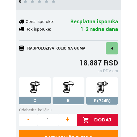
0
Besplatna isporuka
Cena isporuke:
1-2 radna dana
Rok isporuke:
RASPOLOŽIVA KOLIČINA GUMA
4
18.887 RSD
sa PDV-om
C
B
B(72dB)
Odaberite količinu
-
+