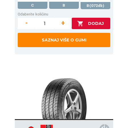
C
B
B(072db)
Odaberite količinu
-
+
SAZNAJ VIŠE O GUMI