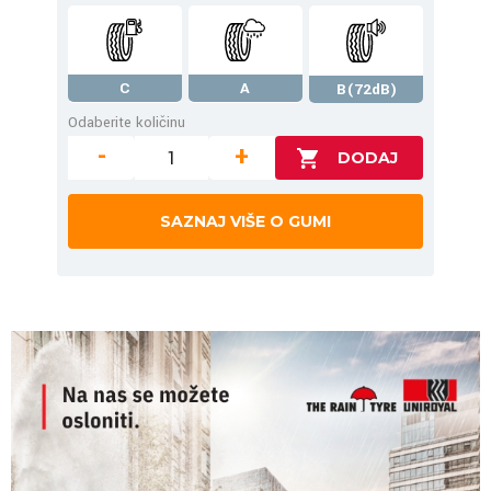
C
A
B(72dB)
Odaberite količinu
-
+
SAZNAJ VIŠE O GUMI