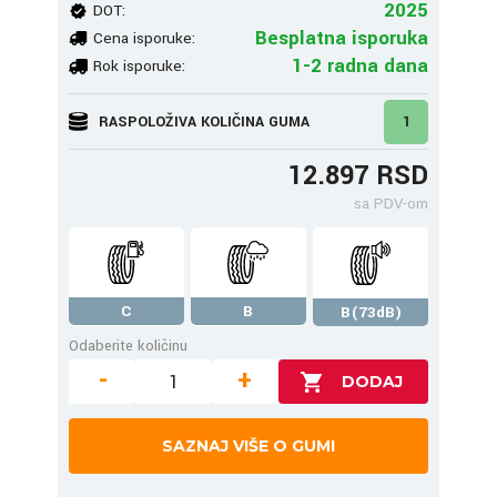
2025
DOT:
Besplatna isporuka
Cena isporuke:
1-2 radna dana
Rok isporuke:
RASPOLOŽIVA KOLIČINA GUMA
1
12.897 RSD
sa PDV-om
C
B
B(73dB)
Odaberite količinu
-
+
SAZNAJ VIŠE O GUMI