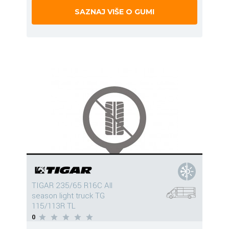
SAZNAJ VIŠE O GUMI
TIGAR 235/65 R16C All
season light truck TG
115/113R TL
0