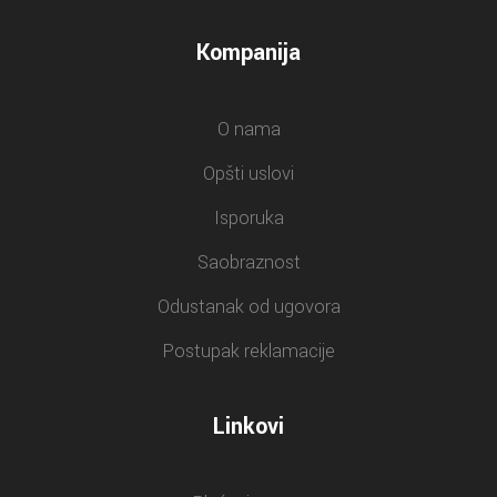
Kompanija
O nama
Opšti uslovi
Isporuka
Saobraznost
Odustanak od ugovora
Postupak reklamacije
Linkovi