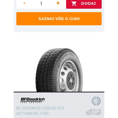
-
+
SAZNAJ VIŠE O GUMI
BF GOODRICH 235/65 R16
ACTIVAN 4S 115R