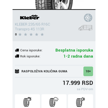
KLEBER 235/65 R16C
Transpro 4S 113R
0
Besplatna isporuka
Cena isporuke:
1-2 radna dana
Rok isporuke:
RASPOLOŽIVA KOLIČINA GUMA
10+
17.999 RSD
sa PDV-om