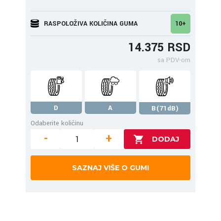
RASPOLOŽIVA KOLIČINA GUMA
10+
14.375 RSD
sa PDV-om
D
A
B(71dB)
Odaberite količinu
-
+
SAZNAJ VIŠE O GUMI