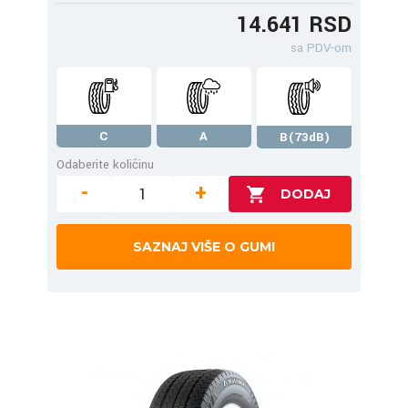
14.641 RSD
sa PDV-om
C
A
B(73dB)
Odaberite količinu
-
+
SAZNAJ VIŠE O GUMI