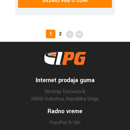
SAZNAJ VIŠE O GUMI
1
2
Internet prodaja guma
Dimitrija Tucovića 8,
24000 Subotica, Republika Srbija.
Radno vreme
Pon/Pet 8-16h