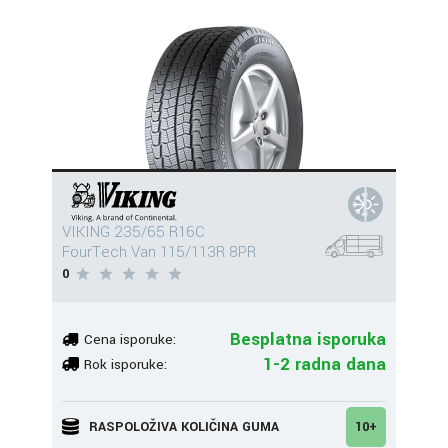
VIKING 235/65 R16C
FourTech Van 115/113R 8PR
0
Besplatna isporuka
Cena isporuke:
1-2 radna dana
Rok isporuke:
RASPOLOŽIVA KOLIČINA GUMA
10+