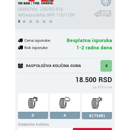
UNIROYAL 235/65 R16
AllSeasonMax 8PR 115/113R
0
Besplatna isporuka
Cena isporuke:
1-2 radna dana
Rok isporuke:
RASPOLOŽIVA KOLIČINA GUMA
8
18.500 RSD
sa PDV-om
D
A
B(73dB)
Odaberite količinu