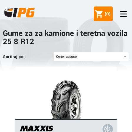
(
0
)
Gume za za kamione i teretna vozila
25 8 R12
Sortiraj po: