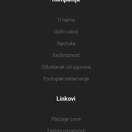
O nama
Opšti uslovi
Isporuka
Saobraznost
Odustanak od ugovora
Postupak reklamacije
Linkovi
Plaćanje cene
Zaštita privatnosti