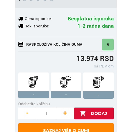
Besplatna isporuka
Cena isporuke:
1-2 radna dana
Rok isporuke:
RASPOLOŽIVA KOLIČINA GUMA
6
13.974 RSD
sa PDV-om
-
-
-
Odaberite količinu
-
+
SAZNAJ VIŠE O GUMI