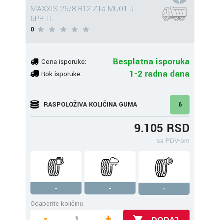
MAXXIS 25/8 R12 Zilla MU01 J
6PR TL
0
Besplatna isporuka
Cena isporuke:
1-2 radna dana
Rok isporuke:
RASPOLOŽIVA KOLIČINA GUMA
6
9.105 RSD
sa PDV-om
-
-
-
Odaberite količinu
-
+