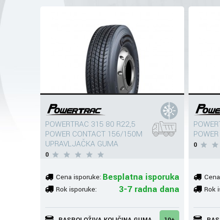
POWERTRAC 315 80 R22,5
POWERT
POWER CONTACT 156/150M
POWER 
UPRAVLJAČKA GUMA
0
0
Besplatna isporuka
Cena isporuke:
Cena
3-7 radna dana
Rok isporuke:
Rok i
RASPOLOŽIVA KOLIČINA GUMA
10+
RAS