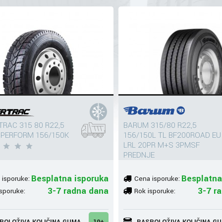
RAC 315 80 R22,5
BARUM 315/80 R22,5
PERFORM 156/150K
156/150L TL BF200ROAD EU
LRL 20PR M+S 3PMSF
PREDNJE
0
Besplatna isporuka
Besplatna
 isporuke:
Cena isporuke:
3-7 radna dana
3-7 r
sporuke:
Rok isporuke:
POLOŽIVA KOLIČINA GUMA
10+
RASPOLOŽIVA KOLIČINA G