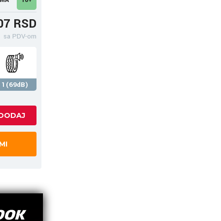
07 RSD
sa PDV-om
1(69dB)
MI