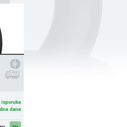
 isporuka
adna dana
UMA
10+