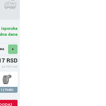
 isporuka
adna dana
UMA
4
17 RSD
sa PDV-om
1(73dB)