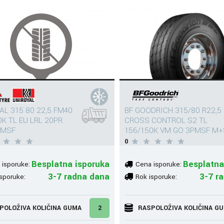
AL 315 80 22,5 FM40
BF GOODRICH 315/80 R22,5
0K TL EU LRL 20PR
CROSS CONTROL S2 TL
PMSF
156/150K VM GO 3PMSF M+
0
Besplatna isporuka
Besplatna
 isporuke:
Cena isporuke:
3-7 radna dana
3-7 r
sporuke:
Rok isporuke:
POLOŽIVA KOLIČINA GUMA
2
RASPOLOŽIVA KOLIČINA G