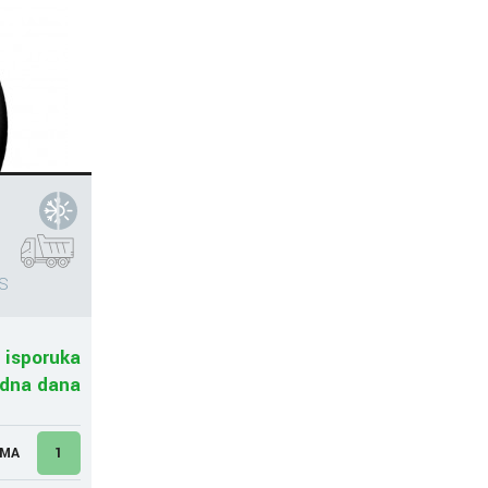
S
 isporuka
adna dana
UMA
1