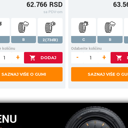
62.766 RSD
63.5
sa PDV-om
B
C
B
2(73dB)
 količinu
Odaberite količinu
+
-
+
SAZNAJ VIŠE O GUMI
SAZNAJ VIŠE O GU