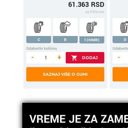
61.363 RSD
sa PDV-om
C
B
D
1(69dB)
Odaberite količinu
Odaberite
-
+
-
SAZNAJ VIŠE O GUMI