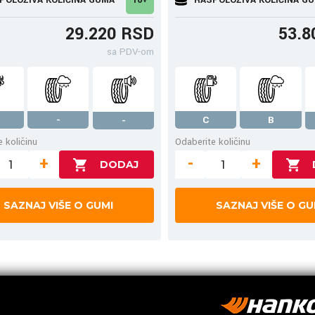
29.220 RSD
53.8
sa PDV-om
-
C
B
-
 količinu
Odaberite količinu
+
-
+
SAZNAJ VIŠE O GUMI
SAZNAJ VIŠE O GU