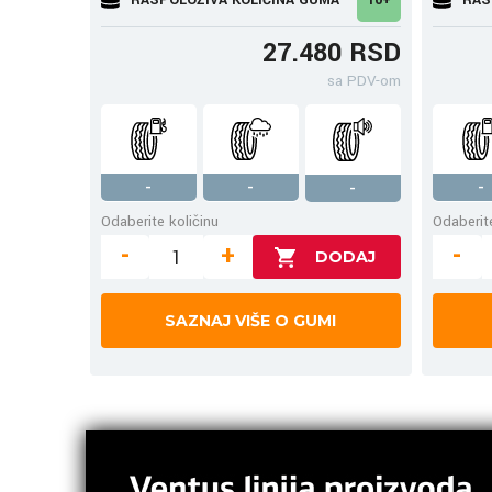
27.480 RSD
sa PDV-om
-
-
-
-
Odaberite količinu
Odaberite
-
+
-
SAZNAJ VIŠE O GUMI