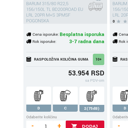
BARUM 315/80 R22,5
BARUM 
156/150L TL BD200ROAD EU
156/15
LRL 20PR M+S 3PMSF
LRL 20
POGONSKA
0
0
Besplatna isporuka
Cena isporuke:
Cena
3-7 radna dana
Rok isporuke:
Rok i
RASPOLOŽIVA KOLIČINA GUMA
10+
RAS
53.954 RSD
sa PDV-om
D
C
D
2(75dB)
Odaberite količinu
Odaberite
-
+
-