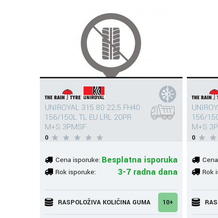
UNIROYAL 315 80 22,5 FH40
UNIROY
156/150L TL EU LRL 20PR
156/15
M+S 3PMSF
M+S 3
0
0
Besplatna isporuka
Cena isporuke:
Cena
3-7 radna dana
Rok isporuke:
Rok i
RASPOLOŽIVA KOLIČINA GUMA
10+
RAS