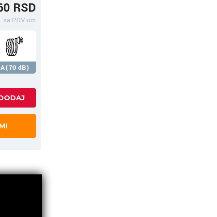
60 RSD
sa PDV-om
A(70 dB)
MI