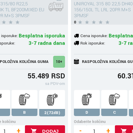
315/80 R22,5
UNIROYAL 315 80 22,5 DH40
0K TL BF200MIXED EU
156/150L TL LRL 20PR M+S
PR M+S 3PMSF
3PMSF
0
Besplatna isporuka
Besplatna
 isporuke:
Cena isporuke:
3-7 radna dana
3-7 r
sporuke:
Rok isporuke:
POLOŽIVA KOLIČINA GUMA
10+
RASPOLOŽIVA KOLIČINA G
55.489 RSD
60.3
sa PDV-om
B
D
C
2(72dB)
 količinu
Odaberite količinu
+
-
+