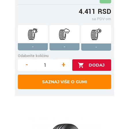
4.411 RSD
sa PDV-om
-
-
-
Odaberite količinu
-
+
SAZNAJ VIŠE O GUMI