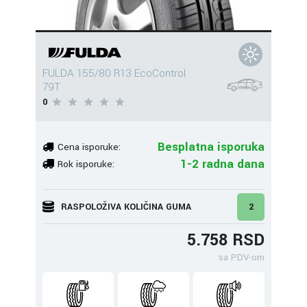
FULDA 155/80 R13 EcoControl
79T
0
Besplatna isporuka
Cena isporuke:
1-2 radna dana
Rok isporuke:
RASPOLOŽIVA KOLIČINA GUMA
2
5.758 RSD
sa PDV-om