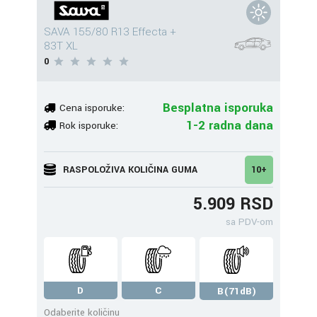
SAVA 155/80 R13 Effecta +
83T XL
0
Besplatna isporuka
Cena isporuke:
1-2 radna dana
Rok isporuke:
RASPOLOŽIVA KOLIČINA GUMA
10+
5.909 RSD
sa PDV-om
D
C
B(71dB)
Odaberite količinu