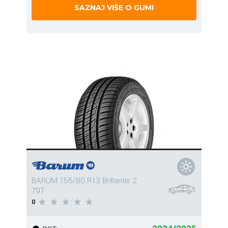
SAZNAJ VIŠE O GUMI
BARUM 155/80 R13 Brillantis 2
79T
0