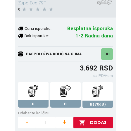
ZuperEco 79T
0
Besplatna isporuka
Cena isporuke:
1-2 Radna dana
Rok isporuke:
RASPOLOŽIVA KOLIČINA GUMA
10+
3.692 RSD
sa PDV-om
D
B
B(70dB)
Odaberite količinu
-
+