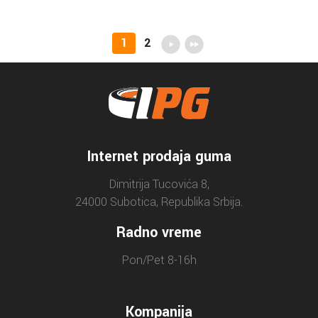
1
2
Internet prodaja guma
Dimitrija Tucovića 8,
24000 Subotica, Republika Srbija.
Radno vreme
Pon/Pet 8-16h
Kompanija