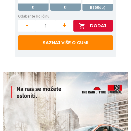
D
D
B(69db)
Odaberite količinu
-
+
SAZNAJ VIŠE O GUMI