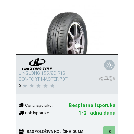
LINGLONG 155/80 R13
COMFORT MASTER 79T
0
Besplatna isporuka
Cena isporuke:
1-2 radna dana
Rok isporuke:
RASPOLOŽIVA KOLIČINA GUMA
8