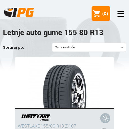
(
0
)
Letnje auto gume 155 80 R13
Sortiraj po:
WESTLAKE 155/80 R13 Z-107