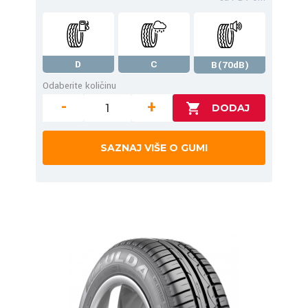
D
C
B(70dB)
Odaberite količinu
-
+
SAZNAJ VIŠE O GUMI