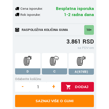
Besplatna isporuka
Cena isporuke:
1-2 radna dana
Rok isporuke:
RASPOLOŽIVA KOLIČINA GUMA
10+
3.861 RSD
sa PDV-om
D
C
A(67dB)
Odaberite količinu
-
+
SAZNAJ VIŠE O GUMI