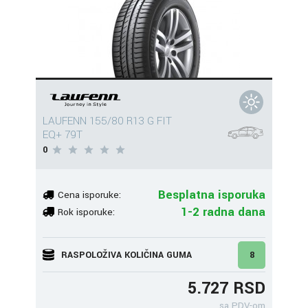
LAUFENN 155/80 R13 G FIT
EQ+ 79T
0
Besplatna isporuka
Cena isporuke:
1-2 radna dana
Rok isporuke:
RASPOLOŽIVA KOLIČINA GUMA
8
5.727 RSD
sa PDV-om