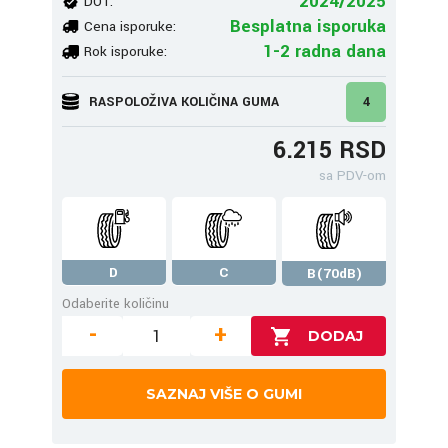
2024/2025
DOT:
Besplatna isporuka
Cena isporuke:
1-2 radna dana
Rok isporuke:
RASPOLOŽIVA KOLIČINA GUMA
4
6.215 RSD
sa PDV-om
D
C
B(70dB)
Odaberite količinu
-
+
SAZNAJ VIŠE O GUMI