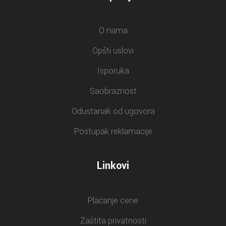
O nama
Opšti uslovi
Isporuka
Saobraznost
Odustanak od ugovora
Postupak reklamacije
Linkovi
Plaćanje cene
Zaštita privatnosti