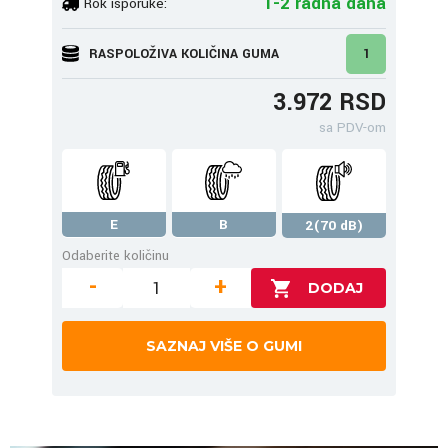
1-2 radna dana
Rok isporuke:
RASPOLOŽIVA KOLIČINA GUMA
1
3.972 RSD
sa PDV-om
E
B
2(70 dB)
Odaberite količinu
-
+
SAZNAJ VIŠE O GUMI