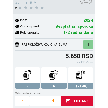
Summer 91V
0
2024
DOT:
Besplatna isporuka
Cena isporuke:
1-2 radna dana
Rok isporuke:
RASPOLOŽIVA KOLIČINA GUMA
1
5.650 RSD
sa PDV-om
C
C
B(71 db)
Odaberite količinu
-
+