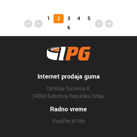
1
2
3
4
5
6
Internet prodaja guma
Dimitrija Tucovića 8,
24000 Subotica, Republika Srbija.
Radno vreme
Pon/Pet 8-16h