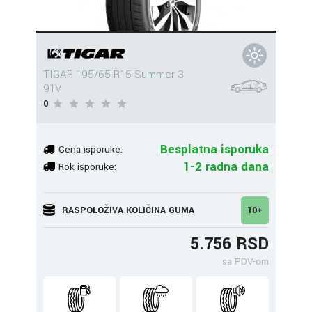
TIGAR 195/65 R15 Summer 3
91V
0
Besplatna isporuka
Cena isporuke:
1-2 radna dana
Rok isporuke:
RASPOLOŽIVA KOLIČINA GUMA
10+
5.756 RSD
sa PDV-om