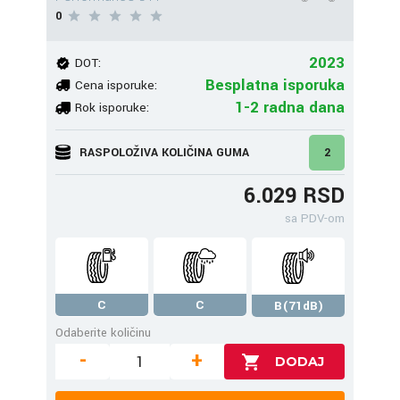
0
2023
DOT:
Besplatna isporuka
Cena isporuke:
1-2 radna dana
Rok isporuke:
RASPOLOŽIVA KOLIČINA GUMA
2
6.029 RSD
sa PDV-om
C
C
B(71dB)
Odaberite količinu
-
+