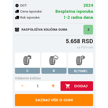
2024
DOT:
Besplatna isporuka
Cena isporuke:
1-2 radna dana
Rok isporuke:
RASPOLOŽIVA KOLIČINA GUMA
2
5.658 RSD
sa PDV-om
C
B
B(70dB)
Odaberite količinu
-
+
SAZNAJ VIŠE O GUMI