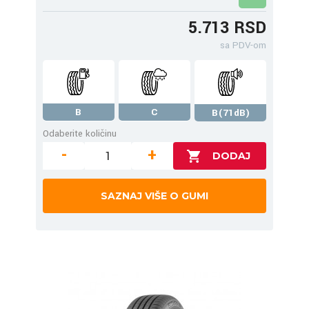
5.713 RSD
sa PDV-om
B
C
B(71dB)
Odaberite količinu
-
+
SAZNAJ VIŠE O GUMI