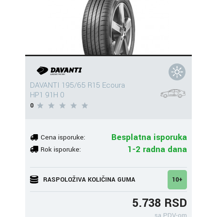
DAVANTI 195/65 R15 Ecoura
HP1 91H 0
0
Besplatna isporuka
Cena isporuke:
1-2 radna dana
Rok isporuke:
RASPOLOŽIVA KOLIČINA GUMA
10+
5.738 RSD
sa PDV-om