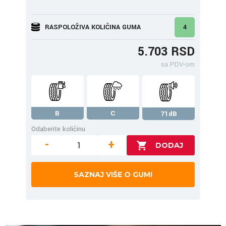
RASPOLOŽIVA KOLIČINA GUMA
4
5.703 RSD
sa PDV-om
B
C
71dB
Odaberite količinu
-
+
SAZNAJ VIŠE O GUMI