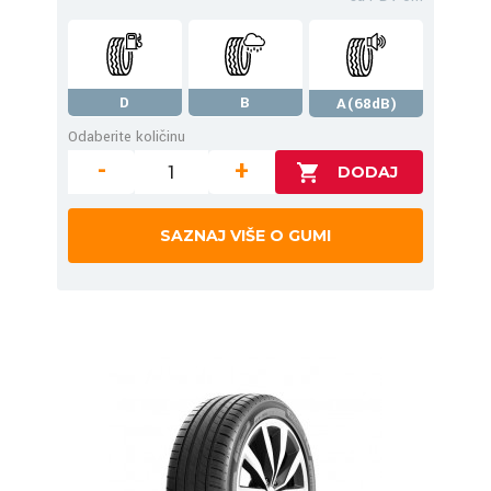
D
B
A(68dB)
Odaberite količinu
-
+
SAZNAJ VIŠE O GUMI