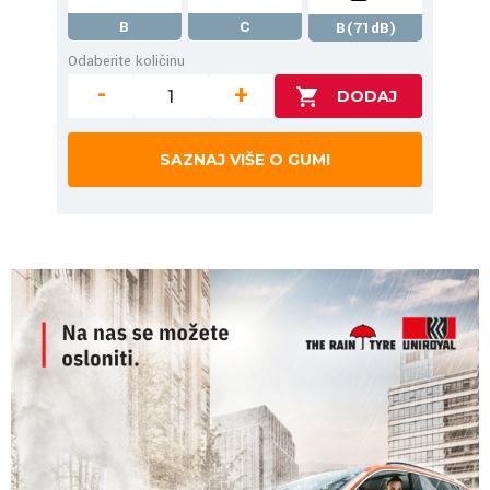
B
C
B(71dB)
Odaberite količinu
-
+
SAZNAJ VIŠE O GUMI