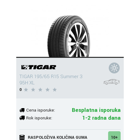
TIGAR 195/65 R15 Summer 3
95H XL
0
Besplatna isporuka
Cena isporuke:
1-2 radna dana
Rok isporuke:
RASPOLOŽIVA KOLIČINA GUMA
10+