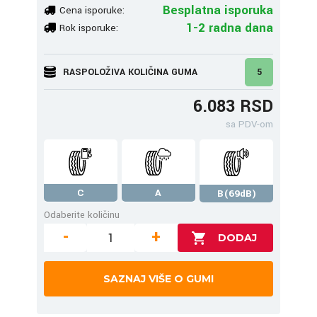
Besplatna isporuka
Cena isporuke:
1-2 radna dana
Rok isporuke:
RASPOLOŽIVA KOLIČINA GUMA
5
6.083 RSD
sa PDV-om
C
A
B(69dB)
Odaberite količinu
-
+
SAZNAJ VIŠE O GUMI