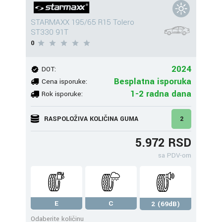
STARMAXX 195/65 R15 Tolero
ST330 91T
0
2024
DOT:
Besplatna isporuka
Cena isporuke:
1-2 radna dana
Rok isporuke:
RASPOLOŽIVA KOLIČINA GUMA
2
5.972 RSD
sa PDV-om
E
C
2 (69dB)
Odaberite količinu