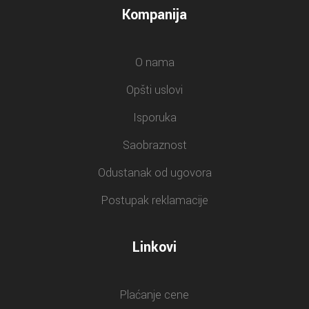
Kompanija
O nama
Opšti uslovi
Isporuka
Saobraznost
Odustanak od ugovora
Postupak reklamacije
Linkovi
Plaćanje cene